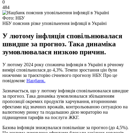
0
484
Фото: НБУ
НБУ пояснив різке уповільнення інфляції в Україні
У лютому інфляція сповільнювалася
швидше за прогноз. Така динаміка
зумовлювалася низкою причин.
У лютому 2024 року споживча інфляція в Україні в річному
вимірі сповільнилася до 4,3%. Темпи зростання цін були
нижчими за траєкторію січневого прогнозу НБУ. Про це
повідомляє
Нацбанк.
Зазначається, що у лютому інфляція сповільнювалася швидше
за прогноз. Така динаміка зумовлювалася збільшенням
пропозиції окремих продуктів харчування, вторинними
ефектами від значних врожаїв, контрольованою ситуацією на
валютному ринку та подальшою дією мораторію на
підвищення тарифів на послуги ЖКГ.
Базова інфляція знижувалася повільніше за прогноз (до 4,5%).
Це зокрема зумовлено ефектами блокади західних кордонів,