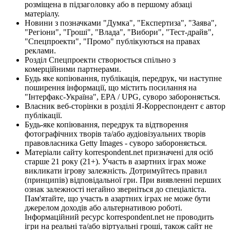
розміщена в підзаголовку або в першому абзаці
матеріалу.
Новини з позначками "Думка", "Експертиза", "Заява",
"Регіони", "Гроші", "Влада", "Вибори", "Тест-драйв",
"Спецпроекти", "Промо" публікуються на правах
реклами.
Розділ Спецпроекти створюється спільно з
комерційними партнерами.
Будь яке копіювання, публікація, передрук, чи наступне
поширення інформації, що містить посилання на
"Інтерфакс-Україна", EPA / UPG, суворо забороняється.
Власник веб-сторінки в розділі Я-Корреспондент є автор
публікації.
Будь-яке копіювання, передрук та відтворення
фотографічних творів та/або аудіовізуальних творів
правовласника Getty Images - суворо забороняється.
Матеріали сайту korrespondent.net призначені для осіб
старше 21 року (21+). Участь в азартних іграх може
викликати ігрову залежність. Дотримуйтесь правил
(принципів) відповідальної гри. При виявленні перших
ознак залежності негайно зверніться до спеціаліста.
Пам'ятайте, що участь в азартних іграх не може бути
джерелом доходів або альтернативою роботі.
Інформаційний ресурс korrespondent.net не проводить
ігри на реальні та/або віртуальні гроші, також сайт не