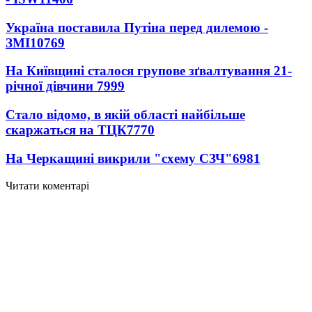
Україна поставила Путіна перед дилемою -
ЗМІ
10769
На Київщині сталося групове зґвалтування 21-
річної дівчини
7999
Стало відомо, в якій області найбільше
скаржаться на ТЦК
7770
На Черкащині викрили "схему СЗЧ"
6981
Читати коментарі