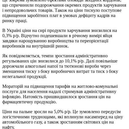
що спричинили подорожчання окремих продуктів харчування
і непродовольчих товарів. Також на ціни тиснуло поступове
підвищення заробітних плат в умовах дефіциту кадрів на
ринку праці.
В Україні ціни на сирі продукти харчування знизилися на
0,3% р/р. Відчутно подешевшали в річному вимірі яйця
завдяки нарощуванню виробництва та переорієнтації
виробників на внутрішній ринок.
Як повідомляється, темпи зростання адміністративно
регульованих цін знизилися до 10,1% р/р. Далі повільніше
дорожчали алкогольні напої та тютюнові вироби через
зменшення тиску з боку виробничих витрат та тиск з боку
нелегальної продукції.
Мораторій на підвищення тарифів на житлово-комунальні
послуги для населення надалі стримував адміністративну
інфляцію. Натомість пришвидшилося зростання цін на
фармацевтичну продукцію.
Ціни на пальне зросли на 5,0% р/р. Це зумовлено передусім
логістичними труднощами, які вплинули насамперед на ціну
автомобільного газу, а також зростанням світових цін на
нафту.