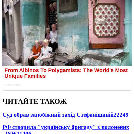
ЧИТАЙТЕ ТАКОЖ
Суд обрав запобіжний захід Стефанішиній
22249
РФ створила "українську бригаду" з полонених
- ISW
11406