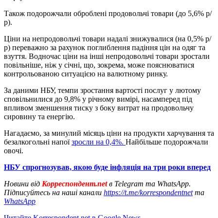
Також подорожчали оброблені продовольчі товари (до 5,6% р/
р).
Ціни на непродовольчі товари надалі знижувалися (на 0,5% р/
р) переважно за рахунок поглиблення падіння цін на одяг та
взуття. Водночас ціни на інші непродовольчі товари зростали
повільніше, ніж у січні, що, зокрема, може пояснюватися
контрольованою ситуацією на валютному ринку.
За даними НБУ, темпи зростання вартості послуг у лютому
сповільнилися до 9,8% у річному вимірі, насамперед під
впливом зменшення тиску з боку витрат на продовольчу
сировину та енергію.
Нагадаємо, за минулий місяць ціни на продукти харчування та
безалкогольні напої
зросли на 0,4%.
Найбільше подорожчали
овочі.
НБУ спрогнозував, якою буде інфляція на три роки вперед
Новини від
Корреспондент.net
в Telegram та WhatsApp.
Підписуйтесь на наші канали
https://t.me/korrespondentnet
та
WhatsApp
Читайте Korrespondent.net в Google News