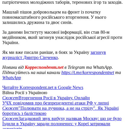
патріотичних молодіжних таборів, теренових ігор та заходів.
Машлай пішов добровольцем на фронт із початку
повномасштабного російського вторгнення. У нього
залишились дружина та двоє синів.
За даними Інституту масової інформації, він став 80-м
медійником, який загинув унаслідок російської агресії проти
України.
Як ми вже писали раніше, в боях за Україну
загинув
журналіст Дмитро Сінченко
.
Новини від
Корреспондент.net
в Telegram та WhatsApp.
Підписуйтесь на наші канали
https://t.me/korrespondentnet
та
WhatsApp
Читайте Korrespondent.net в Google News
Війна Росії з Україною
Сюжет
Вторгнення Росії в Україну. Онлайн
УЧХ повідомив про безпрецедентні атаки РФ у липні
Сюжет
"Полювати на лучника, а не на стрілу". Як Україні
боротись з балістикою
Сюжет
Загадковий звук вибуху налякав Москву: що це було
Їздили в Україну заради полонених: у Кореї затримали
активістів