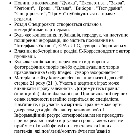
Новини з позначками "Думка", "Експертиза", "Заява",
"Регіони", "Гроші", "Влада", "Вибори", "Тест-драйв",
"Спецпроекти", "Промо" публікуються на правах
реклами.
Розділ Спецпроекти створюється спільно з
комерційними партнерами.
Будь яке копіювання, публікація, передрук, чи наступне
поширення інформації, що містить посилання на
"Інтерфакс-Україна", EPA / UPG, суворо забороняється.
Власник веб-сторінки в розділі Я-Корреспондент є автор
публікації.
Будь-яке копіювання, передрук та відтворення
фотографічних творів та/або аудіовізуальних творів
правовласника Getty Images - суворо забороняється.
Матеріали сайту korrespondent.net призначені для осіб
старше 21 року (21+). Участь в азартних іграх може
викликати ігрову залежність. Дотримуйтесь правил
(принципів) відповідальної гри. При виявленні перших
ознак залежності негайно зверніться до спеціаліста.
Пам'ятайте, що участь в азартних іграх не може бути
джерелом доходів або альтернативою роботі.
Інформаційний ресурс korrespondent.net не проводить
ігри на реальні та/або віртуальні гроші, також сайт не
приймає ні в якій формі оплату ставок та інших
платежів, які пов’язані/можуть бути пов’язані з