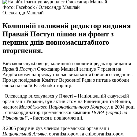
Фото: Facebook / Олександр Машлай
Олександр Машлай
Колишній головний редактор видання
Правий Поступ пішов на фронт з
перших днів повномасштабного
вторгнення.
Військовослужбовець, колишній головний редактор видання
Правий Поступ
Олександр Машлай загинув 7 травня на
Авдіївському напрямку під час виконання бойового завдання.
Про це повідомив Комітет Верховної Ради з питань свободи
слова на своїй Facebook-сторінці.
"Олександр виховувався у Пласті – Національній скаутській
організації України, був активістом на Рівненщині та Волині,
членом
Молодіжного Націоналістичного Конґресу
, в 2004 році
- співкоординатор громадянської кампанії
ПОРА (чорна) на
Рівненщині
", - йдеться в повідомленні.
З 2005 року він був членом громадської організації
Національний Альянс
, організатором та співорганізатором