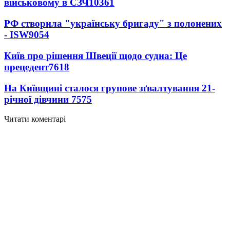
військовому в СЗЧ
10361
РФ створила "українську бригаду" з полонених
- ISW
9054
Київ про рішення Швеції щодо судна: Це
прецедент
7618
На Київщині сталося групове зґвалтування 21-
річної дівчини
7575
Читати коментарі