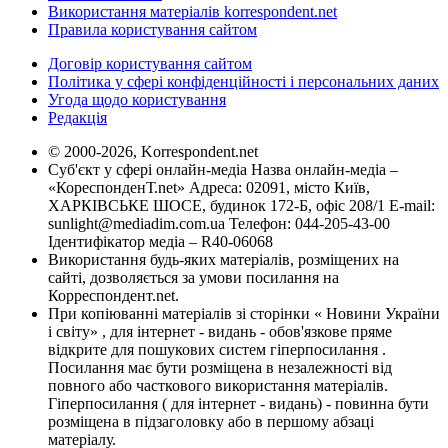
Використання матеріалів korrespondent.net
Правила користування сайтом
Договір користування сайтом
Політика у сфері конфіденційності і персональних даних
Угода щодо користування
Редакція
© 2000-2026, Korrespondent.net
Суб'єкт у сфері онлайн-медіа Назва онлайн-медіа –
«КореспонденТ.net» Адреса: 02091, місто Київ,
ХАРКІВСЬКЕ ШОСЕ, будинок 172-Б, офіс 208/1 E-mail:
sunlight@mediadim.com.ua
Телефон: 044-205-43-00
Ідентифікатор медіа – R40-06068
Використання будь-яких матеріалів, розміщених на
сайті, дозволяється за умови посилання на
Корреспондент.net.
При копіюванні матеріалів зі сторінки « Новини України
і світу» , для інтернет - видань - обов'язкове пряме
відкрите для пошукових систем гіперпосилання .
Посилання має бути розміщена в незалежності від
повного або часткового використання матеріалів.
Гіперпосилання ( для інтернет - видань) - повинна бути
розміщена в підзаголовку або в першому абзаці
матеріалу.