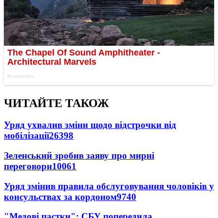
ЧИТАЙТЕ ТАКОЖ
Уряд ухвалив зміни щодо відстрочки від
мобілізації
26398
Зеленський зробив заяву про мирні
переговори
10061
Уряд змінив правила обслуговування чоловіків у
консульствах за кордоном
9740
"Медові пастки": СБУ попередила