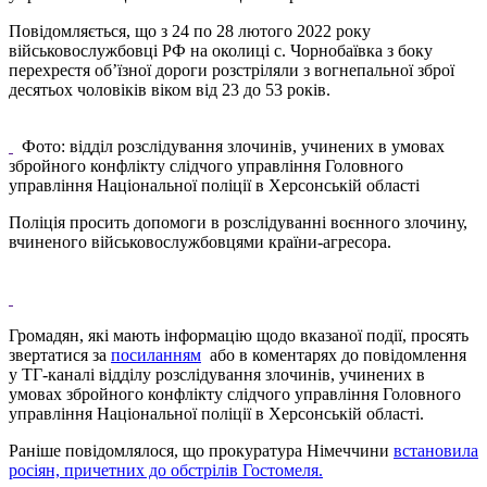
Повідомляється, що з 24 по 28 лютого 2022 року
військовослужбовці РФ на околиці с. Чорнобаївка з боку
перехрестя об’їзної дороги розстріляли з вогнепальної зброї
десятьох чоловіків віком від 23 до 53 років.
Фото: відділ розслідування злочинів, учинених в умовах
збройного конфлікту слідчого управління Головного
управління Національної поліції в Херсонській області
Поліція просить допомоги в розслідуванні воєнного злочину,
вчиненого військовослужбовцями країни-агресора.
Громадян, які мають інформацію щодо вказаної події, просять
звертатися за
посиланням
або в коментарях до повідомлення
у ТГ-каналі відділу розслідування злочинів, учинених в
умовах збройного конфлікту слідчого управління Головного
управління Національної поліції в Херсонській області.
Раніше повідомлялося, що прокуратура Німеччини
встановила
росіян, причетних до обстрілів Гостомеля.