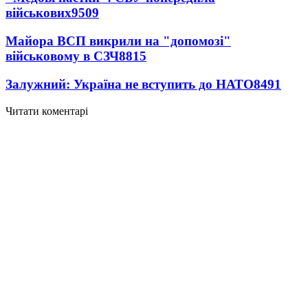
військових
9509
Майора ВСП викрили на "допомозі"
військовому в СЗЧ
8815
Залужний: Україна не вступить до НАТО
8491
Читати коментарі