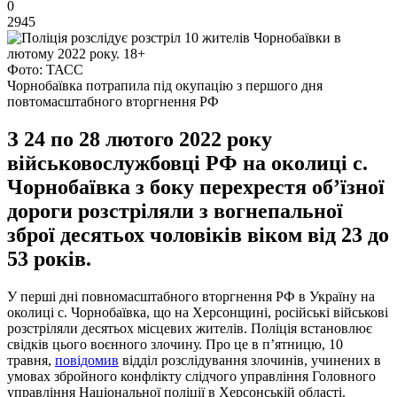
0
2945
Фото: ТАСС
Чорнобаївка потрапила під окупацію з першого дня
повтомасштабного вторгнення РФ
З 24 по 28 лютого 2022 року
військовослужбовці РФ на околиці с.
Чорнобаївка з боку перехрестя об’їзної
дороги розстріляли з вогнепальної
зброї десятьох чоловіків віком від 23 до
53 років.
У перші дні повномасштабного вторгнення РФ в Україну на
околиці с. Чорнобаївка, що на Херсонщині, російські військові
розстріляли десятьох місцевих жителів. Поліція встановлює
свідків цього воєнного злочину. Про це в п’ятницю, 10
травня,
повідомив
відділ розслідування злочинів, учинених в
умовах збройного конфлікту слідчого управління Головного
управління Національної поліції в Херсонській області.