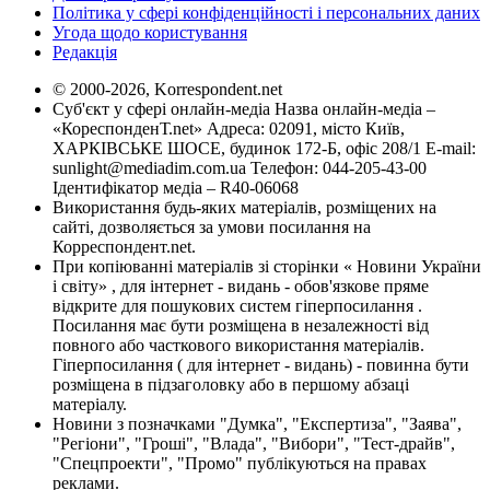
Політика у сфері конфіденційності і персональних даних
Угода щодо користування
Редакція
© 2000-2026, Korrespondent.net
Суб'єкт у сфері онлайн-медіа Назва онлайн-медіа –
«КореспонденТ.net» Адреса: 02091, місто Київ,
ХАРКІВСЬКЕ ШОСЕ, будинок 172-Б, офіс 208/1 E-mail:
sunlight@mediadim.com.ua
Телефон: 044-205-43-00
Ідентифікатор медіа – R40-06068
Використання будь-яких матеріалів, розміщених на
сайті, дозволяється за умови посилання на
Корреспондент.net.
При копіюванні матеріалів зі сторінки « Новини України
і світу» , для інтернет - видань - обов'язкове пряме
відкрите для пошукових систем гіперпосилання .
Посилання має бути розміщена в незалежності від
повного або часткового використання матеріалів.
Гіперпосилання ( для інтернет - видань) - повинна бути
розміщена в підзаголовку або в першому абзаці
матеріалу.
Новини з позначками "Думка", "Експертиза", "Заява",
"Регіони", "Гроші", "Влада", "Вибори", "Тест-драйв",
"Спецпроекти", "Промо" публікуються на правах
реклами.