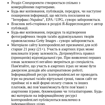
Розділ Спецпроекти створюється спільно з
комерційними партнерами.
Будь яке копіювання, публікація, передрук, чи наступне
поширення інформації, що містить посилання на
"Інтерфакс-Україна", EPA / UPG, суворо забороняється.
Власник веб-сторінки в розділі Я-Корреспондент є автор
публікації.
Будь-яке копіювання, передрук та відтворення
фотографічних творів та/або аудіовізуальних творів
правовласника Getty Images - суворо забороняється.
Матеріали сайту korrespondent.net призначені для осіб
старше 21 року (21+). Участь в азартних іграх може
викликати ігрову залежність. Дотримуйтесь правил
(принципів) відповідальної гри. При виявленні перших
ознак залежності негайно зверніться до спеціаліста.
Пам'ятайте, що участь в азартних іграх не може бути
джерелом доходів або альтернативою роботі.
Інформаційний ресурс korrespondent.net не проводить
ігри на реальні та/або віртуальні гроші, також сайт не
приймає ні в якій формі оплату ставок та інших
платежів, які пов’язані/можуть бути пов’язані з
азартними іграми, букмекерами чи тоталізаторами. Будь-
які матеріали на інформаційному ресурсі
korrespondent.net публікуються виключно в
інформаційних цілях.