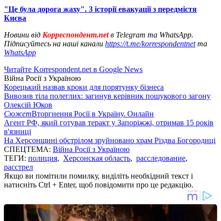
"Це була дорога жаху". 3 історії евакуації з передмістя
Києва
Новини від
Корреспондент.net
в Telegram та WhatsApp.
Підписуйтесь на наші канали
https://t.me/korrespondentnet
та
WhatsApp
Читайте Korrespondent.net в Google News
Війна Росії з Україною
Корецький назвав кроки для порятунку бізнеса
Вивозив тіла полеглих: загинув керівник пошукового загону
Олексій Юков
Сюжет
Вторгнення Росії в Україну. Онлайн
Агент РФ, який готував теракт у Запоріжжі, отримав 15 років
в'язниці
На Херсонщині обстрілом зруйновано храм Різдва Богородиці
СПЕЦТЕМА:
Війна Росії з Україною
ТЕГИ:
полиция
,
Херсонская область
,
расследование
,
расстрел
Якщо ви помітили помилку, виділіть необхідний текст і
натисніть Ctrl + Enter, щоб повідомити про це редакцію.