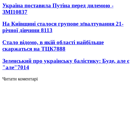
Україна поставила Путіна перед дилемою -
ЗМІ
10837
На Київщині сталося групове зґвалтування 21-
річної дівчини
8113
Стало відомо, в якій області найбільше
скаржаться на ТЦК
7888
Зеленський про українську балістику: Буде, але є
"але"
7014
Читати коментарі