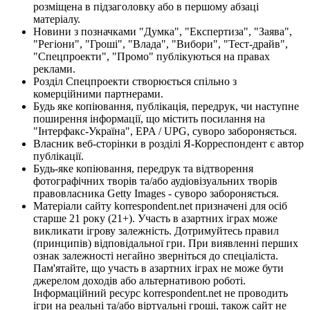
розміщена в підзаголовку або в першому абзаці
матеріалу.
Новини з позначками "Думка", "Експертиза", "Заява",
"Регіони", "Гроші", "Влада", "Вибори", "Тест-драйв",
"Спецпроекти", "Промо" публікуються на правах
реклами.
Розділ Спецпроекти створюється спільно з
комерційними партнерами.
Будь яке копіювання, публікація, передрук, чи наступне
поширення інформації, що містить посилання на
"Інтерфакс-Україна", EPA / UPG, суворо забороняється.
Власник веб-сторінки в розділі Я-Корреспондент є автор
публікації.
Будь-яке копіювання, передрук та відтворення
фотографічних творів та/або аудіовізуальних творів
правовласника Getty Images - суворо забороняється.
Матеріали сайту korrespondent.net призначені для осіб
старше 21 року (21+). Участь в азартних іграх може
викликати ігрову залежність. Дотримуйтесь правил
(принципів) відповідальної гри. При виявленні перших
ознак залежності негайно зверніться до спеціаліста.
Пам'ятайте, що участь в азартних іграх не може бути
джерелом доходів або альтернативою роботі.
Інформаційний ресурс korrespondent.net не проводить
ігри на реальні та/або віртуальні гроші, також сайт не