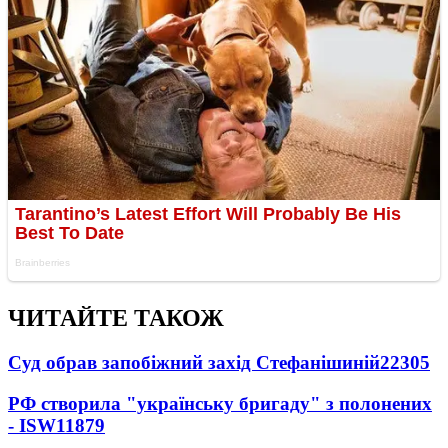
ЧИТАЙТЕ ТАКОЖ
Суд обрав запобіжний захід Стефанішиній
22305
РФ створила "українську бригаду" з полонених
- ISW
11879