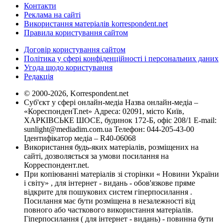
Контакти
Реклама на сайті
Використання матеріалів korrespondent.net
Правила користування сайтом
Договір користування сайтом
Політика у сфері конфіденційності і персональних даних
Угода щодо користування
Редакція
© 2000-2026, Korrespondent.net
Суб'єкт у сфері онлайн-медіа Назва онлайн-медіа –
«КореспонденТ.net» Адреса: 02091, місто Київ,
ХАРКІВСЬКЕ ШОСЕ, будинок 172-Б, офіс 208/1 E-mail:
sunlight@mediadim.com.ua
Телефон: 044-205-43-00
Ідентифікатор медіа – R40-06068
Використання будь-яких матеріалів, розміщених на
сайті, дозволяється за умови посилання на
Корреспондент.net.
При копіюванні матеріалів зі сторінки « Новини України
і світу» , для інтернет - видань - обов'язкове пряме
відкрите для пошукових систем гіперпосилання .
Посилання має бути розміщена в незалежності від
повного або часткового використання матеріалів.
Гіперпосилання ( для інтернет - видань) - повинна бути