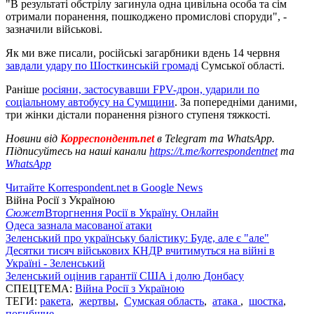
"В результаті обстрілу загинула одна цивільна особа та сім
отримали поранення, пошкоджено промислові споруди", -
зазначили військові.
Як ми вже писали, російські загарбники вдень 14 червня
завдали удару по Шосткинській громаді
Сумської області.
Раніше
росіяни, застосувавши FPV-дрон, ударили по
соціальному автобусу на Сумщини
. За попередніми даними,
три жінки дістали поранення різного ступеня тяжкості.
Новини від
Корреспондент.net
в Telegram та WhatsApp.
Підписуйтесь на наші канали
https://t.me/korrespondentnet
та
WhatsApp
Читайте Korrespondent.net в Google News
Війна Росії з Україною
Сюжет
Вторгнення Росії в Україну. Онлайн
Одеса зазнала масованої атаки
Зеленський про українську балістику: Буде, але є "але"
Десятки тисяч військових КНДР вчитимуться на війні в
Україні - Зеленський
Зеленський оцінив гарантії США і долю Донбасу
СПЕЦТЕМА:
Війна Росії з Україною
ТЕГИ:
ракета
,
жертвы
,
Сумская область
,
атака
,
шостка
,
погибшие