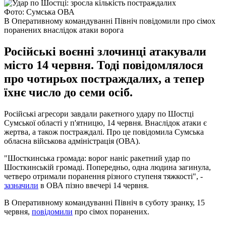
Фото: Сумська ОВА
В Оперативному командуванні Північ повідомили про сімох
поранених внаслідок атаки ворога
Російські воєнні злочинці атакували
місто 14 червня. Тоді повідомлялося
про чотирьох постраждалих, а тепер
їхнє число до семи осіб.
Російські агресори завдали ракетного удару по Шостці
Сумської області у п'ятницю, 14 червня. Внаслідок атаки є
жертва, а також постраждалі. Про це повідомила Сумська
обласна військова адміністрація (ОВА).
"Шосткинська громада: ворог наніс ракетний удар по
Шосткинській громаді. Попередньо, одна людина загинула,
четверо отримали поранення різного ступеня тяжкості", -
зазначили
в ОВА пізно ввечері 14 червня.
В Оперативному командуванні Північ в суботу зранку, 15
червня,
повідомили
про сімох поранених.