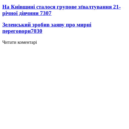
На Київщині сталося групове зґвалтування 21-
річної дівчини
7307
Зеленський зробив заяву про мирні
переговори
7030
Читати коментарі