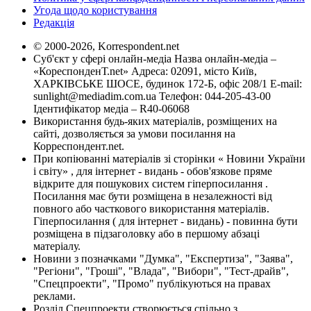
Угода щодо користування
Редакція
© 2000-2026, Korrespondent.net
Суб'єкт у сфері онлайн-медіа Назва онлайн-медіа –
«КореспонденТ.net» Адреса: 02091, місто Київ,
ХАРКІВСЬКЕ ШОСЕ, будинок 172-Б, офіс 208/1 E-mail:
sunlight@mediadim.com.ua
Телефон: 044-205-43-00
Ідентифікатор медіа – R40-06068
Використання будь-яких матеріалів, розміщених на
сайті, дозволяється за умови посилання на
Корреспондент.net.
При копіюванні матеріалів зі сторінки « Новини України
і світу» , для інтернет - видань - обов'язкове пряме
відкрите для пошукових систем гіперпосилання .
Посилання має бути розміщена в незалежності від
повного або часткового використання матеріалів.
Гіперпосилання ( для інтернет - видань) - повинна бути
розміщена в підзаголовку або в першому абзаці
матеріалу.
Новини з позначками "Думка", "Експертиза", "Заява",
"Регіони", "Гроші", "Влада", "Вибори", "Тест-драйв",
"Спецпроекти", "Промо" публікуються на правах
реклами.
Розділ Спецпроекти створюється спільно з