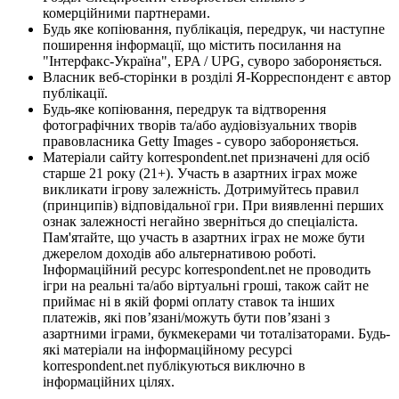
комерційними партнерами.
Будь яке копіювання, публікація, передрук, чи наступне
поширення інформації, що містить посилання на
"Інтерфакс-Україна", EPA / UPG, суворо забороняється.
Власник веб-сторінки в розділі Я-Корреспондент є автор
публікації.
Будь-яке копіювання, передрук та відтворення
фотографічних творів та/або аудіовізуальних творів
правовласника Getty Images - суворо забороняється.
Матеріали сайту korrespondent.net призначені для осіб
старше 21 року (21+). Участь в азартних іграх може
викликати ігрову залежність. Дотримуйтесь правил
(принципів) відповідальної гри. При виявленні перших
ознак залежності негайно зверніться до спеціаліста.
Пам'ятайте, що участь в азартних іграх не може бути
джерелом доходів або альтернативою роботі.
Інформаційний ресурс korrespondent.net не проводить
ігри на реальні та/або віртуальні гроші, також сайт не
приймає ні в якій формі оплату ставок та інших
платежів, які пов’язані/можуть бути пов’язані з
азартними іграми, букмекерами чи тоталізаторами. Будь-
які матеріали на інформаційному ресурсі
korrespondent.net публікуються виключно в
інформаційних цілях.