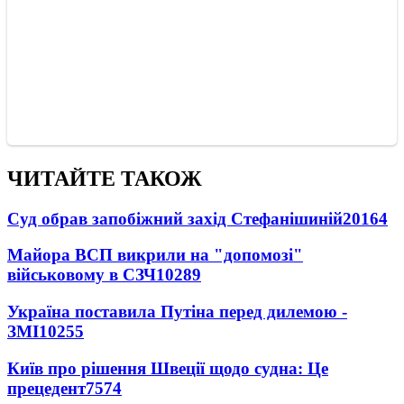
ЧИТАЙТЕ ТАКОЖ
Суд обрав запобіжний захід Стефанішиній
20164
Майора ВСП викрили на "допомозі"
військовому в СЗЧ
10289
Україна поставила Путіна перед дилемою -
ЗМІ
10255
Київ про рішення Швеції щодо судна: Це
прецедент
7574