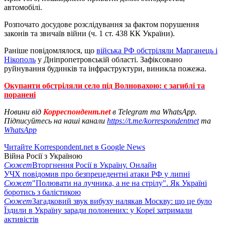
автомобілі.
Розпочато досудове розслідування за фактом порушення
законів та звичаїв війни (ч. 1 ст. 438 КК України).
Раніше повідомлялося, що
війська РФ обстріляли Марганець і
Нікополь
у Дніпропетровській області. Зафіксовано
руйнування будинків та інфраструктури, виникла пожежа.
Окупанти обстріляли село під Волновахою: є загиблі та
поранені
Новини від
Корреспондент.net
в Telegram та WhatsApp.
Підписуйтесь на наші канали
https://t.me/korrespondentnet
та
WhatsApp
Читайте Korrespondent.net в Google News
Війна Росії з Україною
Сюжет
Вторгнення Росії в Україну. Онлайн
УЧХ повідомив про безпрецедентні атаки РФ у липні
Сюжет
"Полювати на лучника, а не на стрілу". Як Україні
боротись з балістикою
Сюжет
Загадковий звук вибуху налякав Москву: що це було
Їздили в Україну заради полонених: у Кореї затримали
активістів