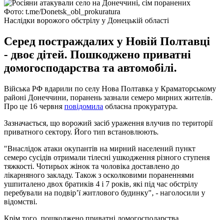
Фото: t.me/Donetsk_obl_prokuratura
Наслідки ворожого обстрілу у Донецькій області
Серед постраждалих у Новій Полтавці
- двоє дітей. Пошкоджено приватні
домогосподарства та автомобілі.
Війська РФ вдарили по селу Нова Полтавка у Краматорському
районі Донеччини, поранень зазнали семеро мирних жителів.
Про це 16 червня
повідомила
обласна прокуратура.
Зазначається, що ворожий засіб ураження влучив по території
приватного сектору. Його тип встановлюють.
"Внаслідок атаки окупантів на мирний населений пункт
семеро сусідів отримали тілесні ушкодження різного ступеня
тяжкості. Чотирьох жінок та чоловіка доставлено до
лікарняного закладу. Також з осколковими пораненнями
ушпиталено двох братиків 4 і 7 років, які під час обстрілу
перебували на подвір’ї житлового будинку", - наголосили у
відомстві.
Крім того, пошкоджено приватні домогосподарства,