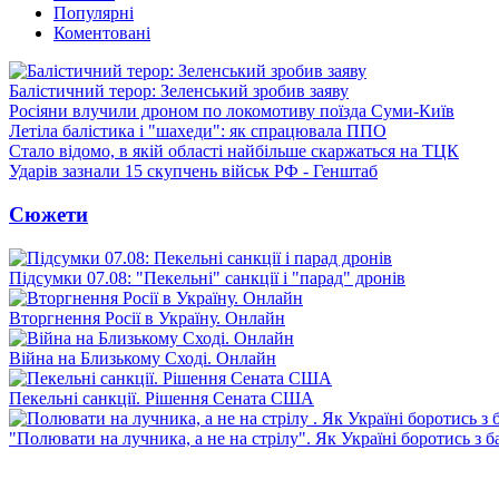
Популярні
Коментовані
Балістичний терор: Зеленський зробив заяву
Росіяни влучили дроном по локомотиву поїзда Суми-Київ
Летіла балістика і "шахеди": як спрацювала ППО
Стало відомо, в якій області найбільше скаржаться на ТЦК
Ударів зазнали 15 скупчень військ РФ - Генштаб
Сюжети
Підсумки 07.08: "Пекельні" санкції і "парад" дронів
Вторгнення Росії в Україну. Онлайн
Війна на Близькому Сході. Онлайн
Пекельні санкції. Рішення Сената США
"Полювати на лучника, а не на стрілу". Як Україні боротись з 