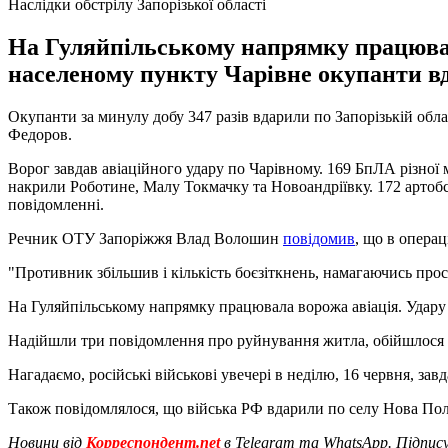
Наслідки обстрілу Запорізької області
На Гуляйпільському напрямку працювала
населеному пункту Чарівне окупанти 
Окупанти за минулу добу 347 разів вдарили по Запорізькій обл
Федоров.
Ворог завдав авіаційного удару по Чарівному. 169 БпЛА різної 
накрили Роботине, Малу Токмачку та Новоандріївку. 172 артобс
повідомленні.
Речник ОТУ Запоріжжя Влад Волошин
повідомив
, що в операц
"Противник збільшив і кількість боєзіткнень, намагаючись прос
На Гуляйпільському напрямку працювала ворожа авіація. Удар
Надійшли три повідомлення про руйнування житла, обійшлося 
Нагадаємо, російські військові увечері в неділю, 16 червня, зав
Також повідомлялося, що війська РФ вдарили по селу Нова По
Новини від
Корреспондент.net
в Telegram та WhatsApp. Підпис