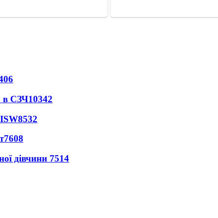
406
 в СЗЧ
10342
 ISW
8532
т
7608
ної дівчини
7514