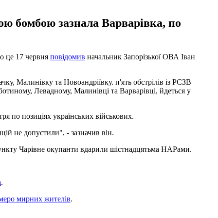
ою бомбою зазнала Варварівка, по
ро це 17 червня
повідомив
начальник Запорізької ОВА Іван
ку, Малинівку та Новоандріївку. п'ять обстрілів із РСЗВ
ботиному, Левадному, Малинівці та Варварівці, йдеться у
ітря по позиціях українських військових.
ій не допустили", - зазначив він.
пункту Чарівне окупанти вдарили шістнадцятьма НАРами.
а
.
емеро мирних жителів
.