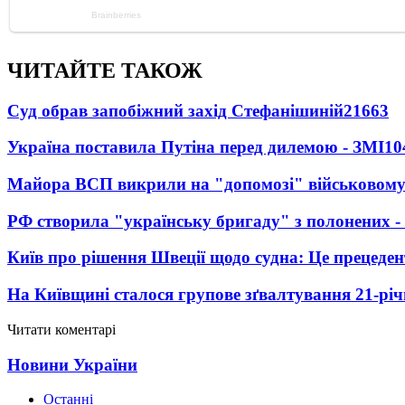
ЧИТАЙТЕ ТАКОЖ
Суд обрав запобіжний захід Стефанішиній
21663
Україна поставила Путіна перед дилемою - ЗМІ
10
Майора ВСП викрили на "допомозі" військовому
РФ створила "українську бригаду" з полонених -
Київ про рішення Швеції щодо судна: Це прецеден
На Київщині сталося групове зґвалтування 21-річ
Читати коментарі
Новини України
Останні