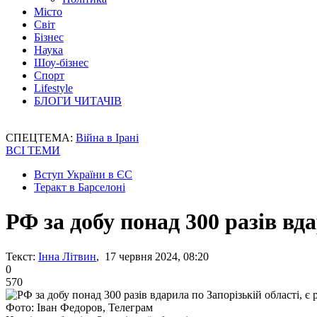
Місто
Світ
Бізнес
Наука
Шоу-бізнес
Спорт
Lifestyle
БЛОГИ ЧИТАЧІВ
СПЕЦТЕМА:
Війна в Ірані
ВСІ ТЕМИ
Вступ України в ЄС
Теракт в Барселоні
РФ за добу понад 300 разів вд
Текст:
Інна Літвин
, 17 червня 2024, 08:20
0
570
Фото: Іван Федоров, Телеграм