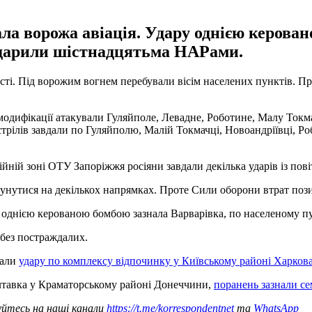
 ворожа авіація. Удару однією керован
вдарили шістнадцятьма НАРами.
асті. Під ворожим вогнем перебували вісім населених пунктів. П
модифікації атакували Гуляйполе, Левадне, Роботине, Малу Токмач
трілів завдали по Гуляйполю, Малій Токмачці, Новоандріївці, Ро
ійній зоні ОТУ Запоріжжя росіяни завдали декілька ударів із пов
унутися на декількох напрямках. Проте Сили оборони втрат позиц
у однією керованою бомбою зазнала Варварівка, по населеному 
без постраждалих.
дали
удару по комплексу відпочинку у Київському районі Харков
лтавка у Краматорському районі Донеччини,
поранень зазнали с
уйтесь на наші канали
https://t.me/korrespondentnet
та
WhatsApp