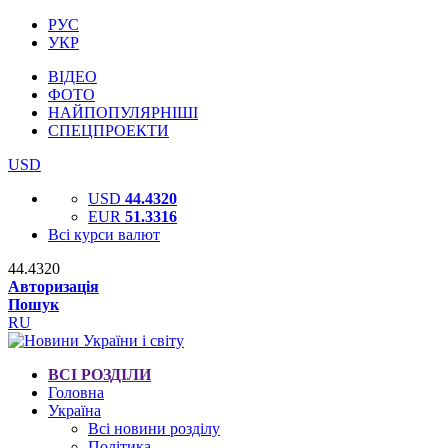
РУС
УКР
ВІДЕО
ФОТО
НАЙПОПУЛЯРНІШІ
СПЕЦПРОЕКТИ
USD
USD
44.4320
EUR
51.3316
Всі курси валют
44.4320
Авторизація
Пошук
RU
ВСІ РОЗДІЛИ
Головна
Україна
Всі новини розділу
Політика