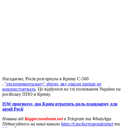
Нагадаємо, Росія розгорнула в Криму С-500
-
"експериментальну" зброю, яку ніколи раніше не
використовувала
. Це відбулося на тлі полювання України на
російську ППО в Криму.
ISW прогнозує, що Крим втратить роль плацдарму для
армії Росії
Новини від
Корреспондент.net
в Telegram та WhatsApp.
Підписуйтесь на наші канали
https://t.me/korrespondentnet
та