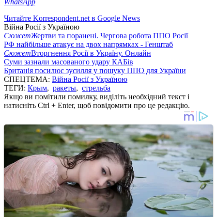
WhatsApp
Читайте Korrespondent.net в Google News
Війна Росії з Україною
Сюжет
Жертви та поранені. Чергова робота ППО Росії
РФ найбільше атакує на двох напрямках - Генштаб
Сюжет
Вторгнення Росії в Україну. Онлайн
Суми зазнали масованого удару КАБів
Британія посилює зусилля у пошуку ППО для України
СПЕЦТЕМА:
Війна Росії з Україною
ТЕГИ:
Крым
,
ракеты
,
стрельба
Якщо ви помітили помилку, виділіть необхідний текст і
натисніть Ctrl + Enter, щоб повідомити про це редакцію.