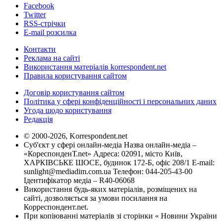
Facebook
Twitter
RSS-стрічки
E-mail розсилка
Контакти
Реклама на сайті
Використання матеріалів korrespondent.net
Правила користування сайтом
Договір користування сайтом
Політика у сфері конфіденційності і персональних даних
Угода щодо користування
Редакція
© 2000-2026, Korrespondent.net
Суб'єкт у сфері онлайн-медіа Назва онлайн-медіа –
«КореспонденТ.net» Адреса: 02091, місто Київ,
ХАРКІВСЬКЕ ШОСЕ, будинок 172-Б, офіс 208/1 E-mail:
sunlight@mediadim.com.ua
Телефон: 044-205-43-00
Ідентифікатор медіа – R40-06068
Використання будь-яких матеріалів, розміщених на
сайті, дозволяється за умови посилання на
Корреспондент.net.
При копіюванні матеріалів зі сторінки « Новини України