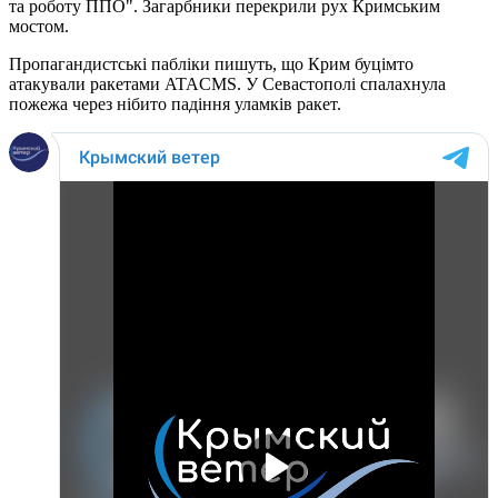
та роботу ППО". Загарбники перекрили рух Кримським
мостом.
Пропагандистські пабліки пишуть, що Крим буцімто
атакували ракетами ATACMS. У Севастополі спалахнула
пожежа через нібито падіння уламків ракет.