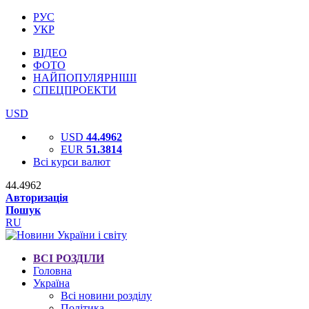
РУС
УКР
ВІДЕО
ФОТО
НАЙПОПУЛЯРНІШІ
СПЕЦПРОЕКТИ
USD
USD
44.4962
EUR
51.3814
Всі курси валют
44.4962
Авторизація
Пошук
RU
ВСІ РОЗДІЛИ
Головна
Україна
Всі новини розділу
Політика