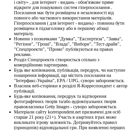
і світу» , для інтернет - видань - обов'язкове пряме
відкрите для пошукових систем гіперпосилання .
Посилання має бути розміщена в незалежності від
повного або часткового використання матеріалів.
Гіперпосилання ( для інтернет - видань) - повинна бути
розміщена в підзаголовку або в першому абзаці
матеріалу.
Новини з позначками "Думка", "Експертиза", "Заява",
"Регіони", "Гроші", "Влада", "Вибори", "Тест-драйв",
"Спецпроекти", "Промо" публікуються на правах
реклами.
Розділ Спецпроекти створюється спільно з
комерційними партнерами.
Будь яке копіювання, публікація, передрук, чи наступне
поширення інформації, що містить посилання на
"Інтерфакс-Україна", EPA / UPG, суворо забороняється.
Власник веб-сторінки в розділі Я-Корреспондент є автор
публікації.
Будь-яке копіювання, передрук та відтворення
фотографічних творів та/або аудіовізуальних творів
правовласника Getty Images - суворо забороняється.
Матеріали сайту korrespondent.net призначені для осіб
старше 21 року (21+). Участь в азартних іграх може
викликати ігрову залежність. Дотримуйтесь правил
(принципів) відповідальної гри. При виявленні перших