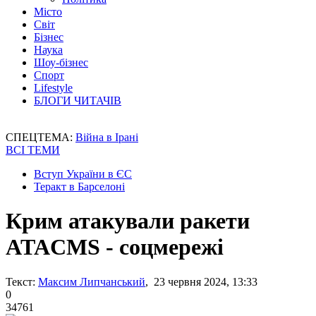
Місто
Світ
Бізнес
Наука
Шоу-бізнес
Спорт
Lifestyle
БЛОГИ ЧИТАЧІВ
СПЕЦТЕМА:
Війна в Ірані
ВСІ ТЕМИ
Вступ України в ЄС
Теракт в Барселоні
Крим атакували ракети
ATACMS - соцмережі
Текст:
Максим Липчанський
, 23 червня 2024, 13:33
0
34761