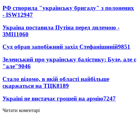
РФ створила "українську бригаду" з полонених
- ISW
12947
Україна поставила Путіна перед дилемою -
ЗМІ
11060
Суд обрав запобіжний захід Стефанішиній
9851
Зеленський про українську балістику: Буде, але є
"але"
9046
Стало відомо, в якій області найбільше
скаржаться на ТЦК
8189
Україні не вистачає грошей на армію
7247
Читати коментарі