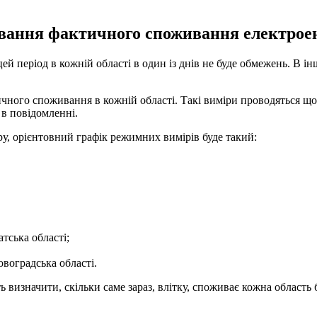
ання фактичного споживання електроенер
цей період в кожній області в один із днів не буде обмежень. В ін
чного споживання в кожній області. Такі виміри проводяться щор
в повідомленні.
ру, орієнтовний графік режимних вимірів буде такий:
тська області;
воградська області.
 визначити, скільки саме зараз, влітку, споживає кожна область 