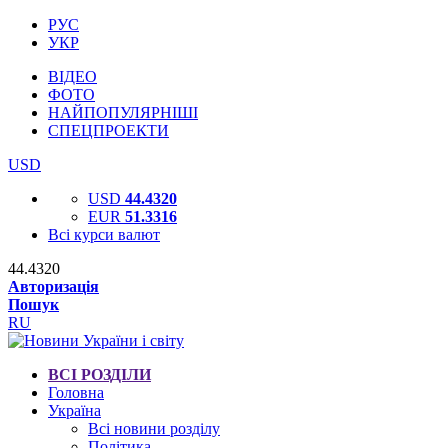
РУС
УКР
ВІДЕО
ФОТО
НАЙПОПУЛЯРНІШІ
СПЕЦПРОЕКТИ
USD
USD
44.4320
EUR
51.3316
Всі курси валют
44.4320
Авторизація
Пошук
RU
ВСІ РОЗДІЛИ
Головна
Україна
Всі новини розділу
Політика