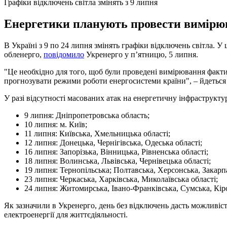
Графіки відключень світла змінять з 9 липня
Енергетики планують провести вимірюв
В Україні з 9 по 24 липня змінять графіки відключень світла. У 
обленерго,
повідомило
Укренерго у п’ятницю, 5 липня.
"Це необхідно для того, щоб були проведені вимірювання факти
прогнозувати режими роботи енергосистеми країни", – йдеться 
У разі відсутності масованих атак на енергетичну інфраструкту
9 липня: Дніпропетровська область;
10 липня: м. Київ;
11 липня: Київська, Хмельницька області;
12 липня: Донецька, Чернігівська, Одеська області;
16 липня: Запорізька, Вінницька, Рівненська області;
18 липня: Волинська, Львівська, Чернівецька області;
19 липня: Тернопільська; Полтавська, Херсонська, Закарпа
23 липня: Черкаська, Харківська, Миколаївська області;
24 липня: Житомирська, Івано-Франківська, Сумська, Кіро
Як зазначили в Укренерго, день без відключень дасть можливість
електроенергії для життєдіяльності.