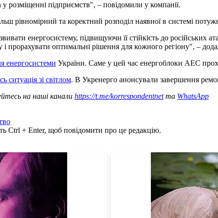
а у розміщенні підприємств", – повідомили у компанії.
льш рівномірний та коректний розподіл наявної в системі потужн
звивати енергосистему, підвищуючи її стійкість до російських ата
гу і прорахувати оптимальні рішення для кожного регіону", – дод
ля енергосистеми
України. Саме у цей час енергоблоки АЕС прох
 ситуація зі світлом
. В Укренерго анонсували завершення ремо
уйтесь на наші канали
https://t.me/korrespondentnet
та
WhatsApp
тво
ь Ctrl + Enter, щоб повідомити про це редакцію.