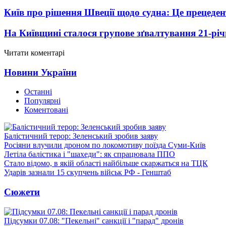
Київ про рішення Швеції щодо судна: Це прецеден
На Київщині сталося групове зґвалтування 21-річ
Читати коментарі
Новини України
Останні
Популярні
Коментовані
Балістичний терор: Зеленський зробив заяву
Росіяни влучили дроном по локомотиву поїзда Суми-Київ
Летіла балістика і "шахеди": як спрацювала ППО
Стало відомо, в якій області найбільше скаржаться на ТЦК
Ударів зазнали 15 скупчень військ РФ - Генштаб
Сюжети
Підсумки 07.08: "Пекельні" санкції і "парад" дронів