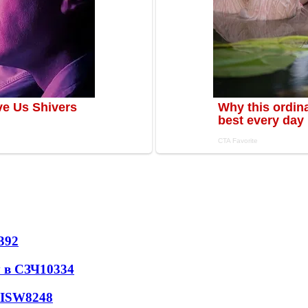
392
 в СЗЧ
10334
 ISW
8248