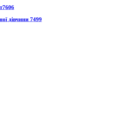
т
7606
ної дівчини
7499