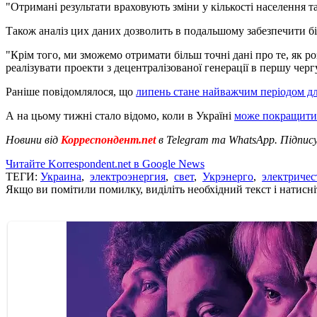
"Отримані результати враховують зміни у кількості населення т
Також аналіз цих даних дозволить в подальшому забезпечити бі
"Крім того, ми зможемо отримати більш точні дані про те, як ро
реалізувати проекти з децентралізованої генерації в першу чер
Раніше повідомлялося, що
липень стане найважчим періодом д
А на цьому тижні стало відомо, коли в Україні
може покращитись
Новини від
Корреспондент.net
в Telegram та WhatsApp. Підпис
Читайте Korrespondent.net в Google News
ТЕГИ:
Украина
,
электроэнергия
,
свет
,
Укрэнерго
,
электричес
Якщо ви помітили помилку, виділіть необхідний текст і натисніт