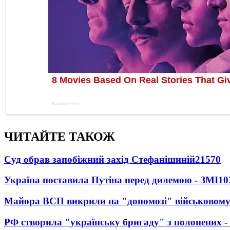
ЧИТАЙТЕ ТАКОЖ
Суд обрав запобіжний захід Стефанішиній
21570
Україна поставила Путіна перед дилемою - ЗМІ
10
Майора ВСП викрили на "допомозі" військовому
РФ створила "українську бригаду" з полонених -