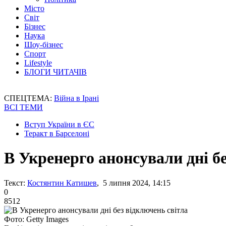
Місто
Світ
Бізнес
Наука
Шоу-бізнес
Спорт
Lifestyle
БЛОГИ ЧИТАЧІВ
СПЕЦТЕМА:
Війна в Ірані
ВСІ ТЕМИ
Вступ України в ЄС
Теракт в Барселоні
В Укренерго анонсували дні б
Текст:
Костянтин Катишев
, 5 липня 2024, 14:15
0
8512
Фото: Getty Images