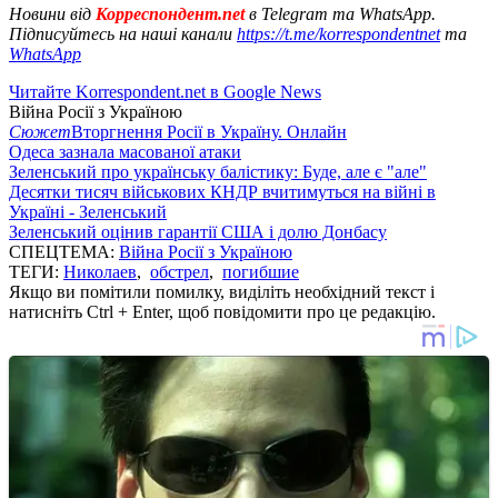
Новини від
Корреспондент.net
в Telegram та WhatsApp.
Підписуйтесь на наші канали
https://t.me/korrespondentnet
та
WhatsApp
Читайте Korrespondent.net в Google News
Війна Росії з Україною
Сюжет
Вторгнення Росії в Україну. Онлайн
Одеса зазнала масованої атаки
Зеленський про українську балістику: Буде, але є "але"
Десятки тисяч військових КНДР вчитимуться на війні в
Україні - Зеленський
Зеленський оцінив гарантії США і долю Донбасу
СПЕЦТЕМА:
Війна Росії з Україною
ТЕГИ:
Николаев
,
обстрел
,
погибшие
Якщо ви помітили помилку, виділіть необхідний текст і
натисніть Ctrl + Enter, щоб повідомити про це редакцію.