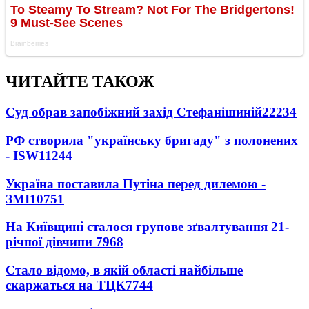
ЧИТАЙТЕ ТАКОЖ
Суд обрав запобіжний захід Стефанішиній
22234
РФ створила "українську бригаду" з полонених
- ISW
11244
Україна поставила Путіна перед дилемою -
ЗМІ
10751
На Київщині сталося групове зґвалтування 21-
річної дівчини
7968
Стало відомо, в якій області найбільше
скаржаться на ТЦК
7744