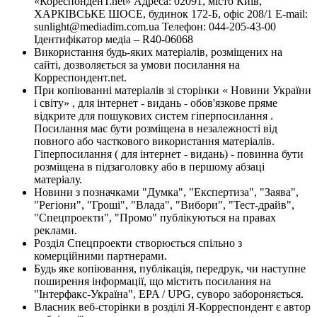
«КореспонденТ.net» Адреса: 02091, місто Київ,
ХАРКІВСЬКЕ ШОСЕ, будинок 172-Б, офіс 208/1 E-mail:
sunlight@mediadim.com.ua
Телефон: 044-205-43-00
Ідентифікатор медіа – R40-06068
Використання будь-яких матеріалів, розміщених на
сайті, дозволяється за умови посилання на
Корреспондент.net.
При копіюванні матеріалів зі сторінки « Новини України
і світу» , для інтернет - видань - обов'язкове пряме
відкрите для пошукових систем гіперпосилання .
Посилання має бути розміщена в незалежності від
повного або часткового використання матеріалів.
Гіперпосилання ( для інтернет - видань) - повинна бути
розміщена в підзаголовку або в першому абзаці
матеріалу.
Новини з позначками "Думка", "Експертиза", "Заява",
"Регіони", "Гроші", "Влада", "Вибори", "Тест-драйв",
"Спецпроекти", "Промо" публікуються на правах
реклами.
Розділ Спецпроекти створюється спільно з
комерційними партнерами.
Будь яке копіювання, публікація, передрук, чи наступне
поширення інформації, що містить посилання на
"Інтерфакс-Україна", EPA / UPG, суворо забороняється.
Власник веб-сторінки в розділі Я-Корреспондент є автор