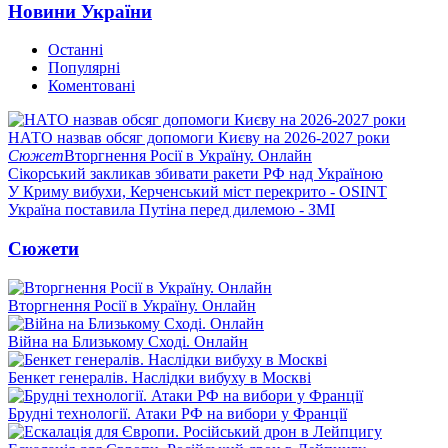
Новини України
Останні
Популярні
Коментовані
НАТО назвав обсяг допомоги Києву на 2026-2027 роки
Сюжет
Вторгнення Росії в Україну. Онлайн
Сікорський закликав збивати ракети РФ над Україною
У Криму вибухи, Керченський міст перекрито - OSINT
Україна поставила Путіна перед дилемою - ЗМІ
Сюжети
Вторгнення Росії в Україну. Онлайн
Війна на Близькому Сході. Онлайн
Бенкет генералів. Наслідки вибуху в Москві
Брудні технології. Атаки РФ на вибори у Франції