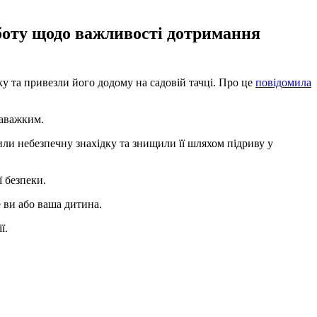
боту щодо важливості дотримання
ку та привезли його додому на садовій тачці. Про це
повідомила
заважким.
или небезпечну знахідку та знищили її шляхом підриву у
 безпеки.
 ви або ваша дитина.
ї.