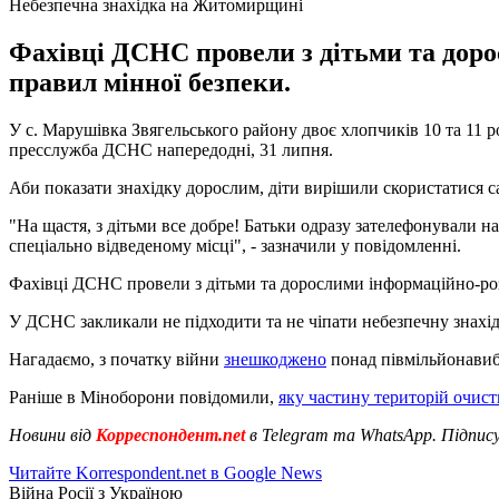
Небезпечна знахідка на Житомирщині
Фахівці ДСНС провели з дітьми та дор
правил мінної безпеки.
У с. Марушівка Звягельського району двоє хлопчиків 10 та 11 
пресслужба ДСНС напередодні, 31 липня.
Аби показати знахідку дорослим, діти вирішили скористатися 
"На щастя, з дітьми все добре! Батьки одразу зателефонували 
спеціально відведеному місці", - зазначили у повідомленні.
Фахівці ДСНС провели з дітьми та дорослими інформаційно-ро
У ДСНС закликали не підходити та не чіпати небезпечну знахід
Нагадаємо, з початку війни
знешкоджено
понад півмільйонавибу
Раніше в Міноборони повідомили,
яку частину територій очист
Новини від
Корреспондент.net
в Telegram та WhatsApp. Підпис
Читайте Korrespondent.net в Google News
Війна Росії з Україною