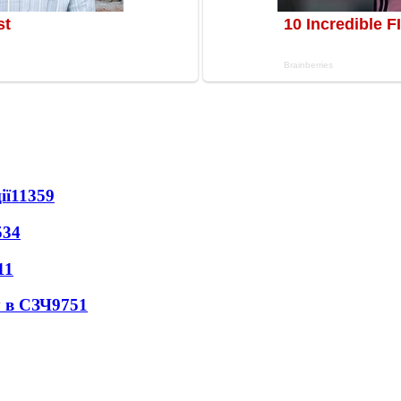
ії
11359
534
11
 в СЗЧ
9751