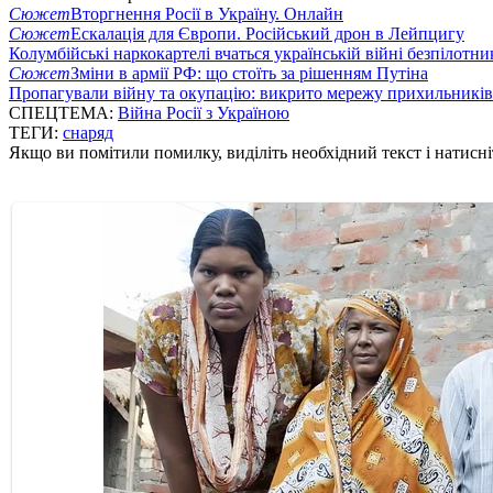
Сюжет
Вторгнення Росії в Україну. Онлайн
Сюжет
Ескалація для Європи. Російський дрон в Лейпцигу
Колумбійські наркокартелі вчаться українській війні безпілотни
Сюжет
Зміни в армії РФ: що стоїть за рішенням Путіна
Пропагували війну та окупацію: викрито мережу прихильникі
СПЕЦТЕМА:
Війна Росії з Україною
ТЕГИ:
снаряд
Якщо ви помітили помилку, виділіть необхідний текст і натисніт