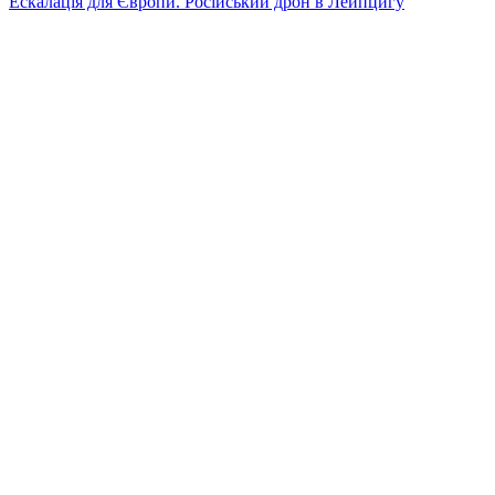
Ескалація для Європи. Російський дрон в Лейпцигу