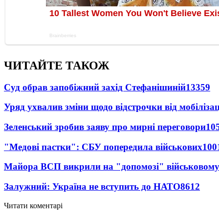
ЧИТАЙТЕ ТАКОЖ
Суд обрав запобіжний захід Стефанішиній
13359
Уряд ухвалив зміни щодо відстрочки від мобілізац
Зеленський зробив заяву про мирні переговори
10
"Медові пастки": СБУ попередила військових
100
Майора ВСП викрили на "допомозі" військовому
Залужний: Україна не вступить до НАТО
8612
Читати коментарі