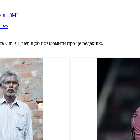
ків - ЗМІ
в РФ
ь Ctrl + Enter, щоб повідомити про це редакцію.