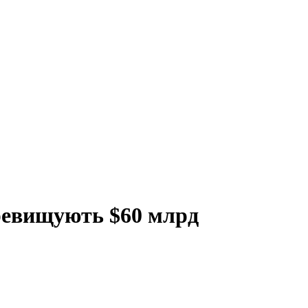
еревищують $60 млрд