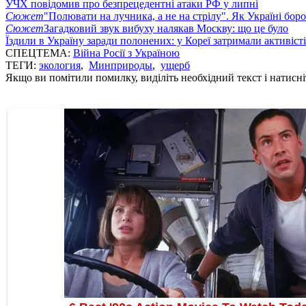
УЧХ повідомив про безпрецедентні атаки РФ у липні
Сюжет
"Полювати на лучника, а не на стрілу". Як Україні бор
Сюжет
Загадковий звук вибуху налякав Москву: що це було
Їздили в Україну заради полонених: у Кореї затримали активіст
СПЕЦТЕМА:
Війна Росії з Україною
ТЕГИ:
экология
,
Минприроды
,
ущерб
Якщо ви помітили помилку, виділіть необхідний текст і натисніт