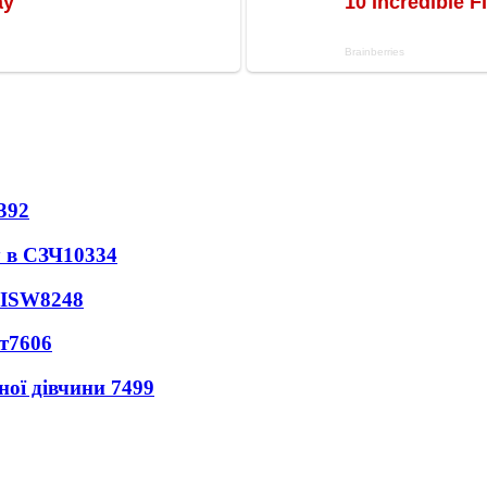
392
 в СЗЧ
10334
 ISW
8248
т
7606
ної дівчини
7499