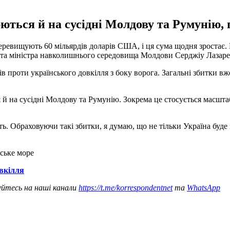
ться й на сусідні Молдову та Румунію, п
перевищують 60 мільярдів доларів США, і ця сума щодня зростає.
а та міністра навколишнього середовища Молдови Серджіу Лазар
ів проти українського довкілля з боку ворога. Загальні збитки в
й на сусідні Молдову та Румунію. Зокрема це стосується масштаб
ь. Обраховуючи такі збитки, я думаю, що не тільки Україна буде 
ське море
овкілля
уйтесь на наші канали
https://t.me/korrespondentnet
та
WhatsApp