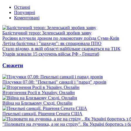
Останні
Популярні
Коментовані
Балістичний терор: Зеленський зробив заяву
Росіяни влучили дроном по локомотиву поїзда Суми-Київ
Летіла балістика і "шахеди": як спрацювала ППО
Стало відомо, в якій області найбільше скаржаться на ТЦК
Ударів зазнали 15 скупчень військ РФ - Генштаб
Сюжети
Підсумки 07.08: "Пекельні" санкції і "парад" дронів
Вторгнення Росії в Україну. Онлайн
Війна на Близькому Сході. Онлайн
Пекельні санкції. Рішення Сената США
"Полювати на лучника, а не на стрілу". Як Україні боротись з 