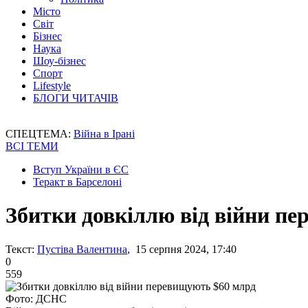
Місто
Світ
Бізнес
Наука
Шоу-бізнес
Спорт
Lifestyle
БЛОГИ ЧИТАЧІВ
СПЕЦТЕМА:
Війна в Ірані
ВСІ ТЕМИ
Вступ України в ЄС
Теракт в Барселоні
Збитки довкіллю від війни п
Текст:
Пустіва Валентина
, 15 серпня 2024, 17:40
0
559
Фото: ДСНС