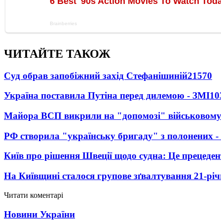
ЧИТАЙТЕ ТАКОЖ
Суд обрав запобіжний захід Стефанішиній
21570
Україна поставила Путіна перед дилемою - ЗМІ
10
Майора ВСП викрили на "допомозі" військовому
РФ створила "українську бригаду" з полонених -
Київ про рішення Швеції щодо судна: Це прецеден
На Київщині сталося групове зґвалтування 21-річ
Читати коментарі
Новини України