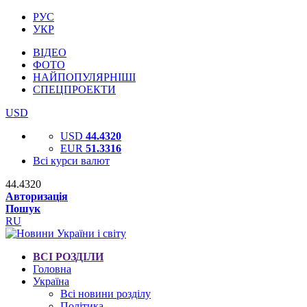
РУС
УКР
ВІДЕО
ФОТО
НАЙПОПУЛЯРНІШІ
СПЕЦПРОЕКТИ
USD
USD
44.4320
EUR
51.3316
Всі курси валют
44.4320
Авторизація
Пошук
RU
ВСІ РОЗДІЛИ
Головна
Україна
Всі новини розділу
Політика