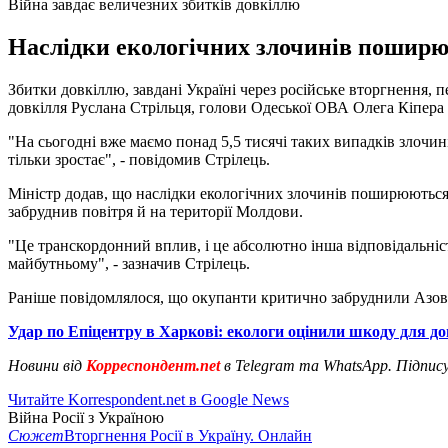
Війна завдає величезних збитків довкіллю
Наслідки екологічних злочинів поширюю
Збитки довкіллю, завдані Україні через російське вторгнення, 
довкілля Руслана Стрільця, голови Одеської ОВА Олега Кіпер
"На сьогодні вже маємо понад 5,5 тисячі таких випадків злочин
тільки зростає", - повідомив Стрілець.
Міністр додав, що наслідки екологічних злочинів поширюються 
забруднив повітря й на території Молдови.
"Це транскордонний вплив, і це абсолютно інша відповідальніст
майбутньому", - зазначив Стрілець.
Раніше повідомлялося, що окупанти критично забруднили Азов
Удар по Епіцентру в Харкові: екологи оцінили шкоду для д
Новини від
Корреспондент.net
в Telegram та WhatsApp. Підпис
Читайте Korrespondent.net в Google News
Війна Росії з Україною
Сюжет
Вторгнення Росії в Україну. Онлайн