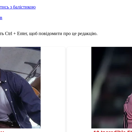
отись з балістикою
ів
ь Ctrl + Enter, щоб повідомити про це редакцію.