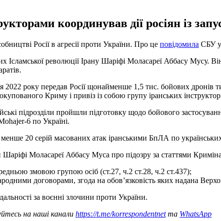
укторами координував дії росіян із запус
бництві Росії в агресії проти України. Про це
повідомила
СБУ у 
х Ісламської революції Ірану Шаріфі Моласареї Аббасу Мусу. Ві
аратів.
 2022 року передав Росії щонайменше 1,5 тис. бойових дронів тип
купованого Криму і привіз із собою групу іранських інструкторі
йські підрозділи пройшли підготовку щодо бойового застосуванн
Mohajer-6 по Україні.
 менше 20 серій масованих атак іранськими БпЛА по українських
 Шаріфі Моласареї Аббасу Муса про підозру за статтями Криміна
дньою змовою групою осіб (ст.27, ч.2 ст.28, ч.2 ст.437);
родними договорами, згода на обов’язковість яких надана Верховн
дальності за воєнні злочини проти України.
уйтесь на наші канали
https://t.me/korrespondentnet
та
WhatsApp