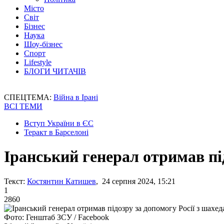
Місто
Світ
Бізнес
Наука
Шоу-бізнес
Спорт
Lifestyle
БЛОГИ ЧИТАЧІВ
СПЕЦТЕМА:
Війна в Ірані
ВСІ ТЕМИ
Вступ України в ЄС
Теракт в Барселоні
Іранський генерал отримав пі
Текст:
Костянтин Катишев
, 24 серпня 2024, 15:21
1
2860
Фото: Генштаб ЗСУ / Facebook