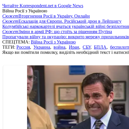
Читайте Korrespondent.net в Google News
Війна Росії з Україною
Сюжет
Вторгнення Росії в Україну. Онлайн
Сюжет
Ескалація для Європи. Російський дрон в Лейпцигу
Колумбійські наркокартелі вчаться українській війні безпілотни
Сюжет
Зміни в армії РФ: що стоїть за рішенням Путіна
Пропагували війну та окупацію: викрито мережу прихильникі
СПЕЦТЕМА:
Війна Росії з Україною
ТЕГИ:
Россия
,
Украина
,
война
,
Иран
,
СБУ
,
БПЛА
,
беспилот
Якщо ви помітили помилку, виділіть необхідний текст і натисніт