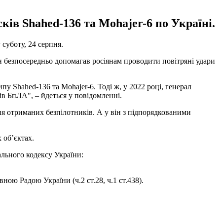
ків Shahed-136 та Mohajer-6 по Україні.
суботу, 24 серпня.
н безпосередньо допомагав росіянам проводити повітряні удари
у Shahed-136 та Mohajer-6. Тоді ж, у 2022 році, генерал
в БпЛА", – йдеться у повідомленні.
я отриманих безпілотників. А у він з підпорядкованими
 об’єктах.
льного кодексу України:
ою Радою України (ч.2 ст.28, ч.1 ст.438).