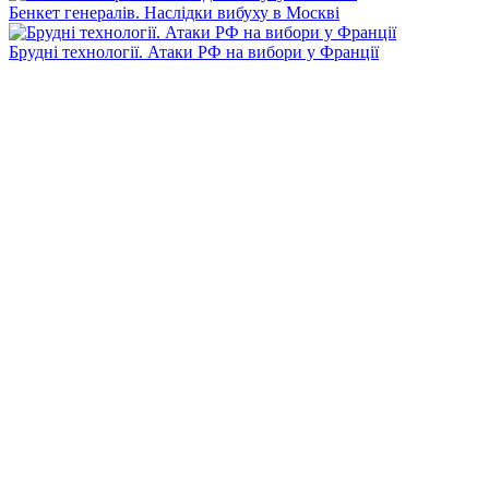
Бенкет генералів. Наслідки вибуху в Москві
Брудні технології. Атаки РФ на вибори у Франції