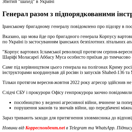
Збитий "шахед" в Україні
Генерал разом з підпорядкованими інстр
Іранському бригадному генералу повідомлено про підозру в посо
Вказано, що мова йде про бригадного генерала Корпусу вартови
по Україні із застосуванням іранських безпілотних літальних ап
"Корпус вартових Ісламської революції протягом серпня-вересня
Шаріфі Моласареї Аббасу Муса особисто приїхав до тимчасово о
Саме під керівництвом цього генерала на полігонах Криму росі
інструкторами координував дії росіян із запусків Shahed-136 та 
Тільки протягом вересня-жовтня 2022 року агресор здійснив не
Слідчі СБУ і прокурори Офісу генпрокурора заочно повідомили
пособництво у веденні агресивної війни, вчинене за попере
порушення законів та звичаїв війни, що передбачені міжна
Зараз тривають заходи для притягнення зловмисника до відпові
Новини від
Корреспондент.net
в Telegram та WhatsApp. Підпис