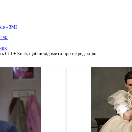
ків - ЗМІ
в РФ
ник
ь Ctrl + Enter, щоб повідомити про це редакцію.