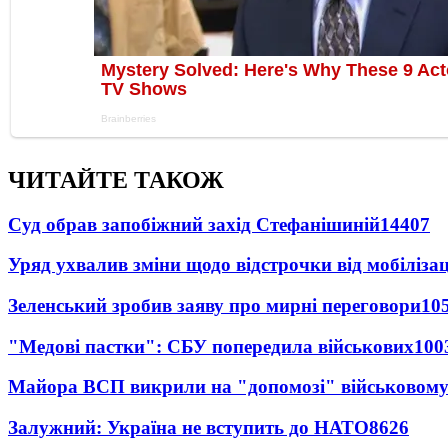
ЧИТАЙТЕ ТАКОЖ
Суд обрав запобіжний захід Стефанішиній
14407
Уряд ухвалив зміни щодо відстрочки від мобілізац
Зеленський зробив заяву про мирні переговори
10
"Медові пастки": СБУ попередила військових
100
Майора ВСП викрили на "допомозі" військовому
Залужний: Україна не вступить до НАТО
8626