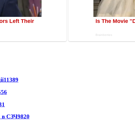
ії
11389
556
31
 в СЗЧ
9820