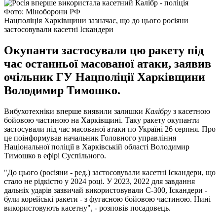
Фото: Міноборони РФ
Нацполіція Харківщини зазначає, що до цього росіяни
застосовували касетні Іскандери
Окупанти застосували цю ракету під
час останньої масованої атаки, заявив
очільник ГУ Нацполіції Харківщини
Володимир Тимошко.
Вибухотехніки вперше виявили залишки
Калібру
з касетною
бойовою частиною на Харківщині. Таку ракету окупанти
застосували під час масованої атаки по Україні 26 серпня. Про
це поінформував начальник Головного управління
Національної поліції в Харківській області Володимир
Тимошко в ефірі Суспільного.
"До цього (росіяни - ред.) застосовували касетні Іскандери, що
стало не рідкістю у 2024 році. У 2023, 2022 для завдання
дальніх ударів зазвичай використовували С-300, Іскандери -
були корейські ракети - з фугасною бойовою частиною. Нині
використовують касетну", - розповів посадовець.