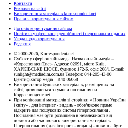
Контакти
Реклама на сайті
Використання матеріалів korrespondent.net
Правила користування сайтом
Договір користування сайтом
Політика у сфері конфіденційності і персональних даних
Угода щодо користування
Редакція
© 2000-2026, Korrespondent.net
Суб'єкт у сфері онлайн-медіа Назва онлайн-медіа –
«КореспонденТ.net» Адреса: 02091, місто Київ,
ХАРКІВСЬКЕ ШОСЕ, будинок 172-Б, офіс 208/1 E-mail:
sunlight@mediadim.com.ua
Телефон: 044-205-43-00
Ідентифікатор медіа – R40-06068
Використання будь-яких матеріалів, розміщених на
сайті, дозволяється за умови посилання на
Корреспондент.net.
При копіюванні матеріалів зі сторінки « Новини України
і світу» , для інтернет - видань - обов'язкове пряме
відкрите для пошукових систем гіперпосилання .
Посилання має бути розміщена в незалежності від
повного або часткового використання матеріалів.
Гіперпосилання ( для інтернет - видань) - повинна бути