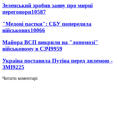
Зеленський зробив заяву про мирні
переговори
10587
"Медові пастки": СБУ попередила
військових
10066
Майора ВСП викрили на "допомозі"
військовому в СЗЧ
9959
Україна поставила Путіна перед дилемою -
ЗМІ
9225
Читати коментарі