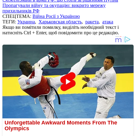
Пропагували війну та окупацію: викрито мережу
прихильників РФ
СПЕЦТЕМА:
Війна Росії з Україною
ТЕГИ:
Украина
,
Харьковская область
,
ракета
,
атака
Якщо ви помітили помилку, виділіть необхідний текст і
натисніть Ctrl + Enter, щоб повідомити про це редакцію.