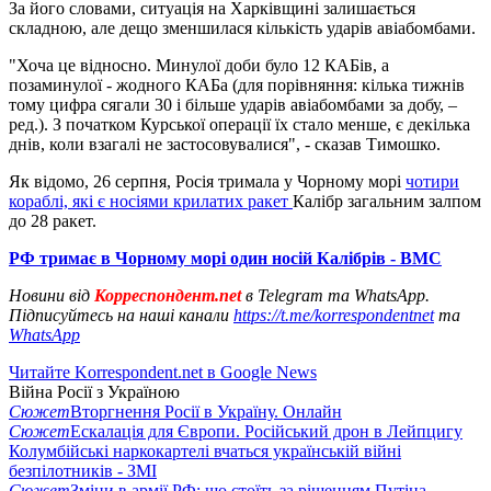
За його словами, ситуація на Харківщині залишається
складною, але дещо зменшилася кількість ударів авіабомбами.
"Хоча це відносно. Минулої доби було 12 КАБів, а
позаминулої - жодного КАБа (для порівняння: кілька тижнів
тому цифра сягали 30 і більше ударів авіабомбами за добу, –
ред.). З початком Курської операції їх стало менше, є декілька
днів, коли взагалі не застосовувалися", - сказав Тимошко.
Як відомо, 26 серпня, Росія тримала у Чорному морі
чотири
кораблі, які є носіями крилатих ракет
Калібр загальним залпом
до 28 ракет.
РФ тримає в Чорному морі один носій Калібрів - ВМС
Новини від
Корреспондент.net
в Telegram та WhatsApp.
Підписуйтесь на наші канали
https://t.me/korrespondentnet
та
WhatsApp
Читайте Korrespondent.net в Google News
Війна Росії з Україною
Сюжет
Вторгнення Росії в Україну. Онлайн
Сюжет
Ескалація для Європи. Російський дрон в Лейпцигу
Колумбійські наркокартелі вчаться українській війні
безпілотників - ЗМІ
Сюжет
Зміни в армії РФ: що стоїть за рішенням Путіна