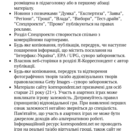
розміщена в підзаголовку або в першому абзаці
матеріалу.
Новини з позначками "Думка", "Експертиза", "Заява",
"Регіони", "Гроші", "Влада", "Вибори", "Тест-драйв",
"Спецпроекти", "Промо" публікуються на правах
реклами.
Розділ Спецпроекти створюється спільно з
комерційними партнерами.
Будь яке копіювання, публікація, передрук, чи наступне
поширення інформації, що містить посилання на
"Інтерфакс-Україна", EPA / UPG, суворо забороняється.
Власник веб-сторінки в розділі Я-Корреспондент є автор
публікації.
Будь-яке копіювання, передрук та відтворення
фотографічних творів та/або аудіовізуальних творів
правовласника Getty Images - суворо забороняється.
Матеріали сайту korrespondent.net призначені для осіб
старше 21 року (21+). Участь в азартних іграх може
викликати ігрову залежність. Дотримуйтесь правил
(принципів) відповідальної гри. При виявленні перших
ознак залежності негайно зверніться до спеціаліста.
Пам'ятайте, що участь в азартних іграх не може бути
джерелом доходів або альтернативою роботі.
Інформаційний ресурс korrespondent.net не проводить
ігри на реальні та/або віртуальні гроші, також сайт не