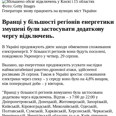
Фото: Getty Images
Генератори знову працюють на вулицях міст України
Вранці у більшості регіонів енергетики
змушені були застосувати додаткову
чергу відключень.
В Україні продовжують діяти заходи обмеження споживання
електроенергії. У більшості регіонів вони будуть посилені,
повідомило Укренерго у четвер, 29 серпня.
Вказано, що енергетики продовжують усувати наслідки
наймасштабнішої ракетно-дронової атаки, здійсненої
росіянами 26 серпня. Також в Україні зростає споживання
електрики через спеку – у середу воно було на 4,8% вищим,
ніж попередньої доби – у вівторок.
"Вранці у більшості регіонів вимушено була застосована
додаткова черга відключень. Відтак – з 7:00 до 22:00 у
Дніпропетровській, Донецькій, Житомирській, Запорізькій,
Київській, Кіровоградській, Миколаївській, Одеській,
Полтавській, Сумській, Харківській, Херсонській, Черкаській,
Чернівецькій, Чернігівській областях та у м. Київ діятимуть