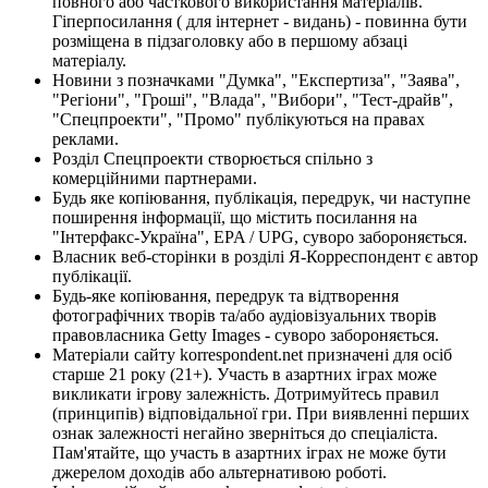
повного або часткового використання матеріалів.
Гіперпосилання ( для інтернет - видань) - повинна бути
розміщена в підзаголовку або в першому абзаці
матеріалу.
Новини з позначками "Думка", "Експертиза", "Заява",
"Регіони", "Гроші", "Влада", "Вибори", "Тест-драйв",
"Спецпроекти", "Промо" публікуються на правах
реклами.
Розділ Спецпроекти створюється спільно з
комерційними партнерами.
Будь яке копіювання, публікація, передрук, чи наступне
поширення інформації, що містить посилання на
"Інтерфакс-Україна", EPA / UPG, суворо забороняється.
Власник веб-сторінки в розділі Я-Корреспондент є автор
публікації.
Будь-яке копіювання, передрук та відтворення
фотографічних творів та/або аудіовізуальних творів
правовласника Getty Images - суворо забороняється.
Матеріали сайту korrespondent.net призначені для осіб
старше 21 року (21+). Участь в азартних іграх може
викликати ігрову залежність. Дотримуйтесь правил
(принципів) відповідальної гри. При виявленні перших
ознак залежності негайно зверніться до спеціаліста.
Пам'ятайте, що участь в азартних іграх не може бути
джерелом доходів або альтернативою роботі.