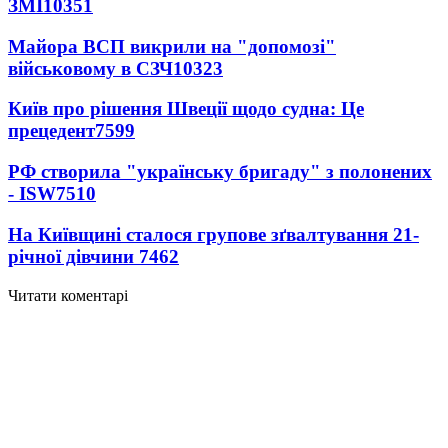
ЗМІ
10351
Майора ВСП викрили на "допомозі"
військовому в СЗЧ
10323
Київ про рішення Швеції щодо судна: Це
прецедент
7599
РФ створила "українську бригаду" з полонених
- ISW
7510
На Київщині сталося групове зґвалтування 21-
річної дівчини
7462
Читати коментарі