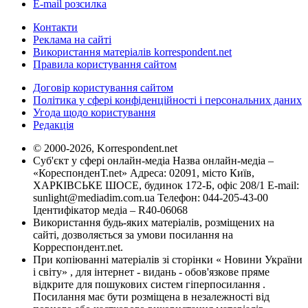
E-mail розсилка
Контакти
Реклама на сайті
Використання матеріалів korrespondent.net
Правила користування сайтом
Договір користування сайтом
Політика у сфері конфіденційності і персональних даних
Угода щодо користування
Редакція
© 2000-2026, Korrespondent.net
Суб'єкт у сфері онлайн-медіа Назва онлайн-медіа –
«КореспонденТ.net» Адреса: 02091, місто Київ,
ХАРКІВСЬКЕ ШОСЕ, будинок 172-Б, офіс 208/1 E-mail:
sunlight@mediadim.com.ua
Телефон: 044-205-43-00
Ідентифікатор медіа – R40-06068
Використання будь-яких матеріалів, розміщених на
сайті, дозволяється за умови посилання на
Корреспондент.net.
При копіюванні матеріалів зі сторінки « Новини України
і світу» , для інтернет - видань - обов'язкове пряме
відкрите для пошукових систем гіперпосилання .
Посилання має бути розміщена в незалежності від