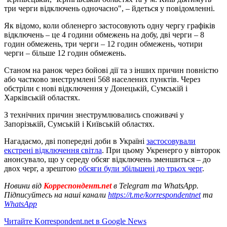
три черги відключень одночасно", – йдеться у повідомленні.
Як відомо, коли обленерго застосовують одну чергу графіків
відключень – це 4 години обмежень на добу, дві черги – 8
годин обмежень, три черги – 12 годин обмежень, чотири
черги – більше 12 годин обмежень.
Станом на ранок через бойові дії та з інших причин повністю
або частково знеструмлені 568 населених пунктів. Через
обстріли є нові відключення у Донецькій, Сумській і
Харківській областях.
З технічних причин знеструмлювались споживачі у
Запорізькій, Сумській і Київській областях.
Нагадаємо, дві попередні доби в Україні
застосовували
екстрені відключення світла
. При цьому Укренерго у вівторок
анонсувало, що у середу обсяг відключень зменшиться – до
двох черг, а зрештою
обсяги були збільшені до трьох черг
.
Новини від
Корреспондент.net
в Telegram та WhatsApp.
Підписуйтесь на наші канали
https://t.me/korrespondentnet
та
WhatsApp
Читайте Korrespondent.net в Google News