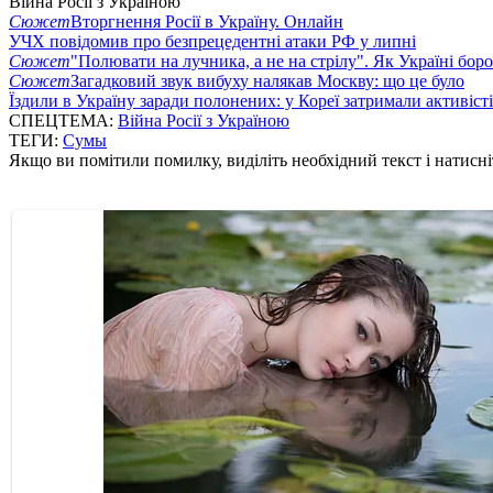
Війна Росії з Україною
Сюжет
Вторгнення Росії в Україну. Онлайн
УЧХ повідомив про безпрецедентні атаки РФ у липні
Сюжет
"Полювати на лучника, а не на стрілу". Як Україні бор
Сюжет
Загадковий звук вибуху налякав Москву: що це було
Їздили в Україну заради полонених: у Кореї затримали активіст
СПЕЦТЕМА:
Війна Росії з Україною
ТЕГИ:
Сумы
Якщо ви помітили помилку, виділіть необхідний текст і натисніт