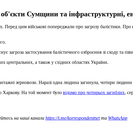
 об'єкти Сумщини та інфраструктурні, ен
ибух. Перед цим військові попереджали про загрозу балістики. Пр
го.
нує загроза застосування балістичного озброєння зі сходу та півн
их центральних, а також у східних областях України.
нтажні зерновози. Наразі одна людина загинула, чотири людини 
о Харкову. На той момент було
відомо про чотирьох загиблих
, се
уйтесь на наші канали
https://t.me/korrespondentnet
та
WhatsApp