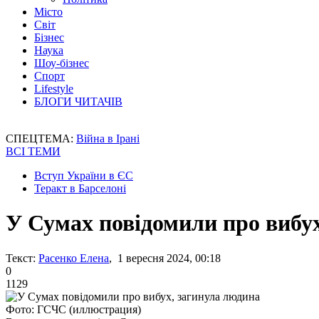
Місто
Світ
Бізнес
Наука
Шоу-бізнес
Спорт
Lifestyle
БЛОГИ ЧИТАЧІВ
СПЕЦТЕМА:
Війна в Ірані
ВСІ ТЕМИ
Вступ України в ЄС
Теракт в Барселоні
У Сумах повідомили про вибу
Текст:
Расенко Елена
, 1 вересня 2024, 00:18
0
1129
Фото: ГСЧС (иллюстрация)