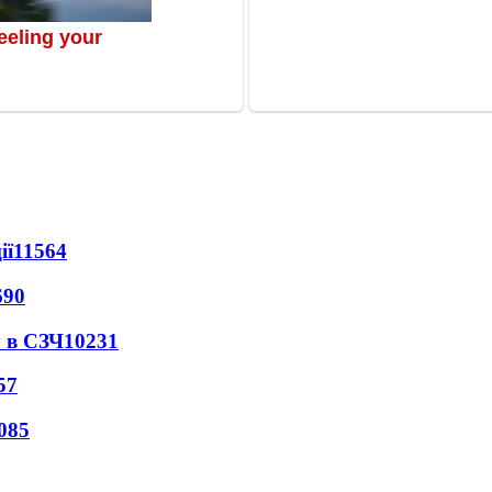
ії
11564
690
 в СЗЧ
10231
57
085