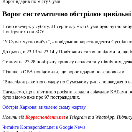
Ворог вдарив по місту Суми
Ворог систематично обстрілює цивільні
Пізно ввечері, у суботу, 31 серпня, у місті Суми було чутно в
Повітряних сил ЗСУ.
"У Сумах чутно вибух", - повідомили кореспонденти Суспільно
До цього, о 23.13 та 23.14 у Повітряних силах повідомили, що іс
Станом на 23.28 повітряну тривогу оголосили у північних, деяк
Пізніше в ОВА повідомили, що ворог вдарив по зерновозам.
"Внаслідок ракетного удару по Сумському р-ні - пошкоджено ва
Нагадаємо, що в п'ятницю росіяни завдали авіаудару КАБами п
було відомо вже про 97 постраждалих.
Обстріл Харкова: виявлено сьому жертву
Новини від
Корреспондент.net
в Telegram та WhatsApp. Підпис
Читайте Korrespondent.net в Google News