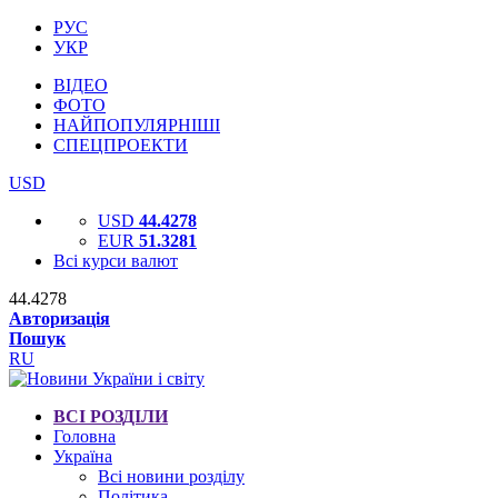
РУС
УКР
ВІДЕО
ФОТО
НАЙПОПУЛЯРНІШІ
СПЕЦПРОЕКТИ
USD
USD
44.4278
EUR
51.3281
Всі курси валют
44.4278
Авторизація
Пошук
RU
ВСІ РОЗДІЛИ
Головна
Україна
Всі новини розділу
Політика