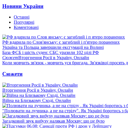
Новини України
Останні
Популярні
Коментовані
РФ вдарила по Слов'янську: є загиблий і п'ятеро поранених
Україна та Польща завершили ексгумації на Волині
База ФСБ і шість суден: СБС уразили 102 цілі РФ
Сюжет
Вторгнення Росії в Україну. Онлайн
Коли мовчить зв'язок - мовчить уся бригада. Зв'язківці просять
Сюжети
Вторгнення Росії в Україну. Онлайн
Війна на Близькому Сході. Онлайн
"Полювати на лучника, а не на стрілу". Як Україні боротись з 
Загадковий звук вибуху налякав Москву: що це було