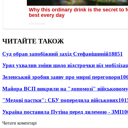
ЧИТАЙТЕ ТАКОЖ
Суд обрав запобіжний захід Стефанішиній
18851
Уряд ухвалив зміни щодо відстрочки від мобілізац
Зеленський зробив заяву про мирні переговори
10
Майора ВСП викрили на "допомозі" військовому
"Медові пастки": СБУ попередила військових
101
Україна поставила Путіна перед дилемою - ЗМІ
10
Читати коментарі