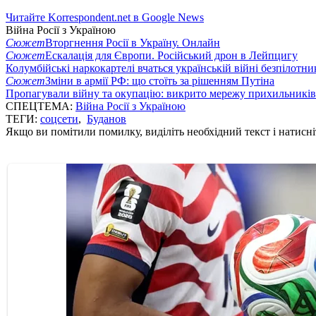
Читайте Korrespondent.net в Google News
Війна Росії з Україною
Сюжет
Вторгнення Росії в Україну. Онлайн
Сюжет
Ескалація для Європи. Російський дрон в Лейпцигу
Колумбійські наркокартелі вчаться українській війні безпілотни
Сюжет
Зміни в армії РФ: що стоїть за рішенням Путіна
Пропагували війну та окупацію: викрито мережу прихильникі
СПЕЦТЕМА:
Війна Росії з Україною
ТЕГИ:
соцсети
,
Буданов
Якщо ви помітили помилку, виділіть необхідний текст і натисніт