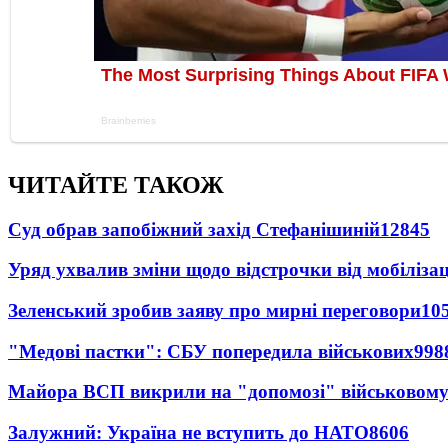
ЧИТАЙТЕ ТАКОЖ
Суд обрав запобіжний захід Стефанішиній
12845
Уряд ухвалив зміни щодо відстрочки від мобілізац
Зеленський зробив заяву про мирні переговори
10
"Медові пастки": СБУ попередила військових
998
Майора ВСП викрили на "допомозі" військовому
Залужний: Україна не вступить до НАТО
8606