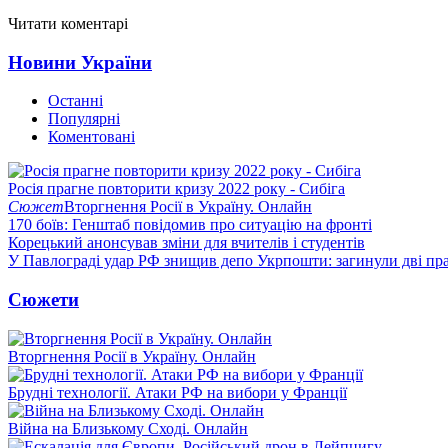
Читати коментарі
Новини України
Останні
Популярні
Коментовані
Росія прагне повторити кризу 2022 року - Сибіга
Сюжет
Вторгнення Росії в Україну. Онлайн
170 боїв: Генштаб повідомив про ситуацію на фронті
Корецький анонсував зміни для вчителів і студентів
У Павлограді удар РФ знищив депо Укрпошти: загинули дві пр
Сюжети
Вторгнення Росії в Україну. Онлайн
Брудні технології. Атаки РФ на вибори у Франції
Війна на Близькому Сході. Онлайн