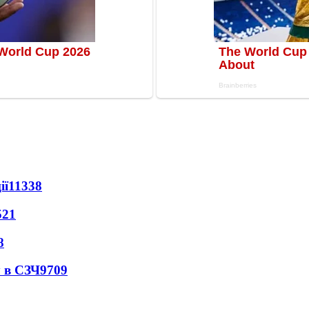
ії
11338
521
8
 в СЗЧ
9709