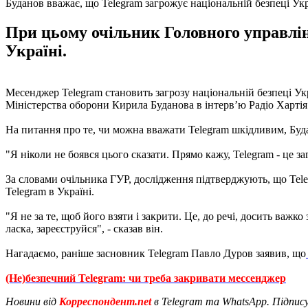
Буданов вважає, що Telegram загрожує національній безпеці Ук
При цьому очільник Головного управлін
Україні.
Месенджер Telegram становить загрозу національній безпеці Укр
Міністерства оборони Кирила Буданова в інтерв’ю Радіо Хартія
На питання про те, чи можна вважати Telegram шкідливим, Буда
"Я ніколи не боявся цього сказати. Прямо кажу, Telegram - це з
За словами очільника ГУР, дослідження підтверджують, що Tele
Telegram в Україні.
"Я не за те, щоб його взяти і закрити. Це, до речі, досить важ
ласка, зареєструйся", - сказав він.
Нагадаємо, раніше засновник Telegram Павло Дуров заявив, що
(Не)безпечний Telegram: чи треба закривати мессенджер
Новини від
Корреспондент.net
в Telegram та WhatsApp. Підпис