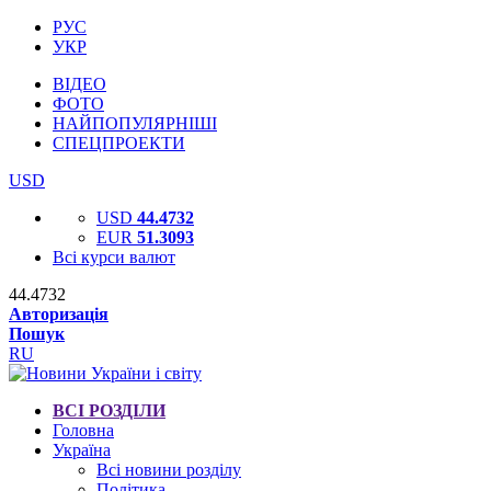
РУС
УКР
ВІДЕО
ФОТО
НАЙПОПУЛЯРНІШІ
СПЕЦПРОЕКТИ
USD
USD
44.4732
EUR
51.3093
Всі курси валют
44.4732
Авторизація
Пошук
RU
ВСІ РОЗДІЛИ
Головна
Україна
Всі новини розділу
Політика