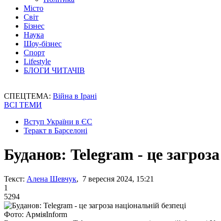
Місто
Світ
Бізнес
Наука
Шоу-бізнес
Спорт
Lifestyle
БЛОГИ ЧИТАЧІВ
СПЕЦТЕМА:
Війна в Ірані
ВСІ ТЕМИ
Вступ України в ЄС
Теракт в Барселоні
Буданов: Telegram - це загроза
Текст:
Алена Шевчук
, 7 вересня 2024, 15:21
1
5294
Фото: АрміяІnform