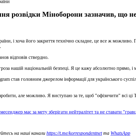
раїни
ня розвідки Міноборони зазначив, що не
аїни, і хоча його закриття технічно складне, це все ж можливо.
.
нов відповів ствердно.
агроза нашій національній безпеці. Я це кажу абсолютно прямо, і
gram став головним джерелом інформації для українського суспіл
ко зробити, але можливо. Я виступаю за те, щоб "офізичити" всі 
месенджер має за мету зберігати нейтралітет та не ставати "грав
уйтесь на наші канали
https://t.me/korrespondentnet
та
WhatsApp