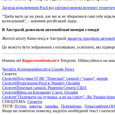
Загроза відключення Росії від світової мережі інтернет теоретич
"Треба мати це на увазі, але ми ж не збираємося самі себе відк
колосальний", - зазначив російський лідер.
В Австралії дозволили автомобільні номери з емодзі
Жителі штату Квінсленд в Австралії
зможуть придбати автомобі
Це можуть бути зображення з посмішкою, усміхнені, які підмор
Новини від
Корреспондент.net
в Telegram. Підписуйтесь на на
Читайте Korrespondent.net в Google News
Сюжети
Сюжет
Підсумки 07.08: "Пекельні" санкції і "парад" дронів
Сюжет
Вторгнення Росії в Україну. Онлайн
Сюжет
Пекельні санкції. Рішення Сената США
Сюжет
Війна на Близькому Сході. Онлайн
Сюжет
"Полювати на лучника, а не на стрілу". Як Україні бор
СПЕЦТЕМА:
Сюжети
ТЕГИ:
Путин
,
ракеты
,
тарифы
,
Порошенко
,
Генассамблея О
Якщо ви помітили помилку, виділіть необхідний текст і натисніт