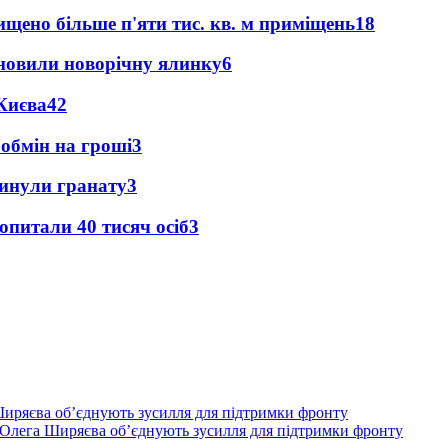
щено більше п'яти тис. кв. м приміщень
18
новили новорічну ялинку
6
Києва
4
2
 обмін на гроші
3
кинули гранату
3
опитали 40 тисяч осіб
3
Олега Ширяєва об’єднують зусилля для підтримки фронту