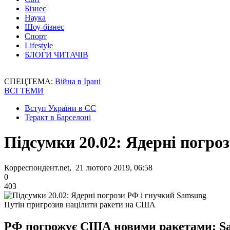
Бізнес
Наука
Шоу-бізнес
Спорт
Lifestyle
БЛОГИ ЧИТАЧІВ
СПЕЦТЕМА:
Війна в Ірані
ВСІ ТЕМИ
Вступ України в ЄС
Теракт в Барселоні
Підсумки 20.02: Ядерні погро
Корреспондент.net, 21 лютого 2019, 06:58
0
403
Путін пригрозив націлити ракети на США
РФ погрожує США новими ракетами; Sam