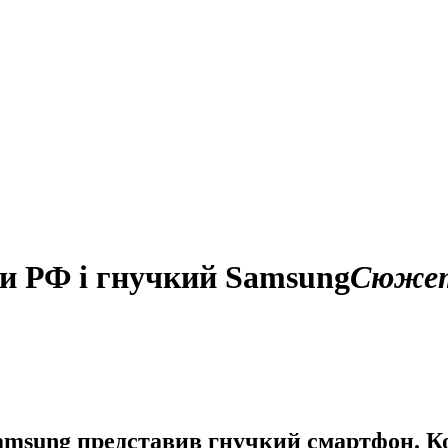
зи РФ і гнучкий Samsung
Сюже
sung представив гнучкий смартфон. Корр