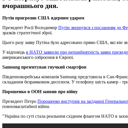
вчорашнього дня.
Путін пригрозив США ядерним ударом
Президент Росії Володимир
Путін звернувся з посланням до Фе
зразків стратегічної зброї.
Цього разу заяву Путіна було адресовано прямо США, які він зв
У відповідь
в НАТО заявили про неприйнятність заяви презид
американського озброєння в Європі.
Samsung презентував гнучкий смартфон
Південнокорейська компанія Samsung представила в Сан-Фран
складаним безрамковим дисплеєм. У телефону шість камер - три н
Порошенко в ООН заявив про війну
Президент Петро
Порошенко виступив на засіданні Генерально
повномасштабної війни.
"Україна по суті стала реальним східним флангом НАТО в захист