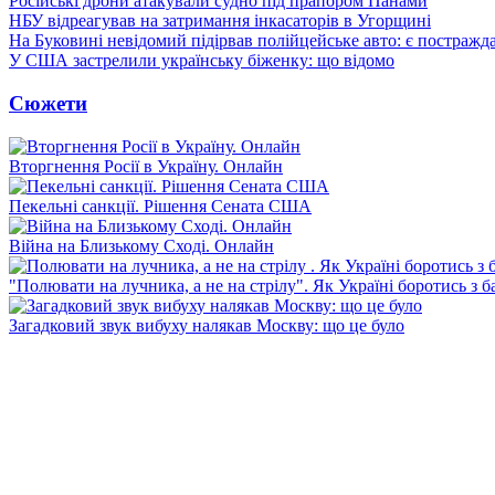
Російські дрони атакували судно під прапором Панами
НБУ відреагував на затримання інкасаторів в Угорщині
На Буковині невідомий підірвав полійцейське авто: є постражда
У США застрелили українську біженку: що відомо
Сюжети
Вторгнення Росії в Україну. Онлайн
Пекельні санкції. Рішення Сената США
Війна на Близькому Сході. Онлайн
"Полювати на лучника, а не на стрілу". Як Україні боротись з 
Загадковий звук вибуху налякав Москву: що це було