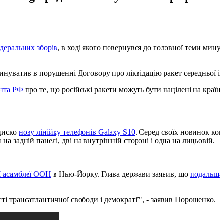
деральних зборів
, в ході якого повернувся до головної теми мин
инуватив в порушенні Договору про ліквідацію ракет середньої і
ента РФ
про те, що російські ракети можуть бути націлені на кр
циско
нову лінійку телефонів Galaxy S10
. Серед своїх новинок к
а задній панелі, дві на внутрішній стороні і одна на лицьовій.
ї асамблеї ООН
в Нью-Йорку. Глава держави заявив, що
подальша
і трансатлантичної свободи і демократії", - заявив Порошенко.