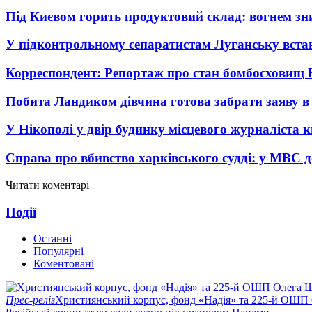
Під Києвом горить продуктовий склад: вогнем зни
У підконтрольному сепаратистам Луганську вста
Корреспондент: Репортаж про стан бомбосховищ 
Побита Ландиком дівчина готова забрати заяву в
У Нікополі у двір будинку місцевого журналіста 
Справа про вбивство харківського судді: у МВС д
Читати коментарі
Події
Останні
Популярні
Коментовані
Прес-реліз
Християнський корпус, фонд «Надія» та 225-й ОШП 