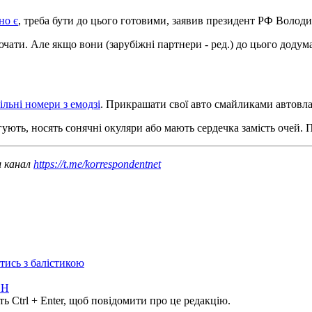
но є
, треба бути до цього готовими, заявив президент РФ Волод
лючати. ​​Але якщо вони (зарубіжні партнери - ред.) до цього доду
льні номери з емодзі
. Прикрашати свої авто смайликами автовла
гують, носять сонячні окуляри або мають сердечка замість очей.
ш канал
https://t.me/korrespondentnet
отись з балістикою
ОН
ь Ctrl + Enter, щоб повідомити про це редакцію.