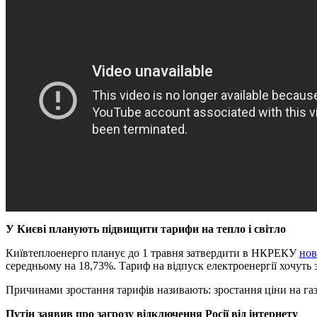
У Києві планують підвищити тарифи на тепло і світло
Київтеплоенерго планує до 1 травня затвердити в НКРЕКУ
нов
середньому на 18,73%. Тариф на відпуск електроенергії хочуть 
Причинами зростання тарифів називають: зростання ціни на газ
Путін заявив про загрозу відключення Росії від інтернету