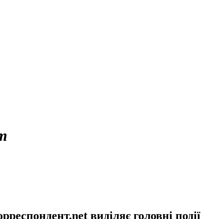
т
еспондент.net виділяє головні події