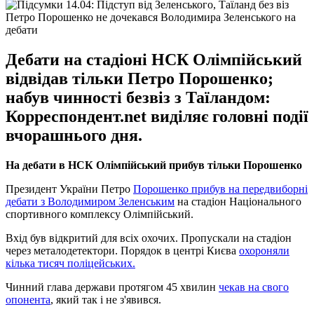
Петро Порошенко не дочекався Володимира Зеленського на
дебати
Дебати на стадіоні НСК Олімпійський
відвідав тільки Петро Порошенко;
набув чинності безвіз з Таїландом:
Корреспондент.net виділяє головні події
вчорашнього дня.
На дебати в НСК Олімпійський прибув тільки Порошенко
Президент України Петро
Порошенко прибув на передвиборні
дебати з Володимиром Зеленським
на стадіон Національного
спортивного комплексу Олімпійський.
Вхід був відкритий для всіх охочих. Пропускали на стадіон
через металодетектори. Порядок в центрі Києва
охороняли
кілька тисяч поліцейських.
Чинний глава держави протягом 45 хвилин
чекав на свого
опонента
, який так і не з'явився.