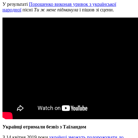
У результаті
Порошенко виконав уривок з української
народної
пісні
Ти ж мене підманула
і пішов зі сцени.
Українці отримали безвіз з Таїландом
З 14 квітня 2019 роки
українці зможуть подорожувати до