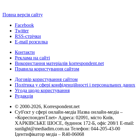
Повна версія сайту
Facebook
Twitter
RSS-стрічки
E-mail розсилка
Контакти
Реклама на сайті
Використання матеріалів korrespondent.net
Правила користування сайтом
Договір користування сайтом
Політика у сфері конфіденційності і персональних даних
Угода щодо користування
Редакція
© 2000-2026, Korrespondent.net
Суб'єкт у сфері онлайн-медіа Назва онлайн-медіа –
«КореспонденТ.net» Адреса: 02091, місто Київ,
ХАРКІВСЬКЕ ШОСЕ, будинок 172-Б, офіс 208/1 E-mail:
sunlight@mediadim.com.ua
Телефон: 044-205-43-00
Ідентифікатор медіа – R40-06068