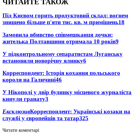
ЧИТАЙТЕ ТАКОЖ
Під Києвом горить продуктовий склад: вогнем
знищено більше п'яти тис. кв. м приміщень
18
Замовила вбивство співмешканця дочки:
жителька Полтавщини отримала 10 років
9
У підконтрольному сепаратистам Луганську
встановили новорічну ялинку
6
Корреспондент: Історія кохання польського
короля на Галичині
4
6
У Нікополі у двір будинку місцевого журналіста
кинули гранату
3
Ексклюзив
Корреспондент: Українські козаки на
службі у європейців та татар
3
25
Читати коментарі