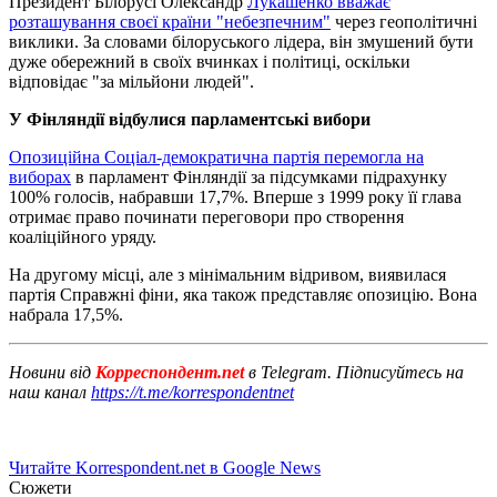
Президент Білорусі Олександр
Лукашенко вважає
розташування своєї країни "небезпечним"
через геополітичні
виклики. За словами білоруського лідера, він змушений бути
дуже обережний в своїх вчинках і політиці, оскільки
відповідає "за мільйони людей".
У Фінляндії відбулися парламентські вибори
Опозиційна Соціал-демократична партія перемогла на
виборах
в парламент Фінляндії за підсумками підрахунку
100% голосів, набравши 17,7%. Вперше з 1999 року її глава
отримає право починати переговори про створення
коаліційного уряду.
На другому місці, але з мінімальним відривом, виявилася
партія Справжні фіни, яка також представляє опозицію. Вона
набрала 17,5%.
Новини від
Корреспондент.net
в Telegram. Підписуйтесь на
наш канал
https://t.me/korrespondentnet
Читайте Korrespondent.net в Google News
Сюжети