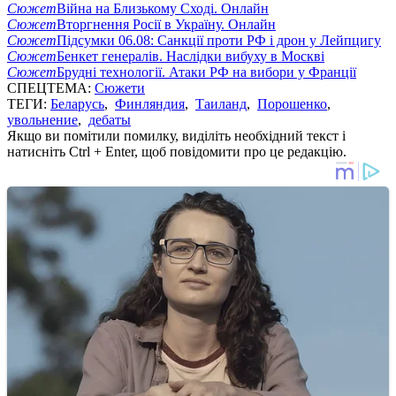
Сюжет
Війна на Близькому Сході. Онлайн
Сюжет
Вторгнення Росії в Україну. Онлайн
Сюжет
Підсумки 06.08: Санкції проти РФ і дрон у Лейпцигу
Сюжет
Бенкет генералів. Наслідки вибуху в Москві
Сюжет
Брудні технології. Атаки РФ на вибори у Франції
СПЕЦТЕМА:
Сюжети
ТЕГИ:
Беларусь
,
Финляндия
,
Таиланд
,
Порошенко
,
увольнение
,
дебаты
Якщо ви помітили помилку, виділіть необхідний текст і
натисніть Ctrl + Enter, щоб повідомити про це редакцію.