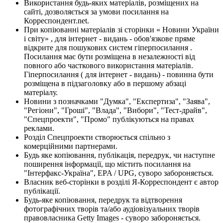
Використання будь-яких матеріалів, розміщених на
сайті, дозволяється за умови посилання на
Корреспондент.net.
При копіюванні матеріалів зі сторінки « Новини України
і світу» , для інтернет - видань - обов'язкове пряме
відкрите для пошукових систем гіперпосилання .
Посилання має бути розміщена в незалежності від
повного або часткового використання матеріалів.
Гіперпосилання ( для інтернет - видань) - повинна бути
розміщена в підзаголовку або в першому абзаці
матеріалу.
Новини з позначками "Думка", "Експертиза", "Заява",
"Регіони", "Гроші", "Влада", "Вибори", "Тест-драйв",
"Спецпроекти", "Промо" публікуються на правах
реклами.
Розділ Спецпроекти створюється спільно з
комерційними партнерами.
Будь яке копіювання, публікація, передрук, чи наступне
поширення інформації, що містить посилання на
"Інтерфакс-Україна", EPA / UPG, суворо забороняється.
Власник веб-сторінки в розділі Я-Корреспондент є автор
публікації.
Будь-яке копіювання, передрук та відтворення
фотографічних творів та/або аудіовізуальних творів
правовласника Getty Images - суворо забороняється.