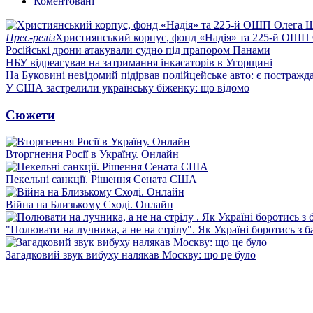
Коментовані
Прес-реліз
Християнський корпус, фонд «Надія» та 225-й ОШП 
Російські дрони атакували судно під прапором Панами
НБУ відреагував на затримання інкасаторів в Угорщині
На Буковині невідомий підірвав полійцейське авто: є постражда
У США застрелили українську біженку: що відомо
Сюжети
Вторгнення Росії в Україну. Онлайн
Пекельні санкції. Рішення Сената США
Війна на Близькому Сході. Онлайн
"Полювати на лучника, а не на стрілу". Як Україні боротись з 
Загадковий звук вибуху налякав Москву: що це було