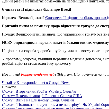
Даний рівень не вимагає обмежень на переміщення вантажів, то
Єлизавета ІІ підписала білль про Brexit
Королева Великобританії
Єлизавета II підписала білль про вихі
Британія визнала помилку щодо віднесення тризуба до екст
Поліція Великобританії визнала, що український тризуб був в
НСЗУ оприлюднила перелік пакетів безкоштовних медпослу
Національна служба здоров'я опублікувала на своєму сайті пере
У програму, зокрема, увійшли первинна медична допомога, екс
реабілітацію та стоматологічну допомогу.
Новини від
Корреспондент.net
в Telegram. Підписуйтесь на на
Читайте Korrespondent.net в Google News
Сюжети
Сюжет
Вторгнення Росії в Україну. Онлайн
Сюжет
Пекельні санкції. Рішення Сената США
Сюжет
Війна на Близькому Сході. Онлайн
Сюжет
"Полювати на лучника, а не на стрілу". Як Україні бор
Сюжет
Загадковий звук вибуху налякав Москву: що це було