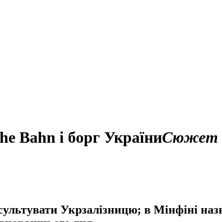
che Bahn і борг України
Сюжет
сультувати Укрзалізницю; в Мінфіні назв