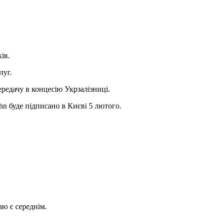
ів.
луг.
ередачу в концесію Укрзалізниці.
hn буде підписано в Києві 5 лютого.
ю є середнім.