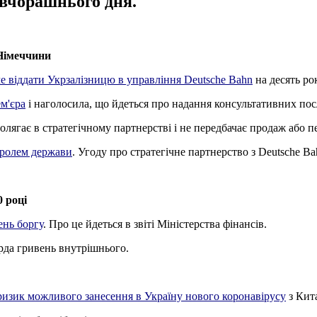
ї вчорашнього дня.
 Німеччини
е віддати Укрзалізницю в управління Deutsche Bahn
на десять рок
ем'єра
і наголосила, що йдеться про надання консультативних пос
олягає в стратегічному партнерстві і не передбачає продаж або п
тролем держави
. Угоду про стратегічне партнерство з Deutsche Ba
0 році
ень боргу
. Про це йдеться в звіті Міністерства фінансів.
ярда гривень внутрішнього.
ризик можливого занесення в Україну нового коронавірусу
з Кита