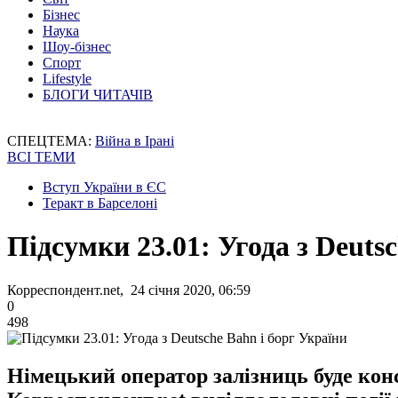
Бізнес
Наука
Шоу-бізнес
Спорт
Lifestyle
БЛОГИ ЧИТАЧІВ
СПЕЦТЕМА:
Війна в Ірані
ВСІ ТЕМИ
Вступ України в ЄС
Теракт в Барселоні
Підсумки 23.01: Угода з Deuts
Корреспондент.net, 24 січня 2020, 06:59
0
498
Німецький оператор залізниць буде кон