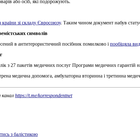
варів або осіб, які подорожують.
д країни зі складу Євросоюзу
. Таким чином документ набув статус
ремістських символів
несений в антитерористичний посібник помилково і
пообіцяла ви
г
лік з 27 пакетів медичних послуг Програми медичних гарантій на
трена медична допомога, амбулаторна вторинна і третинна меди
ш канал
https://t.me/korrespondentnet
отись з балістикою