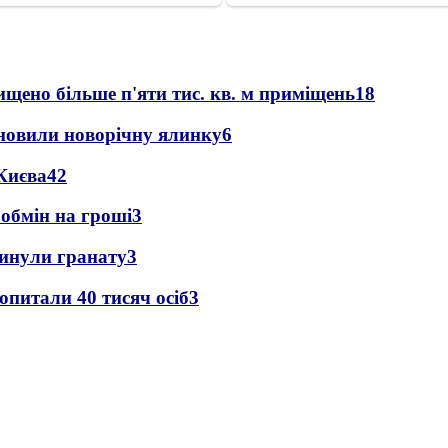
щено більше п'яти тис. кв. м приміщень
18
новили новорічну ялинку
6
Києва
4
2
 обмін на гроші
3
кинули гранату
3
опитали 40 тисяч осіб
3