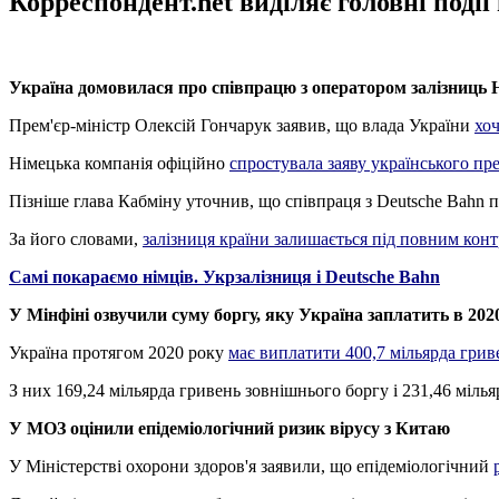
Корреспондент.net виділяє головні поді
Україна домовилася про співпрацю з оператором залізниць
Прем'єр-міністр Олексій Гончарук заявив, що влада України
хоч
Німецька компанія офіційно
спростувала заяву українського пр
Пізніше глава Кабміну уточнив, що співпраця з Deutsche Bahn п
За його словами,
залізниця країни залишається під повним кон
Самі покараємо німців. Укрзалізниця і Deutsche Bahn
У Мінфіні озвучили суму боргу, яку Україна заплатить в 202
Україна протягом 2020 року
має виплатити 400,7 мільярда грив
З них 169,24 мільярда гривень зовнішнього боргу і 231,46 міль
У МОЗ оцінили епідеміологічний ризик вірусу з Китаю
У Міністерстві охорони здоров'я заявили, що епідеміологічний