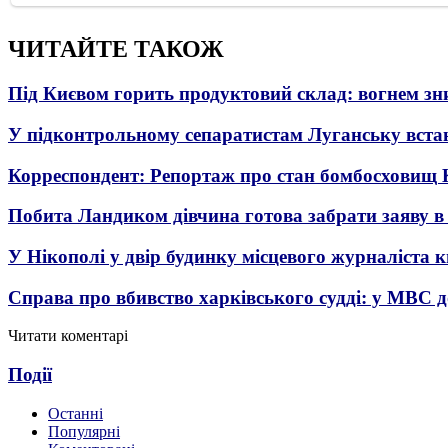
ЧИТАЙТЕ ТАКОЖ
Під Києвом горить продуктовий склад: вогнем зни
У підконтрольному сепаратистам Луганську вста
Корреспондент: Репортаж про стан бомбосховищ 
Побита Ландиком дівчина готова забрати заяву в
У Нікополі у двір будинку місцевого журналіста 
Справа про вбивство харківського судді: у МВС д
Читати коментарі
Події
Останні
Популярні