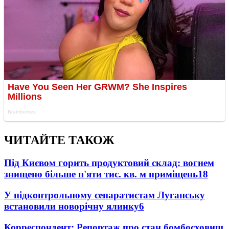
ЧИТАЙТЕ ТАКОЖ
Під Києвом горить продуктовий склад: вогнем
знищено більше п'яти тис. кв. м приміщень
18
У підконтрольному сепаратистам Луганську
встановили новорічну ялинку
6
Корреспондент: Репортаж про стан бомбосховищ