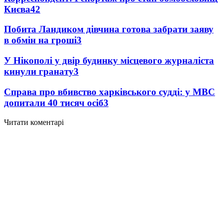
Києва
4
2
Побита Ландиком дівчина готова забрати заяву
в обмін на гроші
3
У Нікополі у двір будинку місцевого журналіста
кинули гранату
3
Справа про вбивство харківського судді: у МВС
допитали 40 тисяч осіб
3
Читати коментарі