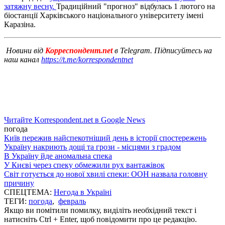
затяжну весну.
Традиційний "прогноз" відбулась 1 лютого на
біостанції Харківського національного університету імені
Каразіна.
Новини від
Корреспондент.net
в Telegram. Підписуйтесь на
наш канал
https://t.me/korrespondentnet
Читайте Korrespondent.net в Google News
погода
Київ пережив найспекотніший день в історії спостережень
Україну накриють дощі та грози - місцями з градом
В Україну йде аномальна спека
У Києві через спеку обмежили рух вантажівок
Світ готується до нової хвилі спеки: ООН назвала головну
причину
СПЕЦТЕМА:
Негода в Україні
ТЕГИ:
погода
,
февраль
Якщо ви помітили помилку, виділіть необхідний текст і
натисніть Ctrl + Enter, щоб повідомити про це редакцію.