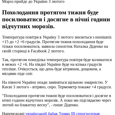
Мороз прийде до України 3 лютого
Похолодання протягом тижня буде
посилюватися і досягне в нічні години
відчутних морозів.
Температура повітря в Україну 3 лютого знизиться з нинішніх
+15 до +2 +6 градусів. Протягом тижня похолодання буде
тільки посилюватися, заявила синоптик Наталка Діденко на
своїй сторінці в Facabook 2 лютого.
Так, протягом понеділка температура повітря буде коливатися
в межах +2 +6. На півдні України буде на кілька градусів
тепліше. Очікується, що день буде вітряним, дощовим, а
місцями піде сніг.
На півночі України опади заміняться щільною хмарністю. У
Києві 3 лютого - вітряно, сиро. Термометр покаже +4 градуси.
"Похолодання протягом тижня буде посилюватися і досягне в
нічні години відчутних морозів. А поки ми підглядаємо через
лютий на блакитну весну", - пише Діденко.
Напередодні
український бабак Тимко III спрогнозував