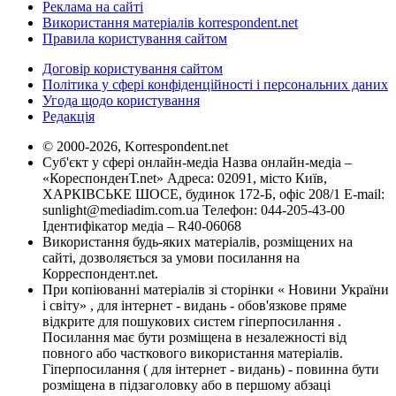
Реклама на сайті
Використання матеріалів korrespondent.net
Правила користування сайтом
Договір користування сайтом
Політика у сфері конфіденційності і персональних даних
Угода щодо користування
Редакція
© 2000-2026, Korrespondent.net
Суб'єкт у сфері онлайн-медіа Назва онлайн-медіа –
«КореспонденТ.net» Адреса: 02091, місто Київ,
ХАРКІВСЬКЕ ШОСЕ, будинок 172-Б, офіс 208/1 E-mail:
sunlight@mediadim.com.ua
Телефон: 044-205-43-00
Ідентифікатор медіа – R40-06068
Використання будь-яких матеріалів, розміщених на
сайті, дозволяється за умови посилання на
Корреспондент.net.
При копіюванні матеріалів зі сторінки « Новини України
і світу» , для інтернет - видань - обов'язкове пряме
відкрите для пошукових систем гіперпосилання .
Посилання має бути розміщена в незалежності від
повного або часткового використання матеріалів.
Гіперпосилання ( для інтернет - видань) - повинна бути
розміщена в підзаголовку або в першому абзаці