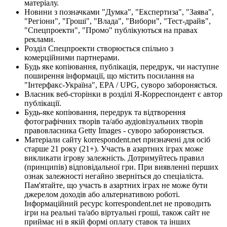
матеріалу.
Новини з позначками "Думка", "Експертиза", "Заява",
"Регіони", "Гроші", "Влада", "Вибори", "Тест-драйв",
"Спецпроекти", "Промо" публікуються на правах
реклами.
Розділ Спецпроекти створюється спільно з
комерційними партнерами.
Будь яке копіювання, публікація, передрук, чи наступне
поширення інформації, що містить посилання на
"Інтерфакс-Україна", EPA / UPG, суворо забороняється.
Власник веб-сторінки в розділі Я-Корреспондент є автор
публікації.
Будь-яке копіювання, передрук та відтворення
фотографічних творів та/або аудіовізуальних творів
правовласника Getty Images - суворо забороняється.
Матеріали сайту korrespondent.net призначені для осіб
старше 21 року (21+). Участь в азартних іграх може
викликати ігрову залежність. Дотримуйтесь правил
(принципів) відповідальної гри. При виявленні перших
ознак залежності негайно зверніться до спеціаліста.
Пам'ятайте, що участь в азартних іграх не може бути
джерелом доходів або альтернативою роботі.
Інформаційний ресурс korrespondent.net не проводить
ігри на реальні та/або віртуальні гроші, також сайт не
приймає ні в якій формі оплату ставок та інших