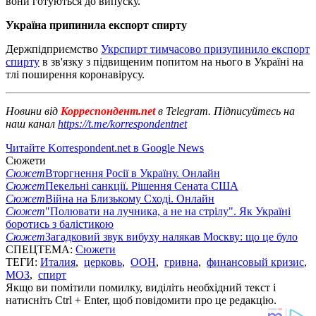
вони готуються до випуску.
Україна припинила експорт спирту
Держпідприємство
Укрспирт тимчасово призупинило експорт
спирту
в зв'язку з підвищеним попитом на нього в Україні на
тлі поширення коронавірусу.
Новини від
Корреспондент.net
в Telegram. Підписуйтесь на
наш канал
https://t.me/korrespondentnet
Читайте Korrespondent.net в Google News
Сюжети
Сюжет
Вторгнення Росії в Україну. Онлайн
Сюжет
Пекельні санкції. Рішення Сената США
Сюжет
Війна на Близькому Сході. Онлайн
Сюжет
"Полювати на лучника, а не на стрілу". Як Україні
боротись з балістикою
Сюжет
Загадковий звук вибуху налякав Москву: що це було
СПЕЦТЕМА:
Сюжети
ТЕГИ:
Италия
,
церковь
,
ООН
,
гривна
,
финансовый кризис
,
МОЗ
,
спирт
Якщо ви помітили помилку, виділіть необхідний текст і
натисніть Ctrl + Enter, щоб повідомити про це редакцію.