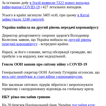
За останню добу
в Італії виявили 5322 нових випадки
інфікування COVID-19
і 427 летальних випадків.
Усього в країні загинули 3405 осіб, при цьому
в Китаї
зафіксували 3248 смертей
.
Україна вийшла на другий рівень передачі коронавірусу
Директор департаменту охорони здоров'я Володимир
Колесник заявив, що Україна вийшла на
другий рівень
передачі коронавірусу
- всередині країни.
Наразі, за його словами, метод обсервації громадян, які
прибули з-за кордону, вже недоцільний.
Генсек ООН заявив про світову війну з COVID-19
Генеральний секретар ООН Антоніу Гутерріш оголосив, що
весь світ перебуває в стані війни з коронавірусом.
Він закликав світових лідерів зібратися і запропонувати
термінову і скоординовану відповідь на глобальну кризу.
НБУ різко послабив гривню
На 20 березня Національний банк України
послабив курс