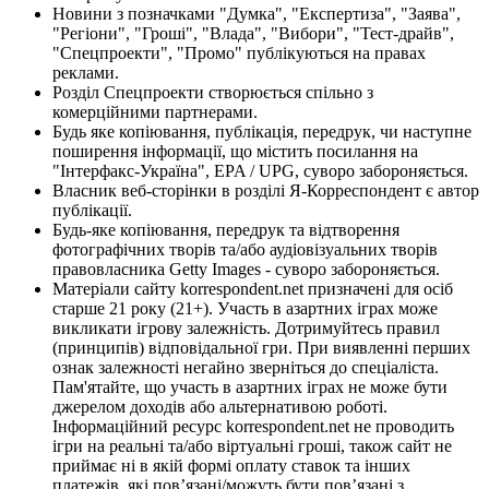
Новини з позначками "Думка", "Експертиза", "Заява",
"Регіони", "Гроші", "Влада", "Вибори", "Тест-драйв",
"Спецпроекти", "Промо" публікуються на правах
реклами.
Розділ Спецпроекти створюється спільно з
комерційними партнерами.
Будь яке копіювання, публікація, передрук, чи наступне
поширення інформації, що містить посилання на
"Інтерфакс-Україна", EPA / UPG, суворо забороняється.
Власник веб-сторінки в розділі Я-Корреспондент є автор
публікації.
Будь-яке копіювання, передрук та відтворення
фотографічних творів та/або аудіовізуальних творів
правовласника Getty Images - суворо забороняється.
Матеріали сайту korrespondent.net призначені для осіб
старше 21 року (21+). Участь в азартних іграх може
викликати ігрову залежність. Дотримуйтесь правил
(принципів) відповідальної гри. При виявленні перших
ознак залежності негайно зверніться до спеціаліста.
Пам'ятайте, що участь в азартних іграх не може бути
джерелом доходів або альтернативою роботі.
Інформаційний ресурс korrespondent.net не проводить
ігри на реальні та/або віртуальні гроші, також сайт не
приймає ні в якій формі оплату ставок та інших
платежів, які пов’язані/можуть бути пов’язані з