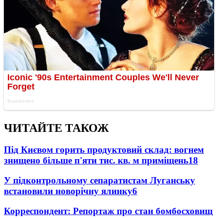
ЧИТАЙТЕ ТАКОЖ
Під Києвом горить продуктовий склад: вогнем
знищено більше п'яти тис. кв. м приміщень
18
У підконтрольному сепаратистам Луганську
встановили новорічну ялинку
6
Корреспондент: Репортаж про стан бомбосховищ