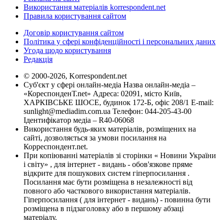
Використання матеріалів korrespondent.net
Правила користування сайтом
Договір користування сайтом
Політика у сфері конфіденційності і персональних даних
Угода щодо користування
Редакція
© 2000-2026, Korrespondent.net
Суб'єкт у сфері онлайн-медіа Назва онлайн-медіа –
«КореспонденТ.net» Адреса: 02091, місто Київ,
ХАРКІВСЬКЕ ШОСЕ, будинок 172-Б, офіс 208/1 E-mail:
sunlight@mediadim.com.ua
Телефон: 044-205-43-00
Ідентифікатор медіа – R40-06068
Використання будь-яких матеріалів, розміщених на
сайті, дозволяється за умови посилання на
Корреспондент.net.
При копіюванні матеріалів зі сторінки « Новини України
і світу» , для інтернет - видань - обов'язкове пряме
відкрите для пошукових систем гіперпосилання .
Посилання має бути розміщена в незалежності від
повного або часткового використання матеріалів.
Гіперпосилання ( для інтернет - видань) - повинна бути
розміщена в підзаголовку або в першому абзаці
матеріалу.