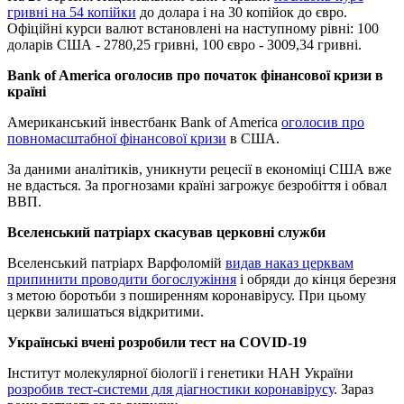
гривні на 54 копійки
до долара і на 30 копійок до євро.
Офіційні курси валют встановлені на наступному рівні: 100
доларів США - 2780,25 гривні, 100 євро - 3009,34 гривні.
Bank of America оголосив про початок фінансової кризи в
країні
Американський інвестбанк Bank of America
оголосив про
повномасштабної фінансової кризи
в США.
За даними аналітиків, уникнути рецесії в економіці США вже
не вдасться. За прогнозами країні загрожує безробіття і обвал
ВВП.
Вселенський патріарх скасував церковні служби
Вселенський патріарх Варфоломій
видав наказ церквам
припинити проводити богослужіння
і обряди до кінця березня
з метою боротьби з поширенням коронавірусу. При цьому
церкви залишаться відкритими.
Українські вчені розробили тест на COVID-19
Інститут молекулярної біології і генетики НАН України
розробив тест-системи для діагностики коронавірусу
. Зараз