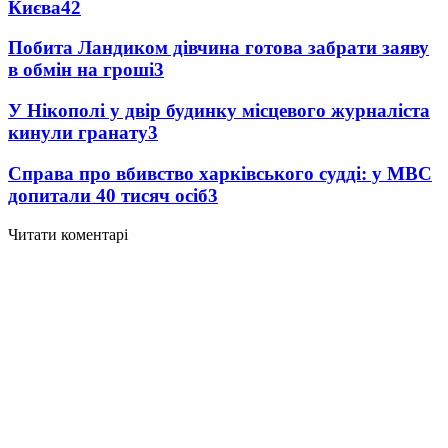
Києва
4
2
Побита Ландиком дівчина готова забрати заяву
в обмін на гроші
3
У Нікополі у двір будинку місцевого журналіста
кинули гранату
3
Справа про вбивство харківського судді: у МВС
допитали 40 тисяч осіб
3
Читати коментарі