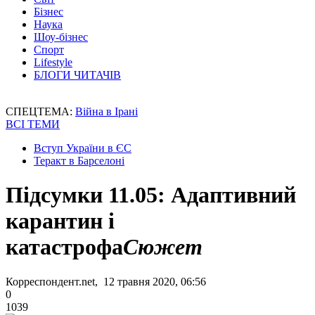
Бізнес
Наука
Шоу-бізнес
Спорт
Lifestyle
БЛОГИ ЧИТАЧІВ
СПЕЦТЕМА:
Війна в Ірані
ВСІ ТЕМИ
Вступ України в ЄС
Теракт в Барселоні
Підсумки 11.05: Адаптивний
карантин і
катастрофа
Сюжет
Корреспондент.net, 12 травня 2020, 06:56
0
1039