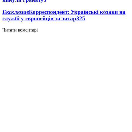
Ексклюзив
Корреспондент: Українські козаки на
службі у європейців та татар
3
25
Читати коментарі