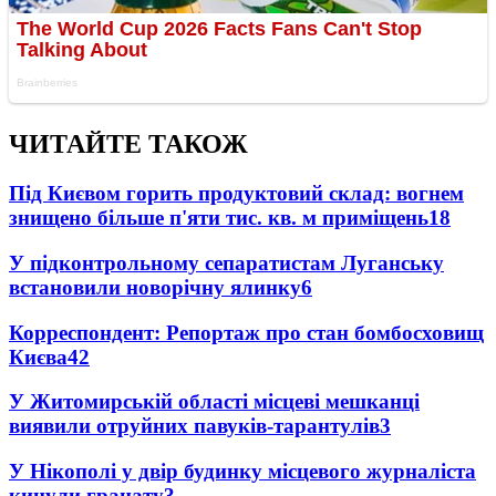
ЧИТАЙТЕ ТАКОЖ
Під Києвом горить продуктовий склад: вогнем
знищено більше п'яти тис. кв. м приміщень
18
У підконтрольному сепаратистам Луганську
встановили новорічну ялинку
6
Корреспондент: Репортаж про стан бомбосховищ
Києва
4
2
У Житомирській області місцеві мешканці
виявили отруйних павуків-тарантулів
3
У Нікополі у двір будинку місцевого журналіста
кинули гранату
3