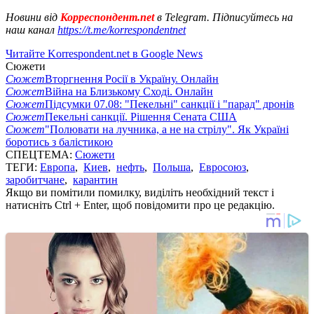
Новини від
Корреспондент.net
в Telegram. Підписуйтесь на
наш канал
https://t.me/korrespondentnet
Читайте Korrespondent.net в Google News
Сюжети
Сюжет
Вторгнення Росії в Україну. Онлайн
Сюжет
Війна на Близькому Сході. Онлайн
Сюжет
Підсумки 07.08: "Пекельні" санкції і "парад" дронів
Сюжет
Пекельні санкції. Рішення Сената США
Сюжет
"Полювати на лучника, а не на стрілу". Як Україні
боротись з балістикою
СПЕЦТЕМА:
Сюжети
ТЕГИ:
Европа
,
Киев
,
нефть
,
Польша
,
Евросоюз
,
заробитчане
,
карантин
Якщо ви помітили помилку, виділіть необхідний текст і
натисніть Ctrl + Enter, щоб повідомити про це редакцію.