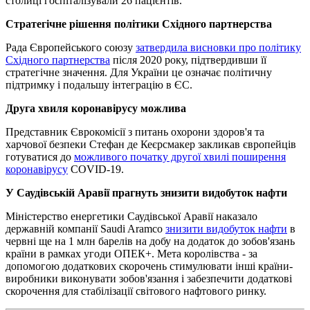
столиці госпіталізували 26 пацієнтів.
Стратегічне рішення політики Східного партнерства
Рада Європейського союзу
затвердила висновки про політику
Східного партнерства
після 2020 року, підтвердивши її
стратегічне значення. Для України це означає політичну
підтримку і подальшу інтеграцію в ЄС.
Друга хвиля коронавірусу можлива
Представник Єврокомісії з питань охорони здоров'я та
харчової безпеки Стефан де Кеєрсмакер закликав європейців
готуватися до
можливого початку другої хвилі поширення
коронавірусу
COVID-19.
У Саудівській Аравії прагнуть знизити видобуток нафти
Міністерство енергетики Саудівської Аравії наказало
державній компанії Saudi Aramco
знизити видобуток нафти
в
червні ще на 1 млн барелів на добу на додаток до зобов'язань
країни в рамках угоди ОПЕК+. Мета королівства - за
допомогою додаткових скорочень стимулювати інші країни-
виробники виконувати зобов'язання і забезпечити додаткові
скорочення для стабілізації світового нафтового ринку.