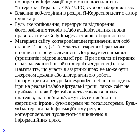
поширення інформації, що містить посилання на
"Інтерфакс-Україна", EPA / UPG, суворо забороняється.
Власник веб-сторінки в розділі Я-Корреспондент є автор
публікації.
Будь-яке копіювання, передрук та відтворення
фотографічних творів та/або аудіовізуальних творів
правовласника Getty Images - суворо забороняється.
Матеріали сайту korrespondent.net призначені для осіб
старше 21 року (21+). Участь в азартних іграх може
викликати ігрову залежність. Дотримуйтесь правил
(принципів) відповідальної гри. При виявленні перших
ознак залежності негайно зверніться до спеціаліста.
Пам'ятайте, що участь в азартних іграх не може бути
джерелом доходів або альтернативою роботі.
Інформаційний ресурс korrespondent.net не проводить
ігри на реальні та/або віртуальні гроші, також сайт не
приймає ні в якій формі оплату ставок та інших
платежів, які пов’язані/можуть бути пов’язані з
азартними іграми, букмекерами чи тоталізаторами. Будь-
які матеріали на інформаційному ресурсі
korrespondent.net публікуються виключно в
інформаційних цілях.
X