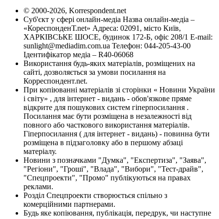
© 2000-2026, Korrespondent.net
Суб'єкт у сфері онлайн-медіа Назва онлайн-медіа –
«КореспонденТ.net» Адреса: 02091, місто Київ,
ХАРКІВСЬКЕ ШОСЕ, будинок 172-Б, офіс 208/1 E-mail:
sunlight@mediadim.com.ua
Телефон: 044-205-43-00
Ідентифікатор медіа – R40-06068
Використання будь-яких матеріалів, розміщених на
сайті, дозволяється за умови посилання на
Корреспондент.net.
При копіюванні матеріалів зі сторінки « Новини України
і світу» , для інтернет - видань - обов'язкове пряме
відкрите для пошукових систем гіперпосилання .
Посилання має бути розміщена в незалежності від
повного або часткового використання матеріалів.
Гіперпосилання ( для інтернет - видань) - повинна бути
розміщена в підзаголовку або в першому абзаці
матеріалу.
Новини з позначками "Думка", "Експертиза", "Заява",
"Регіони", "Гроші", "Влада", "Вибори", "Тест-драйв",
"Спецпроекти", "Промо" публікуються на правах
реклами.
Розділ Спецпроекти створюється спільно з
комерційними партнерами.
Будь яке копіювання, публікація, передрук, чи наступне