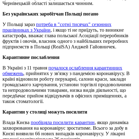
Чернівецькій області залишається чинним.
Без українських заробітчан Польщі погано
У Польщі зараз
потреба в "сотні тисячах" сезонних
працівниках з України
, і якщо ті не приїдуть, то виникне
катастрофа, вважає глава польської Асоціації переробників
фруктів і овочів, власник одного з найбільших переробних
підприємств в Польщі (RealSA) Анджей Гайовничек.
Карантинне послаблення
В Україні з 11 травня
почалося ослаблення карантинних
обмежень
, прийнятих у зв'язку з пандемією коронавірусу. В
країні відновили роботу перукарні, салони краси, заклади
громадського харчування, установи торгівлі продовольчими
та непродовольчими товарами, низка видів діяльності, що
передбачає прийом відвідувачів в офісних приміщеннях, а
також стоматології.
Карантин у столиці можуть посилити
Влада Києва
пообіцяла посилити карантин
, якщо динаміка
захворювання на коронавірус зростатиме. Всього за добу в
Києві виявили 66 нових випадків коронавірусу. У лікарні