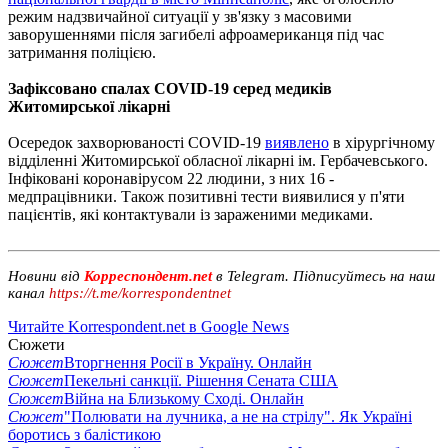
режим надзвичайної ситуації у зв'язку з масовими
заворушеннями після загибелі афроамериканця під час
затримання поліцією.
Зафіксовано спалах COVID-19 серед медиків
Житомирської лікарні
Осередок захворюваності COVID-19
виявлено
в хірургічному
відділенні Житомирської обласної лікарні ім. Гербачевського.
Інфіковані коронавірусом 22 людини, з них 16 -
медпрацівники. Також позитивні тести виявилися у п'яти
пацієнтів, які контактували із зараженими медиками.
Новини від
Корреспондент.net
в Telegram. Підписуйтесь на наш
канал
https://t.me/korrespondentnet
Читайте Korrespondent.net в Google News
Сюжети
Сюжет
Вторгнення Росії в Україну. Онлайн
Сюжет
Пекельні санкції. Рішення Сената США
Сюжет
Війна на Близькому Сході. Онлайн
Сюжет
"Полювати на лучника, а не на стрілу". Як Україні
боротись з балістикою