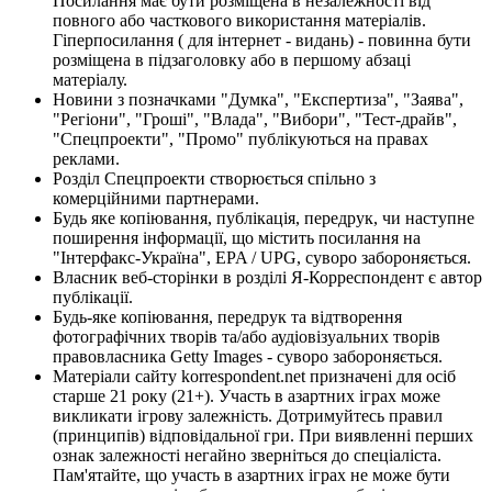
Посилання має бути розміщена в незалежності від
повного або часткового використання матеріалів.
Гіперпосилання ( для інтернет - видань) - повинна бути
розміщена в підзаголовку або в першому абзаці
матеріалу.
Новини з позначками "Думка", "Експертиза", "Заява",
"Регіони", "Гроші", "Влада", "Вибори", "Тест-драйв",
"Спецпроекти", "Промо" публікуються на правах
реклами.
Розділ Спецпроекти створюється спільно з
комерційними партнерами.
Будь яке копіювання, публікація, передрук, чи наступне
поширення інформації, що містить посилання на
"Інтерфакс-Україна", EPA / UPG, суворо забороняється.
Власник веб-сторінки в розділі Я-Корреспондент є автор
публікації.
Будь-яке копіювання, передрук та відтворення
фотографічних творів та/або аудіовізуальних творів
правовласника Getty Images - суворо забороняється.
Матеріали сайту korrespondent.net призначені для осіб
старше 21 року (21+). Участь в азартних іграх може
викликати ігрову залежність. Дотримуйтесь правил
(принципів) відповідальної гри. При виявленні перших
ознак залежності негайно зверніться до спеціаліста.
Пам'ятайте, що участь в азартних іграх не може бути