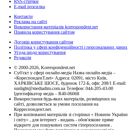
RSS-стрічки
E-mail розсилка
Контакти
Реклама на сайті
Використання матеріалів korrespondent.net
Правила користування сайтом
Договір користування сайтом
Політика у сфері конфіденційності і персональних даних
Угода щодо користування
Редакція
© 2000-2026, Korrespondent.net
Суб'єкт у сфері онлайн-медіа Назва онлайн-медіа –
«КореспонденТ.net» Адреса: 02091, місто Київ,
ХАРКІВСЬКЕ ШОСЕ, будинок 172-Б, офіс 208/1 E-mail:
sunlight@mediadim.com.ua
Телефон: 044-205-43-00
Ідентифікатор медіа – R40-06068
Використання будь-яких матеріалів, розміщених на
сайті, дозволяється за умови посилання на
Корреспондент.net.
При копіюванні матеріалів зі сторінки « Новини України
і світу» , для інтернет - видань - обов'язкове пряме
відкрите для пошукових систем гіперпосилання .