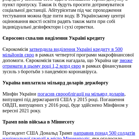
пункт пропуску. Також їх будуть просити дотримуватися
соціальної дистанції. Абітурієнтам під час проходження
тестування можна буде пити воду. В Українському центрі
оцінювання якості освіти радять також мати при собі
індивідуальні дезінфектори і сухі серветки.
Євросоюз схвалив виділення Україні кредиту
Єврокомісія
затвердила виділення Україні кредиту в 500
мільйонів євро
в рамках четвертої програми макрофінансової
допомоги. Єврокомісія також нагадала, що Україна ще
зможе
отримати в цьому році 1,2 млрд євро
в рамках фінансування
зусиль з боротьби з пандемією коронавіруса.
Україна виплатила мільярд доларів держборгу
Мінфін України
погасив єврооблігації на мільярд доларів
,
випущені під держгарантії США у 2015 році. Погашення
ОВДП, випущених у 2016 році, буде здійснено Мінфіном у
вересні 2021 року.
Трамп ввів війська в Міннесоту
Президент США Дональд Трамп
направив понад 500 солдатів
національної гвардії в місто Міннеаполіс
, яке оголосило