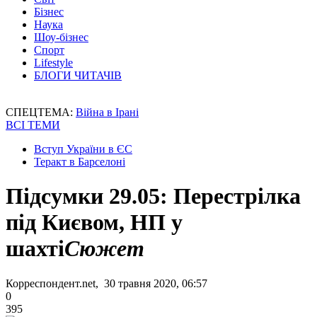
Бізнес
Наука
Шоу-бізнес
Спорт
Lifestyle
БЛОГИ ЧИТАЧІВ
СПЕЦТЕМА:
Війна в Ірані
ВСІ ТЕМИ
Вступ України в ЄС
Теракт в Барселоні
Підсумки 29.05: Перестрілка
під Києвом, НП у
шахті
Сюжет
Корреспондент.net, 30 травня 2020, 06:57
0
395