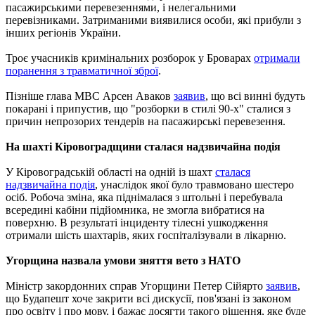
пасажирськими перевезеннями, і нелегальними
перевізниками. Затриманими виявилися особи, які прибули з
інших регіонів України.
Троє учасників кримінальних розборок у Броварах
отримали
поранення з травматичної зброї
.
Пізніше глава МВС Арсен Аваков
заявив
, що всі винні будуть
покарані і припустив, що "розборки в стилі 90-х" сталися з
причин непрозорих тендерів на пасажирські перевезення.
На шахті Кіровоградщини сталася надзвичайна подія
У Кіровоградській області на одній із шахт
сталася
надзвичайна подія
, унаслідок якої було травмовано шестеро
осіб. Робоча зміна, яка піднімалася з штольні і перебувала
всередині кабіни підйомника, не змогла вибратися на
поверхню. В результаті інциденту тілесні ушкодження
отримали шість шахтарів, яких госпіталізували в лікарню.
Угорщина назвала умови зняття вето з НАТО
Міністр закордонних справ Угорщини Петер Сійярто
заявив
,
що Будапешт хоче закрити всі дискусії, пов'язані із законом
про освіту і про мову, і бажає досягти такого рішення, яке буде