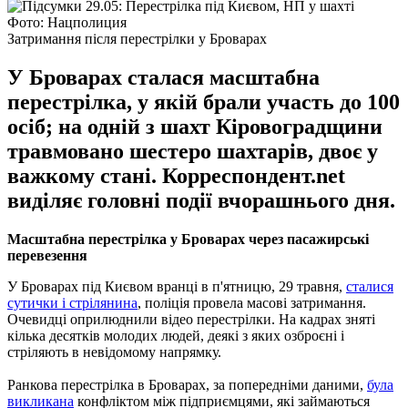
Фото: Нацполиция
Затримання після перестрілки у Броварах
У Броварах сталася масштабна
перестрілка, у якій брали участь до 100
осіб; на одній з шахт Кіровоградщини
травмовано шестеро шахтарів, двоє у
важкому стані. Корреспондент.net
виділяє головні події вчорашнього дня.
Масштабна перестрілка у Броварах через пасажирські
перевезення
У Броварах під Києвом вранці в п'ятницю, 29 травня,
сталися
сутички і стрілянина
, поліція провела масові затримання.
Очевидці оприлюднили відео перестрілки. На кадрах зняті
кілька десятків молодих людей, деякі з яких озброєні і
стріляють в невідомому напрямку.
Ранкова перестрілка в Броварах, за попередніми даними,
була
викликана
конфліктом між підприємцями, які займаються