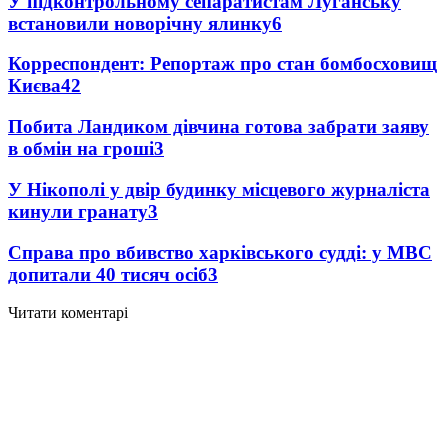
У підконтрольному сепаратистам Луганську
встановили новорічну ялинку
6
Корреспондент: Репортаж про стан бомбосховищ
Києва
4
2
Побита Ландиком дівчина готова забрати заяву
в обмін на гроші
3
У Нікополі у двір будинку місцевого журналіста
кинули гранату
3
Справа про вбивство харківського судді: у МВС
допитали 40 тисяч осіб
3
Читати коментарі