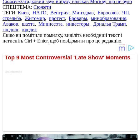
Сюжет
Загадковий звук вибуху налякав Москву: що це було
СПЕЦТЕМА:
Сюжети
ТЕГИ:
Киев
,
НАТО
,
Венгрия
,
Минздрав
,
Евросоюз
,
ЧП
,
стрельба
,
Житомир
,
протест
,
Бровары
,
минобразования
,
Аваков
,
шахта
,
Миннесота
,
инвесторы
,
Дональд Трамп
,
госдолг
,
кредит
Якщо ви помітили помилку, виділіть необхідний текст і
натисніть Ctrl + Enter, щоб повідомити про це редакцію.