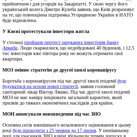
прийнятним і для угорців на Закарпатті. У свою чергу його
український колега Дмитро Кулеба заявив, що Київ розраховує
на те, що повноцінна підтримка Угорщиною України в НАТО
буде відновлена.
У Києві протестували інвестори житла
У столиці
пройшов протест ошуканих інвесторів банку
Аркада
. Люди скаржилися, що недобудовані 40 будинків, і 12,5
тис інвесторів вже півтора року не можуть отримати свої
квартири.
МОЗ змінює стратегію до другої хвилі коронавірусу
Боротьба з коронавірусом під час другої хвилі епідемії
буде
будуватися на основі нової стратегії
, заявив головний
санітарний лікар Віктор Ляшко. Під час другої хвилі епідемії
МОЗ не має наміру ініціювати загальний карантин, який
призвів до тяжких економічних наслідків для країни.
МОН анонсували нововведення під час ЗНО
Основна сесія зовнішнього незалежного оцінювання в цьому
році
буде проходити з 25 червня до 17 липня
. У нинішньому
році для учасників ЗНО вдвічі збільшили термін допуску в