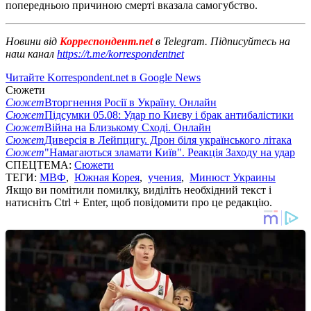
попередньою причиною смерті вказала самогубство.
Новини від
Корреспондент.net
в Telegram. Підписуйтесь на
наш канал
https://t.me/korrespondentnet
Читайте Korrespondent.net в Google News
Сюжети
Сюжет
Вторгнення Росії в Україну. Онлайн
Сюжет
Підсумки 05.08: Удар по Києву і брак антибалістики
Сюжет
Війна на Близькому Сході. Онлайн
Сюжет
Диверсія в Лейпцигу. Дрон біля українського літака
Сюжет
"Намагаються зламати Київ". Реакція Заходу на удар
СПЕЦТЕМА:
Сюжети
ТЕГИ:
МВФ
,
Южная Корея
,
учения
,
Минюст Украины
Якщо ви помітили помилку, виділіть необхідний текст і
натисніть Ctrl + Enter, щоб повідомити про це редакцію.