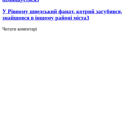
У Рівному шведський фанат, котрий загубився,
знайшовся в іншому районі міста
3
Читати коментарі