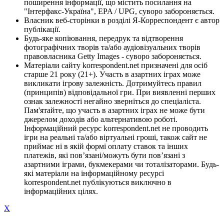
поширення інформації, що містить посилання на
"Інтерфакс-Україна", EPA / UPG, суворо забороняється.
Власник веб-сторінки в розділі Я-Корреспондент є автор
публікації.
Будь-яке копіювання, передрук та відтворення
фотографічних творів та/або аудіовізуальних творів
правовласника Getty Images - суворо забороняється.
Матеріали сайту korrespondent.net призначені для осіб
старше 21 року (21+). Участь в азартних іграх може
викликати ігрову залежність. Дотримуйтесь правил
(принципів) відповідальної гри. При виявленні перших
ознак залежності негайно зверніться до спеціаліста.
Пам'ятайте, що участь в азартних іграх не може бути
джерелом доходів або альтернативою роботі.
Інформаційний ресурс korrespondent.net не проводить
ігри на реальні та/або віртуальні гроші, також сайт не
приймає ні в якій формі оплату ставок та інших
платежів, які пов’язані/можуть бути пов’язані з
азартними іграми, букмекерами чи тоталізаторами. Будь-
які матеріали на інформаційному ресурсі
korrespondent.net публікуються виключно в
інформаційних цілях.
X