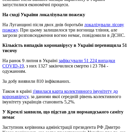
запустилися економічні процеси.
На сході України локалізували пожежу
На Луганщині після двох днів боротьби
локалізували лісову
пожежу
. При цьому залишилося три вогнища тління, але
загрози розповсюдження вогню немає, повідомили в ДСНС.
Кількість випадків коронавірусу в Україні перевищила 51
тисячу
На ранок 9 липня в Україні
зафіксували 51 224 випадки
COVID-19
, з них 1327 закінчилися смертю і 23 784 -
одужанням.
За добу виявили 810 інфікованих.
Також в країні
з'явилася карта колективного імунітету до
коронавірусу
, за даними якої середній рівень колективного
імунітету українців становить 5,2%.
У Кремлі заявили, що підстав для нормандського саміту
немає
Заступник керівника адміністрації президента РФ Дмитро