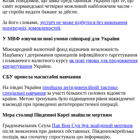
Козак повідомив, що заява представників України про те, що
саміт нормандської четвірки можливий найближчим часом -
це спроби видати бажане за дійсне.
За його словами,
зустріч не може відбутися без виконання
попередніх домовленостей
.
У МВФ озвучили нові умови співпраці для України
Міжнародний валютний фонд відзначив незалежність
Нацбанку і дотримання принципів інфляційного таргетування
і плаваючого валютного курсу
як нові умови для продовження
кредитування
України.
СБУ провела масштабні навчання
На півдні України
пройшли антидиверсійній тактико-
спеціальні навчання
за участі більшості силових відомств
країни. Метою тренувань було підвищення рівня міжвідомчої
взаємодії при проведенні антитерористичної операції.
Мера столиці Південної Кореї знайшли мертвим
Градоначальник Сеула
Пак Вон Сун був знайдений мертвим
після зникнення при дивних обставинах. Південнокорейська
поліція, яка спочатку спростувала цю інформацію,