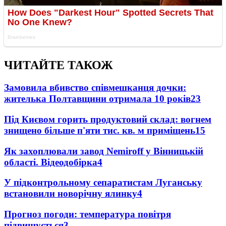
ЧИТАЙТЕ ТАКОЖ
Замовила вбивство співмешканця дочки:
жителька Полтавщини отримала 10 років
23
Під Києвом горить продуктовий склад: вогнем
знищено більше п'яти тис. кв. м приміщень
15
Як захоплювали завод Nemiroff у Вінницькій
області. Відеодобірка
4
У підконтрольному сепаратистам Луганську
встановили новорічну ялинку
4
Прогноз погоди: температура повітря
підвищується
3