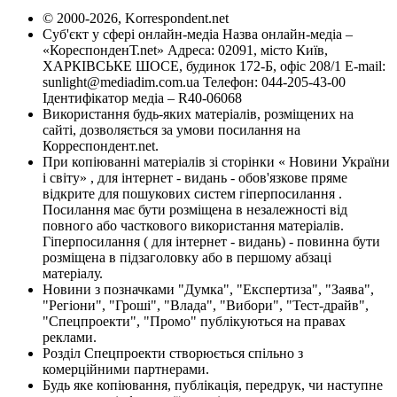
© 2000-2026, Korrespondent.net
Суб'єкт у сфері онлайн-медіа Назва онлайн-медіа –
«КореспонденТ.net» Адреса: 02091, місто Київ,
ХАРКІВСЬКЕ ШОСЕ, будинок 172-Б, офіс 208/1 E-mail:
sunlight@mediadim.com.ua
Телефон: 044-205-43-00
Ідентифікатор медіа – R40-06068
Використання будь-яких матеріалів, розміщених на
сайті, дозволяється за умови посилання на
Корреспондент.net.
При копіюванні матеріалів зі сторінки « Новини України
і світу» , для інтернет - видань - обов'язкове пряме
відкрите для пошукових систем гіперпосилання .
Посилання має бути розміщена в незалежності від
повного або часткового використання матеріалів.
Гіперпосилання ( для інтернет - видань) - повинна бути
розміщена в підзаголовку або в першому абзаці
матеріалу.
Новини з позначками "Думка", "Експертиза", "Заява",
"Регіони", "Гроші", "Влада", "Вибори", "Тест-драйв",
"Спецпроекти", "Промо" публікуються на правах
реклами.
Розділ Спецпроекти створюється спільно з
комерційними партнерами.
Будь яке копіювання, публікація, передрук, чи наступне