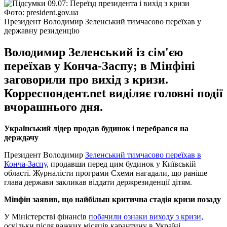
Фото: president.gov.ua
Президент Володимир Зеленський тимчасово переїхав у
державну резиденцію
Володимир Зеленський із сім'єю
переїхав у Конча-Заспу; в Мінфіні
заговорили про вихід з кризи.
Корреспондент.net виділяє головні події
вчорашнього дня.
Український лідер продав будинок і перебрався на
держдачу
Президент Володимир
Зеленський тимчасово переїхав в
Конча-Заспу
, продавши перед цим будинок у Київській
області. Журналісти програми Схеми нагадали, що раніше
глава держави закликав віддати держрезиденції дітям.
Мінфін заявив, що найбільш критична стадія кризи позаду
У Міністерстві фінансів
побачили ознаки виходу з кризи,
оскільки після важких місяців карантину в Україні