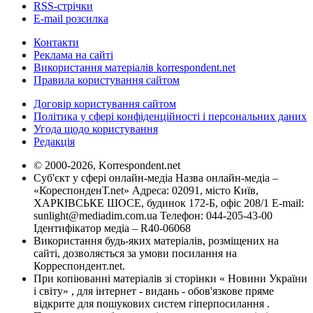
RSS-стрічки
E-mail розсилка
Контакти
Реклама на сайті
Використання матеріалів korrespondent.net
Правила користування сайтом
Договір користування сайтом
Політика у сфері конфіденційності і персональних даних
Угода щодо користування
Редакція
© 2000-2026, Korrespondent.net
Суб'єкт у сфері онлайн-медіа Назва онлайн-медіа –
«КореспонденТ.net» Адреса: 02091, місто Київ,
ХАРКІВСЬКЕ ШОСЕ, будинок 172-Б, офіс 208/1 E-mail:
sunlight@mediadim.com.ua
Телефон: 044-205-43-00
Ідентифікатор медіа – R40-06068
Використання будь-яких матеріалів, розміщених на
сайті, дозволяється за умови посилання на
Корреспондент.net.
При копіюванні матеріалів зі сторінки « Новини України
і світу» , для інтернет - видань - обов'язкове пряме
відкрите для пошукових систем гіперпосилання .