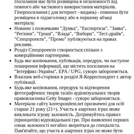
Посилання має бути розміщена в незалежності від
повного або часткового використання матеріалів.
Гіперпосилання ( для інтернет - видань) - повинна бути
розміщена в підзаголовку або в першому абзаці
матеріалу.
Новини з позначками "Думка", "Експертиза", "Заява",
"Регіони", "Гроші", "Влада", "Вибори", "Тест-драйв",
"Спецпроекти", "Промо" публікуються на правах
реклами.
Розділ Спецпроекти створюється спільно з
комерційними партнерами.
Будь яке копіювання, публікація, передрук, чи наступне
поширення інформації, що містить посилання на
"Інтерфакс-Україна", EPA / UPG, суворо забороняється.
Власник веб-сторінки в розділі Я-Корреспондент є автор
публікації.
Будь-яке копіювання, передрук та відтворення
фотографічних творів та/або аудіовізуальних творів
правовласника Getty Images - суворо забороняється.
Матеріали сайту korrespondent.net призначені для осіб
старше 21 року (21+). Участь в азартних іграх може
викликати ігрову залежність. Дотримуйтесь правил
(принципів) відповідальної гри. При виявленні перших
ознак залежності негайно зверніться до спеціаліста.
Пам'ятайте, що участь в азартних іграх не може бути