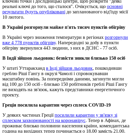
ключові точки і дослідницькі центри, щоб розкрити "деякі
реальні ключі до того, що сталося". Очікується, що
основні
результати будуть опубліковані
до запланованого від'їзду місії
10 лютого.
В Україні розгорнули майже п'ять тисяч пунктів обігріву
В Україні через зниження температури в регіонах
розгорнули
вже 4 778 пунктів обігріву
. Напередодні за добу в пункти
обігріву звернулися 443 людини, з них в ДСНС - 77 осіб.
В Індії зійшов льодовик: безвісти зникли близько 150 осіб
У штаті Уттаракханд
в Інді зійшов льодовик
, пошкодивши
греблю Ріші Гангу в окрузі Чамолі і спровокувавши
масштабну повінь. За попередніми даними, загинути могли
від 100 до 150 осіб - близько 150 робітників греблі Ріші Гангу
не виходять на зв'язок, кажуть представники енергетичного
проекту.
Греція посилила карантин через сплеск COVID-19
У деяких частинах Греції
посилили карантин у зв'язку зі
сплеском захворюваності на коронавірус
. Тепер в Афінах, де
проживає близько половини населення країни, комендантська
година на вихідних тепер починається о 18.00 замість 21.00.