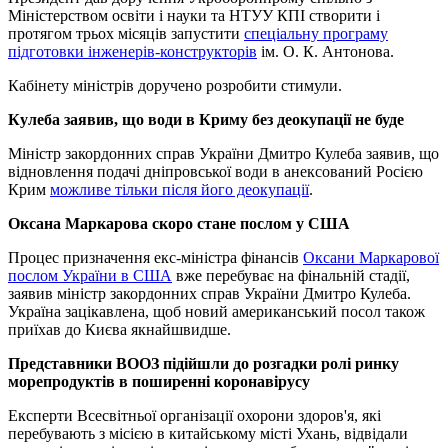
Міністерством освіти і науки та НТУУ КПІ створити і
протягом трьох місяців запустити
спеціальну програму
підготовки інженерів-конструкторів
ім. О. К. Антонова.
Кабінету міністрів доручено розробити стимули.
Кулеба заявив, що води в Криму без деокупації не буде
Міністр закордонних справ України Дмитро Кулеба заявив, що
відновлення подачі дніпровської води в анексований Росією
Крим
можливе тільки після його деокупації
.
Оксана Маркарова скоро стане послом у США
Процес призначення екс-міністра фінансів
Оксани Маркарової
послом України в США
вже перебуває на фінальній стадії,
заявив міністр закордонних справ України Дмитро Кулеба.
Україна зацікавлена, щоб новий американський посол також
приїхав до Києва якнайшвидше.
Представники ВООЗ підійшли до розгадки ролі ринку
морепродуктів в поширенні коронавірусу
Експерти Всесвітньої організації охорони здоров'я, які
перебувають з місією в китайському місті Ухань, відвідали