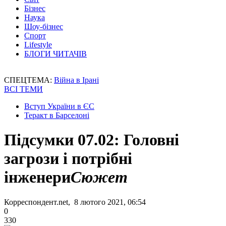
Бізнес
Наука
Шоу-бізнес
Спорт
Lifestyle
БЛОГИ ЧИТАЧІВ
СПЕЦТЕМА:
Війна в Ірані
ВСІ ТЕМИ
Вступ України в ЄС
Теракт в Барселоні
Підсумки 07.02: Головні
загрози і потрібні
інженери
Сюжет
Корреспондент.net, 8 лютого 2021, 06:54
0
330