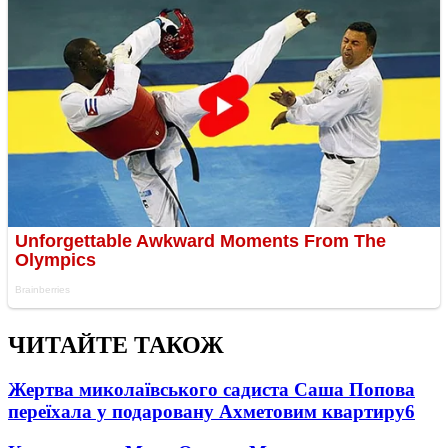
ЧИТАЙТЕ ТАКОЖ
Жертва миколаївського садиста Саша Попова
переїхала у подаровану Ахметовим квартиру
6