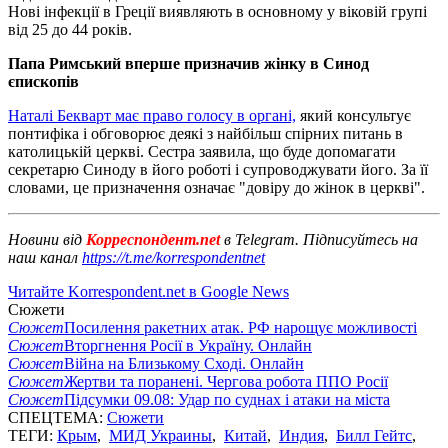
Нові інфекції в Греції виявляють в основному у віковій групі
від 25 до 44 років.
Папа Римський вперше призначив жінку в Синод
єпископів
Наталі Бекварт має право голосу в органі,
який консультує
понтифіка і обговорює деякі з найбільш спірних питань в
католицькій церкві. Сестра заявила, що буде допомагати
секретарю Синоду в його роботі і супроводжувати його. За її
словами, це призначення означає "довіру до жінок в церкві".
Новини від
Корреспондент.net
в Telegram. Підписуйтесь на
наш канал
https://t.me/korrespondentnet
Читайте Korrespondent.net в Google News
Сюжети
Сюжет
Посилення ракетних атак. РФ нарощує можливості
Сюжет
Вторгнення Росії в Україну. Онлайн
Сюжет
Війна на Близькому Сході. Онлайн
Сюжет
Жертви та поранені. Чергова робота ППО Росії
Сюжет
Підсумки 09.08: Удар по суднах і атаки на міста
СПЕЦТЕМА:
Сюжети
ТЕГИ:
Крым
,
МИД Украины
,
Китай
,
Индия
,
Билл Гейтс
,