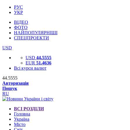
РУС
УКР
ВІДЕО
ФОТО
НАЙПОПУЛЯРНІШІ
СПЕЦПРОЕКТИ
USD
USD
44.5555
EUR
51.4636
Всі курси валют
44.5555
Авторизація
Пошук
RU
ВСІ РОЗДІЛИ
Головна
Україна
Місто
Світ