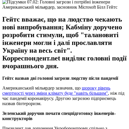
Американський мільярдер, засновник Microsoft Білл Гейтс
Гейтс вважає, що на людство чекають
нові випробування; Кабміну доручено
розробити стимули, щоб "талановиті
інженери могли і далі прославляти
Україну на весь світ".
Корреспондент.net виділяє головні події
вчорашнього дня.
Гейтс назвав дві головні загрози людству після пандемії
Американський мільярдер зазначив, що
щороку рівень
смертності через зміни клімату буде "навіть більшим"
, ніж під
час пандемії коронавірусу. Другою загрозою підприємець
назвав біотероризм.
Зеленський доручив почати спецпідготовку інженерів-
конструкторів
Президент дав доручення Укроборонпрому спільно з