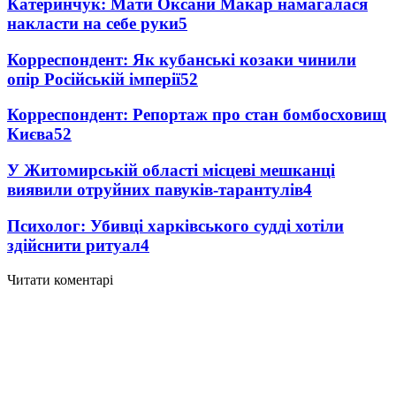
Катеринчук: Мати Оксани Макар намагалася
накласти на себе руки
5
Корреспондент: Як кубанські козаки чинили
опір Російській імперії
5
2
Корреспондент: Репортаж про стан бомбосховищ
Києва
5
2
У Житомирській області місцеві мешканці
виявили отруйних павуків-тарантулів
4
Психолог: Убивці харківського судді хотіли
здійснити ритуал
4
Читати коментарі