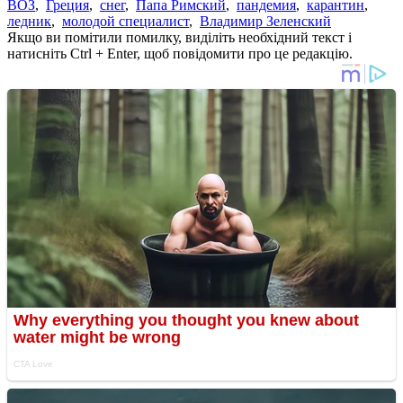
ВОЗ
,
Греция
,
снег
,
Папа Римский
,
пандемия
,
карантин
,
ледник
,
молодой специалист
,
Владимир Зеленский
Якщо ви помітили помилку, виділіть необхідний текст і
натисніть Ctrl + Enter, щоб повідомити про це редакцію.