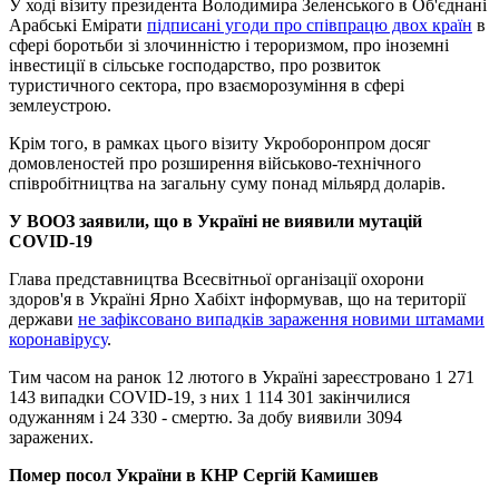
У ході візиту президента Володимира Зеленського в Об'єднані
Арабські Емірати
підписані угоди про співпрацю двох країн
в
сфері боротьби зі злочинністю і тероризмом, про іноземні
інвестиції в сільське господарство, про розвиток
туристичного сектора, про взаєморозуміння в сфері
землеустрою.
Крім того, в рамках цього візиту Укроборонпром досяг
домовленостей про розширення військово-технічного
співробітництва на загальну суму понад мільярд доларів.
У ВООЗ заявили, що в Україні не виявили мутацій
COVID-19
Глава представництва Всесвітньої організації охорони
здоров'я в Україні Ярно Хабіхт інформував, що на території
держави
не зафіксовано випадків зараження новими штамами
коронавірусу
.
Тим часом на ранок 12 лютого в Україні зареєстровано 1 271
143 випадки COVID-19, з них 1 114 301 закінчилися
одужанням і 24 330 - смертю. За добу виявили 3094
заражених.
Помер посол України в КНР Сергій Камишев