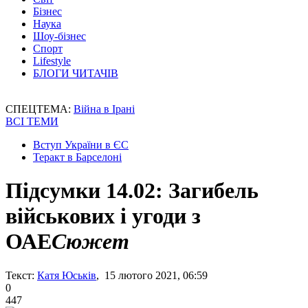
Бізнес
Наука
Шоу-бізнес
Спорт
Lifestyle
БЛОГИ ЧИТАЧІВ
СПЕЦТЕМА:
Війна в Ірані
ВСІ ТЕМИ
Вступ України в ЄС
Теракт в Барселоні
Підсумки 14.02: Загибель
військових і угоди з
ОАЕ
Сюжет
Текст:
Катя Юськів
, 15 лютого 2021, 06:59
0
447