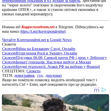
перевищивши показник в 63 долари за барель
. Зростання цін
на "чорне золото" пов'язане зі скороченням його видобутку
країнами ОПЕК+, а також зі станом світової економіки в
умовах пандемії коронавірусу.
Новини від
Корреспондент.net
в Telegram. Підписуйтесь на
наш канал
https://t.me/korrespondentnet
Читайте Korrespondent.net в Google News
Сюжети
Сюжет
Війна на Близькому Сході. Онлайн
Сюжет
Вторгнення Росії в Україну. Онлайн
Сюжет
Підсумки 06.08: Санкції проти РФ і дрон у Лейпцигу
Сюжет
Бенкет генералів. Наслідки вибуху в Москві
Сюжет
Брудні технології. Атаки РФ на вибори у Франції
СПЕЦТЕМА:
Сюжети
ТЕГИ:
демография
,
суд
,
дипломат
Якщо ви помітили помилку, виділіть необхідний текст і
натисніть Ctrl + Enter, щоб повідомити про це редакцію.