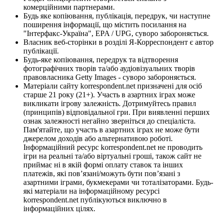
комерційними партнерами.
Будь яке копіювання, публікація, передрук, чи наступне
поширення інформації, що містить посилання на
"Інтерфакс-Україна", EPA / UPG, суворо забороняється.
Власник веб-сторінки в розділі Я-Корреспондент є автор
публікації.
Будь-яке копіювання, передрук та відтворення
фотографічних творів та/або аудіовізуальних творів
правовласника Getty Images - суворо забороняється.
Матеріали сайту korrespondent.net призначені для осіб
старше 21 року (21+). Участь в азартних іграх може
викликати ігрову залежність. Дотримуйтесь правил
(принципів) відповідальної гри. При виявленні перших
ознак залежності негайно зверніться до спеціаліста.
Пам'ятайте, що участь в азартних іграх не може бути
джерелом доходів або альтернативою роботі.
Інформаційний ресурс korrespondent.net не проводить
ігри на реальні та/або віртуальні гроші, також сайт не
приймає ні в якій формі оплату ставок та інших
платежів, які пов’язані/можуть бути пов’язані з
азартними іграми, букмекерами чи тоталізаторами. Будь-
які матеріали на інформаційному ресурсі
korrespondent.net публікуються виключно в
інформаційних цілях.