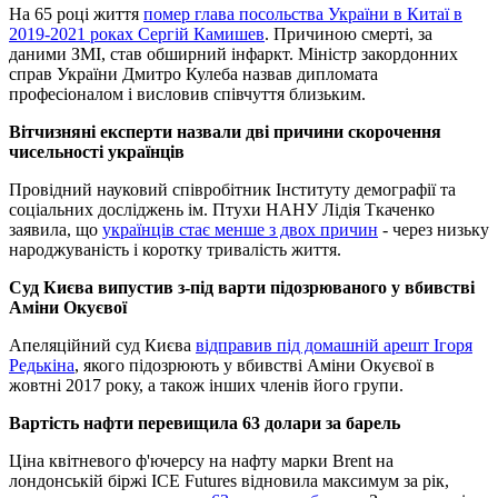
На 65 році життя
помер глава посольства України в Китаї в
2019-2021 роках Сергій Камишев
. Причиною смерті, за
даними ЗМІ, став обширний інфаркт. Міністр закордонних
справ України Дмитро Кулеба назвав дипломата
професіоналом і висловив співчуття близьким.
Вітчизняні експерти назвали дві причини скорочення
чисельності українців
Провідний науковий співробітник Інституту демографії та
соціальних досліджень ім. Птухи НАНУ Лідія Ткаченко
заявила, що
українців стає менше з двох причин
- через низьку
народжуваність і коротку тривалість життя.
Суд Києва випустив з-під варти підозрюваного у вбивстві
Аміни Окуєвої
Апеляційний суд Києва
відправив під домашній арешт Ігоря
Редькіна
, якого підозрюють у вбивстві Аміни Окуєвої в
жовтні 2017 року, а також інших членів його групи.
Вартість нафти перевищила 63 долари за барель
Ціна квітневого ф'ючерсу на нафту марки Brent на
лондонській біржі ICE Futures відновила максимум за рік,