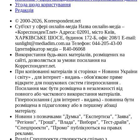
Угода щодо користування
Редакція
© 2000-2026, Korrespondent.net
Суб'єкт у сфері онлайн-медіа Назва онлайн-медіа –
«КореспонденТ.net» Адреса: 02091, місто Київ,
ХАРКІВСЬКЕ ШОСЕ, будинок 172-Б, офіс 208/1 E-mail:
sunlight@mediadim.com.ua
Телефон: 044-205-43-00
Ідентифікатор медіа – R40-06068
Використання будь-яких матеріалів, розміщених на
сайті, дозволяється за умови посилання на
Корреспондент.net.
При копіюванні матеріалів зі сторінки « Новини України
і світу» , для інтернет - видань - обов'язкове пряме
відкрите для пошукових систем гіперпосилання .
Посилання має бути розміщена в незалежності від
повного або часткового використання матеріалів.
Гіперпосилання ( для інтернет - видань) - повинна бути
розміщена в підзаголовку або в першому абзаці
матеріалу.
Новини з позначками "Думка", "Експертиза", "Заява",
"Регіони", "Гроші", "Влада", "Вибори", "Тест-драйв",
"Спецпроекти", "Промо" публікуються на правах
реклами.
Розділ Спецпроекти створюється спільно з