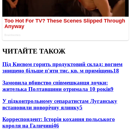
ЧИТАЙТЕ ТАКОЖ
Під Києвом горить продуктовий склад: вогнем
знищено більше п'яти тис. кв. м приміщень
18
Замовила вбивство співмешканця дочки:
жителька Полтавщини отримала 10 років
9
У підконтрольному сепаратистам Луганську
встановили новорічну ялинку
5
Корреспондент: Історія кохання польського
короля на Галичині
4
6