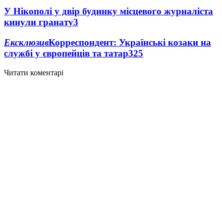
У Нікополі у двір будинку місцевого журналіста
кинули гранату
3
Ексклюзив
Корреспондент: Українські козаки на
службі у європейців та татар
3
25
Читати коментарі