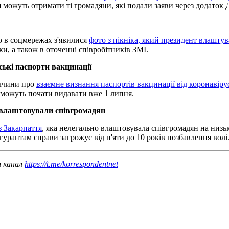
можуть отримати ті громадяни, які подали заяви через додаток Д
о в соцмережах з'явилися
фото з пікніка, який президент влаштув
и, а також в оточенні співробітників ЗМІ.
ькі паспорти вакцинації
еччини про
взаємне визнання паспортів вакцинації від коронавіру
можуть почати видавати вже 1 липня.
цевлаштовували співгромадян
з Закарпаття
, яка нелегально влаштовувала співгромадян на низ
урантам справи загрожує від п'яти до 10 років позбавлення волі
ш канал
https://t.me/korrespondentnet