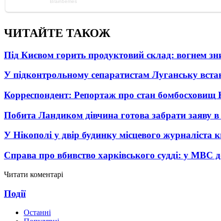
ЧИТАЙТЕ ТАКОЖ
Під Києвом горить продуктовий склад: вогнем зни
У підконтрольному сепаратистам Луганську вста
Корреспондент: Репортаж про стан бомбосховищ 
Побита Ландиком дівчина готова забрати заяву в
У Нікополі у двір будинку місцевого журналіста 
Справа про вбивство харківського судді: у МВС д
Читати коментарі
Події
Останні