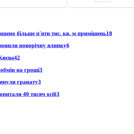
щено більше п'яти тис. кв. м приміщень
18
новили новорічну ялинку
6
Києва
4
2
 обмін на гроші
3
кинули гранату
3
опитали 40 тисяч осіб
3