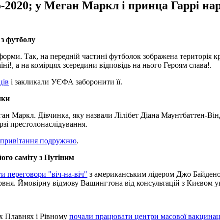
-2020; у Меган Маркл і принца Гаррі нар
 з футболу
орми. Так, на передній частині футболок зображена територія к
ні!, а на комірцях зсередини відповідь на нього Героям слава!.
ців
і закликали УЄФА заборонити її.
чки
 Маркл. Дівчинка, яку назвали Лілібет Діана Маунтбаттен-Віндзор
рзі престолонаслідування.
 привітання подружжю
.
його саміту з Путіним
и переговори "віч-на-віч"
з американським лідером Джо Байденом 
вня. Ймовірну відмову Вашингтона від консультацій з Києвом у
іх Плавнях і Рівному
почали працювати центри масової вакцинаці