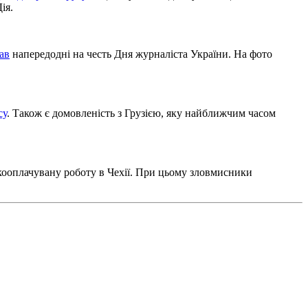
ія.
ав
напередодні на честь Дня журналіста України. На фото
су
. Також є домовленість з Грузією, яку найближчим часом
ькооплачувану роботу в Чехії. При цьому зловмисники
.