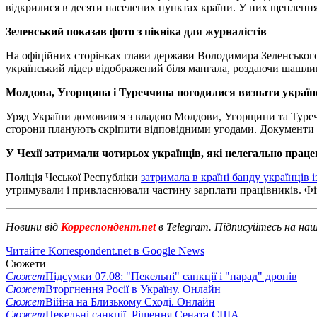
відкрилися в десяти населених пунктах країни. У них щеплення 
Зеленський показав фото з пікніка для журналістів
На офіційних сторінках глави держави Володимира Зеленськог
український лідер відображений біля мангала, роздаючи шашлик
Молдова, Угорщина і Туреччина погодилися визнати українс
Уряд України домовився з владою Молдови, Угорщини та Тур
сторони планують скріпити відповідними угодами. Документи 
У Чехії затримали чотирьох українців, які нелегально пра
Поліція Чеської Республіки
затримала в країні банду українців і
утримували і привласнювали частину зарплати працівників. Фіг
Новини від
Корреспондент.net
в Telegram. Підписуйтесь на на
Читайте Korrespondent.net в Google News
Сюжети
Сюжет
Підсумки 07.08: "Пекельні" санкції і "парад" дронів
Сюжет
Вторгнення Росії в Україну. Онлайн
Сюжет
Війна на Близькому Сході. Онлайн
Сюжет
Пекельні санкції. Рішення Сената США