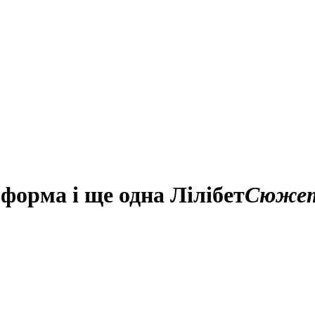
форма і ще одна Лілібет
Сюже