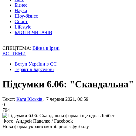
Бізнес
Наука
Шоу-бізнес
Спорт
Lifestyle
БЛОГИ ЧИТАЧІВ
СПЕЦТЕМА:
Війна в Ірані
ВСІ ТЕМИ
Вступ України в ЄС
Теракт в Барселоні
Підсумки 6.06: "Скандальна" 
Текст:
Катя Юськів
, 7 червня 2021, 06:59
0
794
Фото: Андрей Павелко / Facebook
Нова форма української збірної з футболу