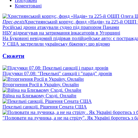
Популярні
Коментовані
Прес-реліз
Християнський корпус, фонд «Надія» та 225-й ОШП 
Російські дрони атакували судно під прапором Панами
НБУ відреагував на затримання інкасаторів в Угорщині
На Буковині невідомий підірвав полійцейське авто: є постражда
У США застрелили українську біженку: що відомо
Сюжети
Підсумки 07.08: "Пекельні" санкції і "парад" дронів
Вторгнення Росії в Україну. Онлайн
Війна на Близькому Сході. Онлайн
Пекельні санкції. Рішення Сената США
"Полювати на лучника, а не на стрілу". Як Україні боротись з 