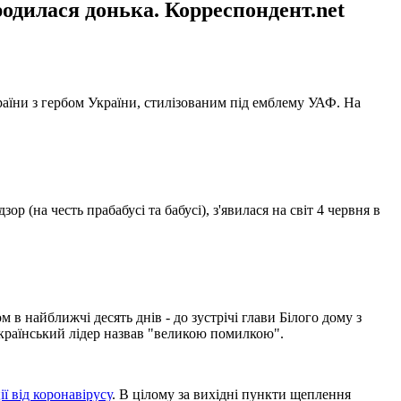
одилася донька. Корреспондент.net
раїни з гербом України, стилізованим під емблему УАФ. На
 (на честь прабабусі та бабусі), з'явилася на світ 4 червня в
в найближчі десять днів - до зустрічі глави Білого дому з
країнський лідер назвав "великою помилкою".
ї від коронавірусу
. В цілому за вихідні пункти щеплення