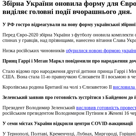
Збірна України оновила форму для Євро
виділяє головні події вчорашнього дня.
У РФ гостро відреагували на нову форму української збірної
Перед Євро-2020 збірна України з футболу оновила комплекти ф
спинах у гравців, над прізвищами, нанесено вітання Слава Украї
Низка російських чиновників
обурилися новою формою україн
Принц Гаррі і Меган Маркл повідомили про народження до
Стало відомо про народження другої дитини принца Гаррі і Меган
США. Вона стала 11-ю правнучкою Єлизавети II і восьмою в че
Королівська родина Британії на чолі з Єлизаветою II
висловила
Зеленський заявив про готовність зустрітися з Байденом до 
Президент Володимир Зеленський
висловив готовність провест
російським президентом Володимиром Путіним в Женеві 16 чер
У семи містах України відкрили центри COVID-вакцинації
У Тернополі, Полтаві, Кременчуці, Лубнах, Миргороді, Горішн