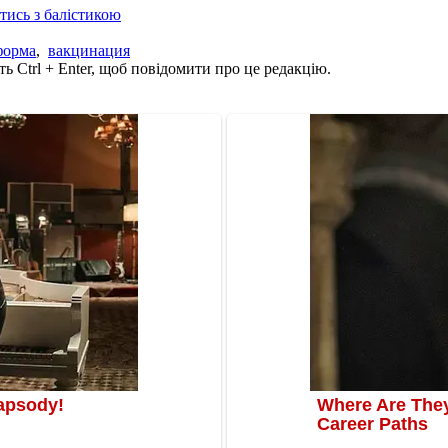
отись з балістикою
форма
,
вакцинация
ь Ctrl + Enter, щоб повідомити про це редакцію.