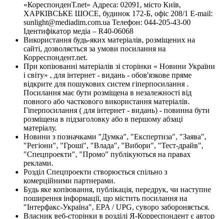
«КореспонденТ.net» Адреса: 02091, місто Київ,
ХАРКІВСЬКЕ ШОСЕ, будинок 172-Б, офіс 208/1 E-mail:
sunlight@mediadim.com.ua
Телефон: 044-205-43-00
Ідентифікатор медіа – R40-06068
Використання будь-яких матеріалів, розміщених на
сайті, дозволяється за умови посилання на
Корреспондент.net.
При копіюванні матеріалів зі сторінки « Новини України
і світу» , для інтернет - видань - обов'язкове пряме
відкрите для пошукових систем гіперпосилання .
Посилання має бути розміщена в незалежності від
повного або часткового використання матеріалів.
Гіперпосилання ( для інтернет - видань) - повинна бути
розміщена в підзаголовку або в першому абзаці
матеріалу.
Новини з позначками "Думка", "Експертиза", "Заява",
"Регіони", "Гроші", "Влада", "Вибори", "Тест-драйв",
"Спецпроекти", "Промо" публікуються на правах
реклами.
Розділ Спецпроекти створюється спільно з
комерційними партнерами.
Будь яке копіювання, публікація, передрук, чи наступне
поширення інформації, що містить посилання на
"Інтерфакс-Україна", EPA / UPG, суворо забороняється.
Власник веб-сторінки в розділі Я-Корреспондент є автор