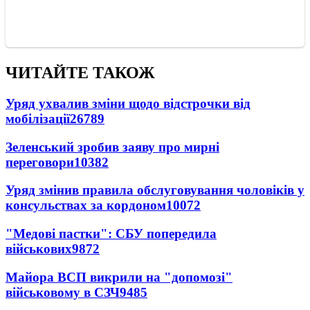
ЧИТАЙТЕ ТАКОЖ
Уряд ухвалив зміни щодо відстрочки від
мобілізації
26789
Зеленський зробив заяву про мирні
переговори
10382
Уряд змінив правила обслуговування чоловіків у
консульствах за кордоном
10072
"Медові пастки": СБУ попередила
військових
9872
Майора ВСП викрили на "допомозі"
військовому в СЗЧ
9485