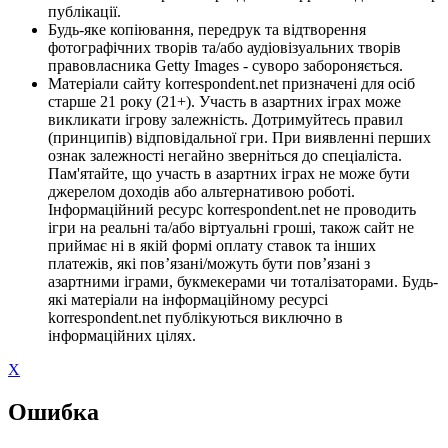
публікації.
Будь-яке копіювання, передрук та відтворення
фотографічних творів та/або аудіовізуальних творів
правовласника Getty Images - суворо забороняється.
Матеріали сайту korrespondent.net призначені для осіб
старше 21 року (21+). Участь в азартних іграх може
викликати ігрову залежність. Дотримуйтесь правил
(принципів) відповідальної гри. При виявленні перших
ознак залежності негайно зверніться до спеціаліста.
Пам'ятайте, що участь в азартних іграх не може бути
джерелом доходів або альтернативою роботі.
Інформаційний ресурс korrespondent.net не проводить
ігри на реальні та/або віртуальні гроші, також сайт не
приймає ні в якій формі оплату ставок та інших
платежів, які пов’язані/можуть бути пов’язані з
азартними іграми, букмекерами чи тоталізаторами. Будь-
які матеріали на інформаційному ресурсі
korrespondent.net публікуються виключно в
інформаційних цілях.
X
Ошибка