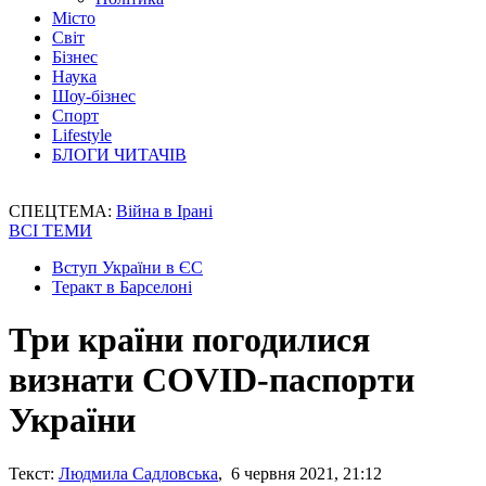
Місто
Світ
Бізнес
Наука
Шоу-бізнес
Спорт
Lifestyle
БЛОГИ ЧИТАЧІВ
СПЕЦТЕМА:
Війна в Ірані
ВСІ ТЕМИ
Вступ України в ЄС
Теракт в Барселоні
Три країни погодилися
визнати COVID-паспорти
України
Текст:
Людмила Садловська
, 6 червня 2021, 21:12