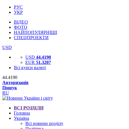
РУС
УКР
ВІДЕО
ФОТО
НАЙПОПУЛЯРНІШІ
СПЕЦПРОЕКТИ
USD
USD
44.4190
EUR
51.3207
Всі курси валют
44.4190
Авторизація
Пошук
RU
ВСІ РОЗДІЛИ
Головна
Україна
Всі новини розділу
Політика