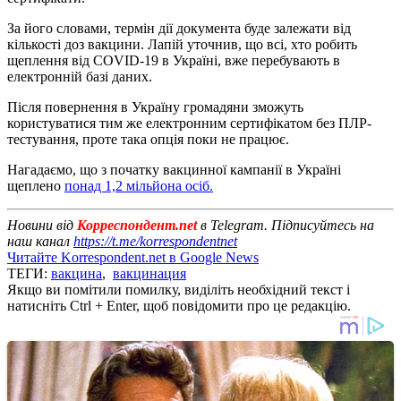
За його словами, термін дії документа буде залежати від
кількості доз вакцини. Лапій уточнив, що всі, хто робить
щеплення від COVID-19 в Україні, вже перебувають в
електронній базі даних.
Після повернення в Україну громадяни зможуть
користуватися тим же електронним сертифікатом без ПЛР-
тестування, проте така опція поки не працює.
Нагадаємо, що з початку вакцинної кампанії в Україні
щеплено
понад 1,2 мільйона осіб.
Новини від
Корреспондент.net
в Telegram. Підписуйтесь на
наш канал
https://t.me/korrespondentnet
Читайте Korrespondent.net в Google News
ТЕГИ:
вакцина
,
вакцинация
Якщо ви помітили помилку, виділіть необхідний текст і
натисніть Ctrl + Enter, щоб повідомити про це редакцію.