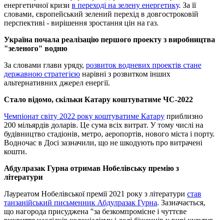
енергетичної кризи
в переході на зелену енергетику
. За її
словами, європейський зелений перехід в довгостроковій
перспективі - вирішення зростання цін на газ.
Україна почала реалізацію першого проекту з виробництва
"зеленого" водню
За словами глави уряду,
розвиток водневих проектів стане
державною стратегією
нарівні з розвитком інших
альтернативних джерел енергії.
Стало відомо, скільки Катару коштуватиме ЧС-2022
Чемпіонат світу 2022 року коштуватиме Катару
приблизно
200 мільярдів доларів. Це сума всіх витрат. У тому числі на
будівництво стадіонів, метро, ​​аеропортів, нового міста і порту.
Водночас в Досі зазначили, що не шкодують про витрачені
кошти.
Абдулразак Гурна отримав Нобелівську премію з
літератури
Лауреатом Нобелівської премії 2021 року з літератури
став
танзанійський письменник Абдулразак Гурна
. Зазначається,
що нагорода присуджена "за безкомпромісне і чуттєве