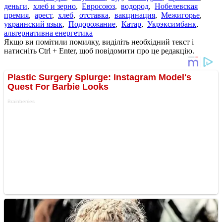
деньги
,
хлеб и зерно
,
Евросоюз
,
водород
,
Нобелевская
премия
,
арест
,
хлеб
,
отставка
,
вакцинация
,
Межигорье
,
украинский язык
,
Подорожание
,
Катар
,
Укрэксимбанк
,
альтернативна енергетика
Якщо ви помітили помилку, виділіть необхідний текст і
натисніть Ctrl + Enter, щоб повідомити про це редакцію.