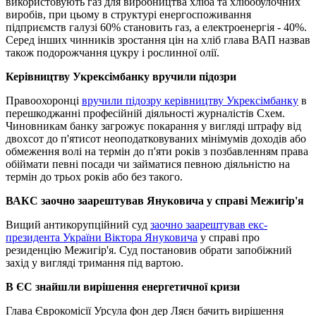
використовують газ для виробництва хліба та хлібобулочних
виробів, при цьому в структурі енергоспоживання
підприємств галузі 60% становить газ, а електроенергія - 40%.
Серед інших чинників зростання цін на хліб глава ВАП назвав
також подорожчання цукру і рослинної олії.
Керівництву Укрексімбанку вручили підозри
Правоохоронці
вручили підозру керівництву Укрексімбанку
в
перешкоджанні професійній діяльності журналістів Схем.
Чиновникам банку загрожує покарання у вигляді штрафу від
двохсот до п'ятисот неоподатковуваних мінімумів доходів або
обмеження волі на термін до п'яти років з позбавленням права
обіймати певні посади чи займатися певною діяльністю на
термін до трьох років або без такого.
ВАКС заочно заарештував Януковича у справі Межигір'я
Вищий антикорупційний суд
заочно заарештував екс-
президента України Віктора Януковича
у справі про
резиденцію Межигір'я. Суд постановив обрати запобіжний
захід у вигляді тримання під вартою.
В ЄС знайшли вирішення енергетичної кризи
Глава Єврокомісії Урсула фон дер Ляєн бачить вирішення