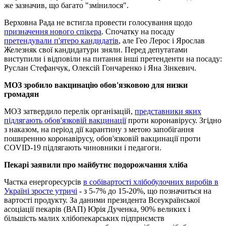
же зазначив, що багато "змінилося".
Верховна Рада не встигла провести голосування щодо
призначення нового спікера
. Спочатку на посаду
претендували п'ятеро кандидатів
, але Гео Лерос і Ярослав
Железняк свої кандидатури зняли. Перед депутатами
виступили і відповіли на питання інші претенденти на посаду:
Руслан Стефанчук, Олексій Гончаренко і Яна Зінкевич.
МОЗ зробило вакцинацію обов'язковою для низки
громадян
МОЗ затвердило перелік організацій,
представники яких
підлягають обов'язковій вакцинації
проти коронавірусу. Згідно
з наказом, на період дії карантину з метою запобігання
поширенню коронавірусу, обов'язковій вакцинації проти
COVID-19 підлягають чиновники і педагоги.
Пекарі заявили про майбутнє подорожчання хліба
Частка енергоресурсів
в собівартості хлібобулочних виробів в
Україні зросте утричі
- з 5-7% до 15-20%, що позначиться на
вартості продукту. За даними президента Всеукраїнської
асоціації пекарів (ВАП) Юрія Дученка, 90% великих і
більшість малих хлібопекарських підприємств