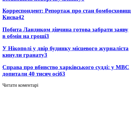
Корреспондент: Репортаж про стан бомбосховищ
Києва
4
2
Побита Ландиком дівчина готова забрати заяву
в обмін на гроші
3
У Нікополі у двір будинку місцевого журналіста
кинули гранату
3
Справа про вбивство харківського судді: у МВС
допитали 40 тисяч осіб
3
Читати коментарі