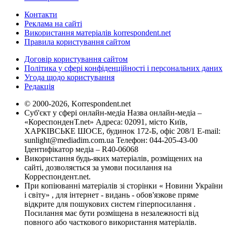
Контакти
Реклама на сайті
Використання матеріалів korrespondent.net
Правила користування сайтом
Договір користування сайтом
Політика у сфері конфіденційності і персональних даних
Угода щодо користування
Редакція
© 2000-2026, Korrespondent.net
Суб'єкт у сфері онлайн-медіа Назва онлайн-медіа –
«КореспонденТ.net» Адреса: 02091, місто Київ,
ХАРКІВСЬКЕ ШОСЕ, будинок 172-Б, офіс 208/1 E-mail:
sunlight@mediadim.com.ua
Телефон: 044-205-43-00
Ідентифікатор медіа – R40-06068
Використання будь-яких матеріалів, розміщених на
сайті, дозволяється за умови посилання на
Корреспондент.net.
При копіюванні матеріалів зі сторінки « Новини України
і світу» , для інтернет - видань - обов'язкове пряме
відкрите для пошукових систем гіперпосилання .
Посилання має бути розміщена в незалежності від
повного або часткового використання матеріалів.