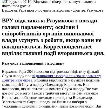
Фото: rada.gov.ua
Верховна Рада проголосувала за відставку Дмитра Разумкова
ВРУ відкликала Разумкова з посади
голови парламенту; освітян і
співробітників органів виконавчої
влади усунуть з роботи, якщо вони не
вакцинуються. Корреспондент.net
виділяє головні події вчорашнього дня.
Разумков відправлений у відставку
Верховна Рада 284 голосами підтримала ініціативу фракції
Слуга народу про
відкликання з посади спікера парламенту
Дмитра Разумкова
. Рішення відкликати Разумкова пояснив
глава партії Слуга народу Олександр Корнієнко. Він
наголосив, що на поточний момент Слуга народу "не має
довіри" до нього. Також з трибуни виступив сам Разумков.
Він нагадав обіцянки команди президента Володимира
Зеленського та Слуги народу, які йшли на вибори з
"хорошими щирими принципами, яким повірили люди. Він