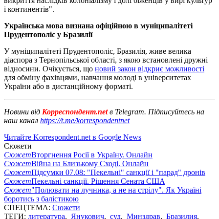
викриття наслідків колоніалізму і долі біженців у вирі культур
і континентів".
Українська мова визнана офіційною в муніципалітеті
Прудентополіс у Бразилії
У муніципалітеті Прудентополіс, Бразилія, живе велика
діаспора з Тернопільської області, з якою встановлені дружні
відносини. Очікується, що
новий закон відкриє можливості
для обміну фахівцями, навчання молоді в університетах
України або в дистанційному форматі.
Новини від
Корреспондент.net
в Telegram. Підписуйтесь на
наш канал
https://t.me/korrespondentnet
Читайте Korrespondent.net в Google News
Сюжети
Сюжет
Вторгнення Росії в Україну. Онлайн
Сюжет
Війна на Близькому Сході. Онлайн
Сюжет
Підсумки 07.08: "Пекельні" санкції і "парад" дронів
Сюжет
Пекельні санкції. Рішення Сената США
Сюжет
"Полювати на лучника, а не на стрілу". Як Україні
боротись з балістикою
СПЕЦТЕМА:
Сюжети
ТЕГИ:
литература
,
Янукович
,
суд
,
Минздрав
,
Бразилия
,