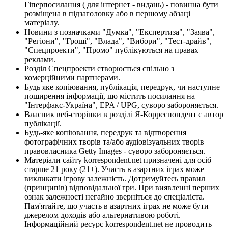
Гіперпосилання ( для інтернет - видань) - повинна бути
розміщена в підзаголовку або в першому абзаці
матеріалу.
Новини з позначками "Думка", "Експертиза", "Заява",
"Регіони", "Гроші", "Влада", "Вибори", "Тест-драйв",
"Спецпроекти", "Промо" публікуються на правах
реклами.
Розділ Спецпроекти створюється спільно з
комерційними партнерами.
Будь яке копіювання, публікація, передрук, чи наступне
поширення інформації, що містить посилання на
"Інтерфакс-Україна", EPA / UPG, суворо забороняється.
Власник веб-сторінки в розділі Я-Корреспондент є автор
публікації.
Будь-яке копіювання, передрук та відтворення
фотографічних творів та/або аудіовізуальних творів
правовласника Getty Images - суворо забороняється.
Матеріали сайту korrespondent.net призначені для осіб
старше 21 року (21+). Участь в азартних іграх може
викликати ігрову залежність. Дотримуйтесь правил
(принципів) відповідальної гри. При виявленні перших
ознак залежності негайно зверніться до спеціаліста.
Пам'ятайте, що участь в азартних іграх не може бути
джерелом доходів або альтернативою роботі.
Інформаційний ресурс korrespondent.net не проводить