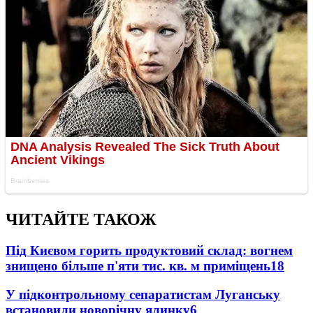
ЧИТАЙТЕ ТАКОЖ
Під Києвом горить продуктовий склад: вогнем
знищено більше п'яти тис. кв. м приміщень
18
У підконтрольному сепаратистам Луганську
встановили новорічну ялинку
6