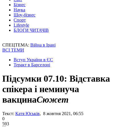
Бізнес
Наука
Шоу-бізнес
Спорт
Lifestyle
БЛОГИ ЧИТАЧІВ
СПЕЦТЕМА:
Війна в Ірані
ВСІ ТЕМИ
Вступ України в ЄС
Теракт в Барселоні
Підсумки 07.10: Відставка
спікера і неминуча
вакцина
Сюжет
Текст:
Катя Юськів
, 8 жовтня 2021, 06:55
0
593