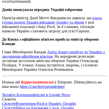
госпіталізований.
Данія анонсувала передачу Україні озброєння
Прем'єр-міністр Данії Метте Фредеріксен заявила, що
влада
готова надати Україні військову техніку та зброю
у разі
військової ескалації з боку Росії. За її словами, ситуація
навколо України становить загрозу для усієї Європи.
До Києва з офіційним візитом прибула міністр оборони
Канади
Глава Міноборони Канади
Аніта Ананд прибула до України з
дводенним офіційним візитом
. На аеродромі делегацію
зустрічав заступник міністра оборони України Олександр
Поліщук. У планах Ананд зустрітися, зокрема, з головою
Міноборони України Олексієм Резніковим.
Новини від
Корреспондент.net
в Telegram. Підписуйтесь на
наш канал
https://t.me/korrespondentnet
Читайте Korrespondent.net в Google News
Сюжети
Сюжет
Вторгнення Росії в Україну. Онлайн
Сюжет
Війна на Близькому Сході. Онлайн