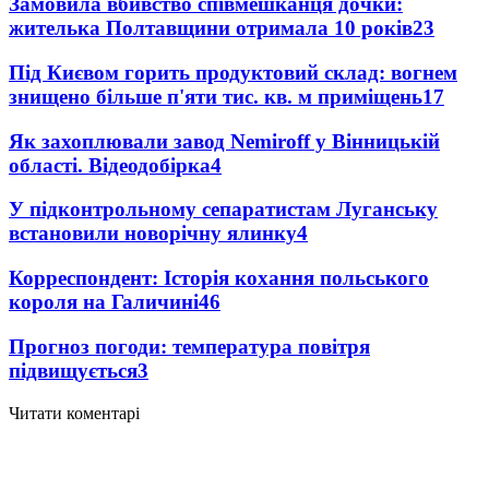
Замовила вбивство співмешканця дочки:
жителька Полтавщини отримала 10 років
23
Під Києвом горить продуктовий склад: вогнем
знищено більше п'яти тис. кв. м приміщень
17
Як захоплювали завод Nemiroff у Вінницькій
області. Відеодобірка
4
У підконтрольному сепаратистам Луганську
встановили новорічну ялинку
4
Корреспондент: Історія кохання польського
короля на Галичині
4
6
Прогноз погоди: температура повітря
підвищується
3
Читати коментарі