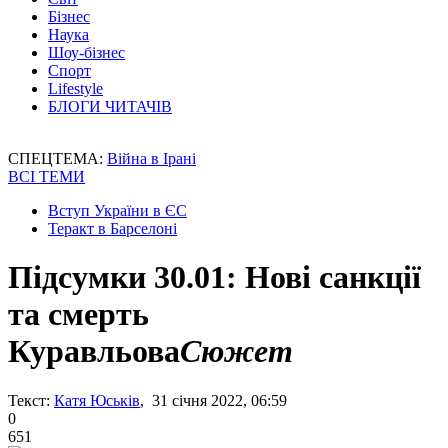
Бізнес
Наука
Шоу-бізнес
Спорт
Lifestyle
БЛОГИ ЧИТАЧІВ
СПЕЦТЕМА:
Війна в Ірані
ВСІ ТЕМИ
Вступ України в ЄС
Теракт в Барселоні
Підсумки 30.01: Нові санкції
та смерть
Куравльова
Сюжет
Текст:
Катя Юськів
, 31 січня 2022, 06:59
0
651