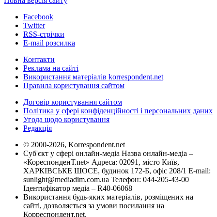
Повна версія сайту
Facebook
Twitter
RSS-стрічки
E-mail розсилка
Контакти
Реклама на сайті
Використання матеріалів korrespondent.net
Правила користування сайтом
Договір користування сайтом
Політика у сфері конфіденційності і персональних даних
Угода щодо користування
Редакція
© 2000-2026, Korrespondent.net
Суб'єкт у сфері онлайн-медіа Назва онлайн-медіа –
«КореспонденТ.net» Адреса: 02091, місто Київ,
ХАРКІВСЬКЕ ШОСЕ, будинок 172-Б, офіс 208/1 E-mail:
sunlight@mediadim.com.ua
Телефон: 044-205-43-00
Ідентифікатор медіа – R40-06068
Використання будь-яких матеріалів, розміщених на
сайті, дозволяється за умови посилання на
Корреспондент.net.