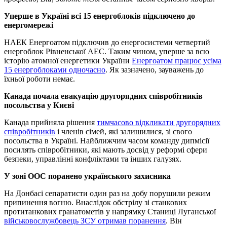
Уперше в Україні всі 15 енергоблоків підключено до
енергомережі
НАЕК Енергоатом підключив до енергосистеми четвертий
енергоблок Рівненської АЕС. Таким чином, уперше за всю
історію атомної енергетики України
Енергоатом працює усіма
15 енергоблоками одночасно
. Як зазначено, зауважень до
їхньої роботи немає.
Канада почала евакуацію другорядних співробітників
посольства у Києві
Канада прийняла рішення
тимчасово відкликати другорядних
співробітників
і членів сімей, які залишилися, зі свого
посольства в Україні. Найближчим часом команду дипмісії
посилять співробітники, які мають досвід у реформі сфери
безпеки, управлінні конфліктами та інших галузях.
У зоні ООС поранено українського захисника
На Донбасі сепаратисти один раз на добу порушили режим
припинення вогню. Внаслідок обстрілу зі станкових
протитанкових гранатометів у напрямку Станиці Луганської
військовослужбовець ЗСУ отримав поранення
. Він