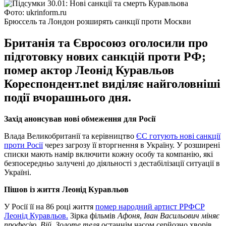
Фото: ukrinform.ru
Брюссель та Лондон розширять санкції проти Москви
Британія та Євросоюз оголосили про
підготовку нових санкцій проти РФ;
помер актор Леонід Куравльов
Кореспондент.net виділяє найголовніші
події вчорашнього дня.
Захід анонсував нові обмеження для Росії
Влада Великобританії та керівництво
ЄС готують нові санкції
проти Росії
через загрозу її вторгнення в Україну. У розширені
списки мають намір включити кожну особу та компанію, які
безпосередньо залучені до діяльності з дестабілізації ситуації в
Україні.
Пішов із життя Леонід Куравльов
У Росії її на 86 році життя
помер народний артист РРФСР
Леонід Куравльов.
Зірка фільмів
Афоня
,
Іван Васильович міняє
професію
,
Вій
,
Золоте теля
останнім часом серйозно хворів.