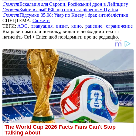
Сюжет
Ескалація для Європи. Російський дрон в Лейпцигу
Сюжет
Зміни в армії РФ: що стоїть за рішенням Путіна
Сюжет
Підсумки 05.08: Удар по Києву і брак антибалістики
СПЕЦТЕМА:
Сюжети
ТЕГИ:
АЭС
,
эвакуация
,
визит
,
кино
,
ранение
,
ограничение
Якщо ви помітили помилку, виділіть необхідний текст і
натисніть Ctrl + Enter, щоб повідомити про це редакцію.