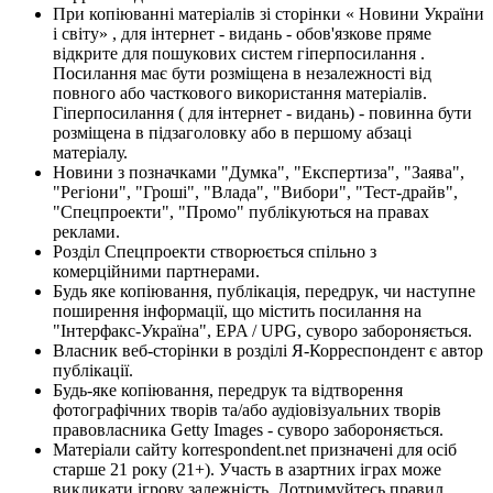
При копіюванні матеріалів зі сторінки « Новини України
і світу» , для інтернет - видань - обов'язкове пряме
відкрите для пошукових систем гіперпосилання .
Посилання має бути розміщена в незалежності від
повного або часткового використання матеріалів.
Гіперпосилання ( для інтернет - видань) - повинна бути
розміщена в підзаголовку або в першому абзаці
матеріалу.
Новини з позначками "Думка", "Експертиза", "Заява",
"Регіони", "Гроші", "Влада", "Вибори", "Тест-драйв",
"Спецпроекти", "Промо" публікуються на правах
реклами.
Розділ Спецпроекти створюється спільно з
комерційними партнерами.
Будь яке копіювання, публікація, передрук, чи наступне
поширення інформації, що містить посилання на
"Інтерфакс-Україна", EPA / UPG, суворо забороняється.
Власник веб-сторінки в розділі Я-Корреспондент є автор
публікації.
Будь-яке копіювання, передрук та відтворення
фотографічних творів та/або аудіовізуальних творів
правовласника Getty Images - суворо забороняється.
Матеріали сайту korrespondent.net призначені для осіб
старше 21 року (21+). Участь в азартних іграх може
викликати ігрову залежність. Дотримуйтесь правил