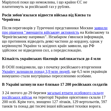
Маріуполі поки що неможлива, і що країни ЄС не
платитимуть за російський газ у рублях.
Росія зобов'язалася відвести війська від Києва та
Чернігова
Після переговорів у Туреччині представники Москви
заявили
про рішення "зменшити військову активність
на Київському та
Чернігівському напрямах". Незабаром з'явилася інформація,
що противник відводить деякі частини до кордону, однак у
керівництві України та західних країн заявили, що РФ
здійснює не відведення сил, а передислокацію.
Кількість українських біженців наближається до 4 млн
В ООН повідомили, що з початку російського вторгнення
Україну залишили понад 3,9 млн людей
, ще 6,5 млн українців
вимушено стали внутрішньо переселеними особами.
В Україні загинули вже близько 17 200 російських солдатів
З 24 лютого до 29 березня
загальні втрати особового складу
російських військ
на території України орієнтовно склали 17
200 осіб. Крім того, знищено 127 літаків, 129 вертольотів, 597
танків та понад дві тисячі іншої військової техніки ворога.