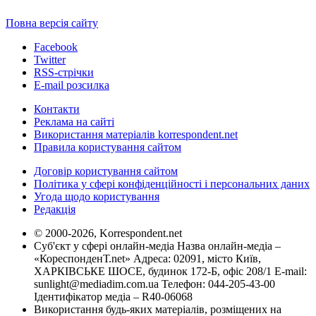
Повна версія сайту
Facebook
Twitter
RSS-стрічки
E-mail розсилка
Контакти
Реклама на сайті
Використання матеріалів korrespondent.net
Правила користування сайтом
Договір користування сайтом
Політика у сфері конфіденційності і персональних даних
Угода щодо користування
Редакція
© 2000-2026, Korrespondent.net
Суб'єкт у сфері онлайн-медіа Назва онлайн-медіа –
«КореспонденТ.net» Адреса: 02091, місто Київ,
ХАРКІВСЬКЕ ШОСЕ, будинок 172-Б, офіс 208/1 E-mail:
sunlight@mediadim.com.ua
Телефон: 044-205-43-00
Ідентифікатор медіа – R40-06068
Використання будь-яких матеріалів, розміщених на