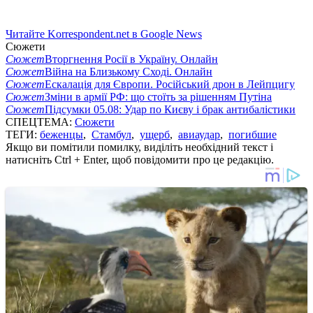
Читайте Korrespondent.net в Google News
Сюжети
Сюжет
Вторгнення Росії в Україну. Онлайн
Сюжет
Війна на Близькому Сході. Онлайн
Сюжет
Ескалація для Європи. Російський дрон в Лейпцигу
Сюжет
Зміни в армії РФ: що стоїть за рішенням Путіна
Сюжет
Підсумки 05.08: Удар по Києву і брак антибалістики
СПЕЦТЕМА:
Сюжети
ТЕГИ:
беженцы
,
Стамбул
,
ущерб
,
авиаудар
,
погибшие
Якщо ви помітили помилку, виділіть необхідний текст і
натисніть Ctrl + Enter, щоб повідомити про це редакцію.