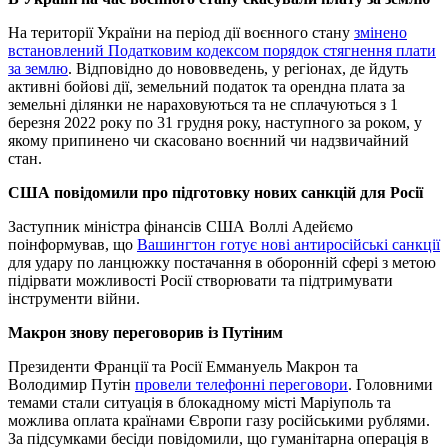
На території України на період дії воєнного стану
змінено
встановлений Податковим кодексом порядок стягнення плати
за землю
. Відповідно до нововведень, у регіонах, де йдуть
активні бойові дії, земельний податок та орендна плата за
земельні ділянки не нараховуються та не сплачуються з 1
березня 2022 року по 31 грудня року, наступного за роком, у
якому припинено чи скасовано воєнний чи надзвичайний
стан.
США повідомили про підготовку нових санкцій для Росії
Заступник міністра фінансів США Воллі Адейємо
поінформував, що
Вашингтон готує нові антиросійські санкції
для удару по ланцюжку постачання в оборонній сфері з метою
підірвати можливості Росії створювати та підтримувати
інструменти війни.
Макрон знову переговорив із Путіним
Президенти Франції та Росії Еммануель Макрон та
Володимир Путін
провели телефонні переговори
. Головними
темами стали ситуація в блокадному місті Маріуполь та
можлива оплата країнами Європи газу російськими рублями.
За підсумками бесіди повідомили, що гуманітарна операція в