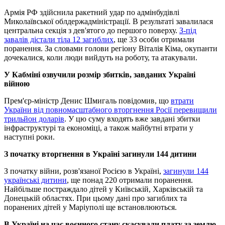
Армія РФ здійснила ракетний удар по адмінбудівлі
Миколаївської облдержадміністрації. В результаті завалилася
центральна секція з дев'ятого до першого поверху.
З-під
завалів дістали тіла 12 загиблих
, ще 33 особи отримали
поранення. За словами голови регіону Віталія Кіма, окупанти
дочекалися, коли люди вийдуть на роботу, та атакували.
У Кабміні озвучили розмір збитків, завданих Україні
війною
Прем'єр-міністр Денис Шмигаль повідомив, що
втрати
України від повномасштабного вторгнення Росії перевищили
трильйон доларів
. У цю суму входять вже завдані збитки
інфраструктурі та економіці, а також майбутні втрати у
наступні роки.
З початку вторгнення в Україні загинули 144 дитини
З початку війни, розв'язаної Росією в Україні,
загинули 144
українські дитини
, ще понад 220 отримали поранення.
Найбільше постраждало дітей у Київській, Харківській та
Донецькій областях. При цьому дані про загиблих та
поранених дітей у Маріуполі ще встановлюються.
В Україні на час воєнного стану скасували плату за землю