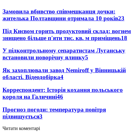
Замовила вбивство співмешканця дочки:
жителька Полтавщини отримала 10 років
23
Під Києвом горить продуктовий склад: вогнем
знищено більше п'яти тис. кв. м приміщень
18
У підконтрольному сепаратистам Луганську
встановили новорічну ялинку
5
Як захоплювали завод Nemiroff у Вінницькій
області. Відеодобірка
4
Корреспондент: Історія кохання польського
короля на Галичині
4
6
Прогноз погоди: температура повітря
підвищується
3
Читати коментарі