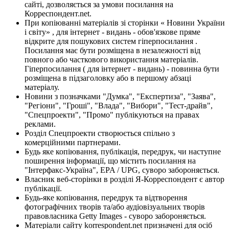
сайті, дозволяється за умови посилання на
Корреспондент.net.
При копіюванні матеріалів зі сторінки « Новини України
і світу» , для інтернет - видань - обов'язкове пряме
відкрите для пошукових систем гіперпосилання .
Посилання має бути розміщена в незалежності від
повного або часткового використання матеріалів.
Гіперпосилання ( для інтернет - видань) - повинна бути
розміщена в підзаголовку або в першому абзаці
матеріалу.
Новини з позначками "Думка", "Експертиза", "Заява",
"Регіони", "Гроші", "Влада", "Вибори", "Тест-драйв",
"Спецпроекти", "Промо" публікуються на правах
реклами.
Розділ Спецпроекти створюється спільно з
комерційними партнерами.
Будь яке копіювання, публікація, передрук, чи наступне
поширення інформації, що містить посилання на
"Інтерфакс-Україна", EPA / UPG, суворо забороняється.
Власник веб-сторінки в розділі Я-Корреспондент є автор
публікації.
Будь-яке копіювання, передрук та відтворення
фотографічних творів та/або аудіовізуальних творів
правовласника Getty Images - суворо забороняється.
Матеріали сайту korrespondent.net призначені для осіб