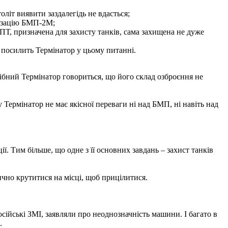
оліт виявити заздалегідь не вдасться;
нізацію БМП-2М;
ПТ, призначена для захисту танків, сама захищена не дуже
о посилить Термінатор у цьому питанні.
ібний Термінатор говориться, що його склад озброєння не
 Термінатор не має якісної переваги ні над БМП, ні навіть над
. Тим більше, що одне з її основних завдань – захист танків
чно крутитися на місці, щоб прицілитися.
сійські ЗМІ, заявляли про неоднозначність машини. І багато в
.