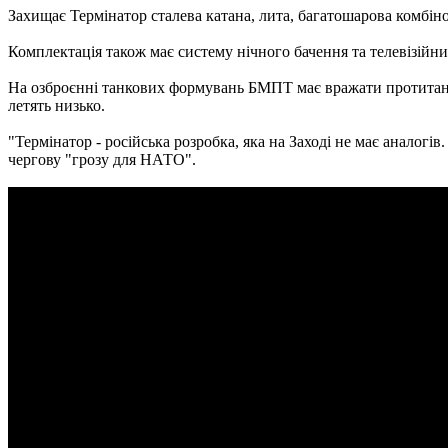
Захищає Термінатор сталева катана, лита, багатошарова комбін
Комплектація також має систему нічного бачення та телевізійний 
На озброєнні танкових формувань БМПТ має вражати протитанко
летять низько.
"Термінатор - російська розробка, яка на Заході не має аналогі
чергову "грозу для НАТО".