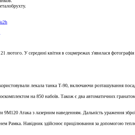
анков.
еталобрухту.
Tu2h
2
1 лютого. У середині квітня в соцмережах з'явилася фотографія
користовували лекала танка Т-90, включаючи розташування посад
оєкомплектом на 850 набоїв. Також є два автоматичних гранатом
и 9М120 Атака з лазерним наведенням. Дальність ураження зброї, 
м Рамка. Навідник здійснює прицілювання за допомогою тепловіз