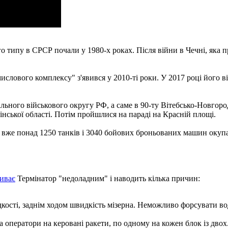
типу в СРСР почали у 1980-х роках. Після війни в Чечні, яка п
ислового комплексу" з'явився у 2010-ті роки. У 2017 році його в
ьного військового округу РФ, а саме в 90-ту Вітебсько-Новгоро
інської області. Потім пройшлися на параді на Красній площі.
 вже понад 1250 танків і 3040 бойових броньованих машин окупа
иває
Термінатор "недоладним" і наводить кілька причин:
идкості, заднім ходом швидкість мізерна. Неможливо форсувати во
ва оператори на керовані ракети, по одному на кожен блок із двох. 