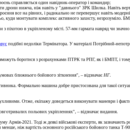
роєнь справляється один навідник-оператор і командир;
ати дрони нижча, ніж навіть у "давнього" ЗРК Шилка. Навіть верт
броєння все на рівних, і радикально не перевершує навіть модер
ьо, куди монтувати комплекс активного захисту, незрозуміло. БМ
и з піхотою в укріпленому місті. 57-мм гармата навряд чи значн
овує
подібні недоліки Термінатора. У матеріалі Потрібний-непотр
 зможуть боротися з розрахунками ПТРК та РПГ, як і БМПТ, і тому
умовах ближнього бойового зіткнення", – відзначає
НГ
.
ивника. Формально машина добре пристосована для такої ситуації
рухливими. Отже, екіпажу доведеться виконувати маневри і факти
овготривалих польових укріпленнях", – відзначає видання.
у Армія-2021. Тоді ж деякі військові експерти, як зазначають ро
хи менше, ніж вартість основного російського бойового танка Т-90