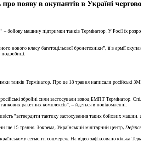
про появу в окупантів в Україні чергово
" – бойову машину підтримки танків Термінатор. У Росії їх розр
о нового класу багатоцільової бронетехніки", її в армії окупант
 подробиці.
римки танків Термінатор. Про це 18 травня написали російські З
ні російські збройні сили застосували взвод БМПТ Термінатор. С
танкових ракетних комплексів", – йдеться в повідомленні.
вість "затвердити тактику застосування таких бойових машин, а
їни ще 15 травня. Зокрема, Український мілітарний центр,
Defence
країнському сегменті соцмереж. На відео зафіксовано кілька Тер