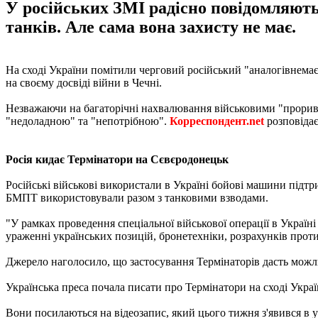
У російських ЗМІ радісно повідомляють 
танків. Але сама вона захисту не має.
На сході України помітили черговий російський "аналогівнемає
на своєму досвіді війни в ​​Чечні.
Незважаючи на багаторічні нахвалювання військовими "проривног
"недоладною" та "непотрібною".
Корреспондент.net
розповідає
Росія кидає Термінатори на Сєвєродонецьк
Російські військові використали в Україні бойові машини підт
БМПТ використовували разом з танковими взводами.
"У рамках проведення спеціальної військової операції в Украї
ураженні українських позицій, бронетехніки, розрахунків проти
Джерело наголосило, що застосування Термінаторів дасть можли
Українська преса почала писати про Термінатори на сході Укра
Вони посилаються на відеозапис, який цього тижня з'явився в у