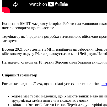
Концепція БМПТ має довгу історію. Роботи над машиною такого 
почали говорити щонайчастіше.
Термінатор як "проривна розробка вітчизняного військово-пром
засекречені.
Восени 2021 року дев'ять БМПТ надійшли на озброєння Централ
військовому округу РФ та дислокується в місті Чебаркуль Челяб
Нагадаємо, станом на 18 травня Збройні сили України знищили
Спірний Термінатор
Російське видання
Ferra
, що спеціалізується на технологіях,
наз
ходова має ті самі недоліки, що їх мають танки: мало шв
трудомістка заміна двигуна в польових умовах;
екіпаж – п'ять осіб: багато і тісно. Термінатору потрібні д