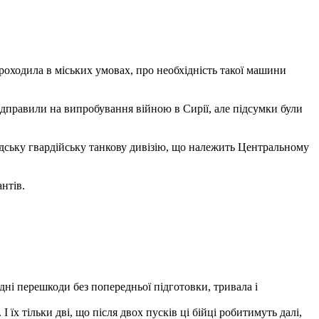
роходила в міських умовах, про необхідність такої машини
ідправили на випробування війною в Сирії, але підсумки були
дську гвардійську танкову дивізію, що належить Центральному
нтів.
дні перешкоди без попередньої підготовки, тривала і
І їх тільки дві, що після двох пусків ці бійці робитимуть далі,