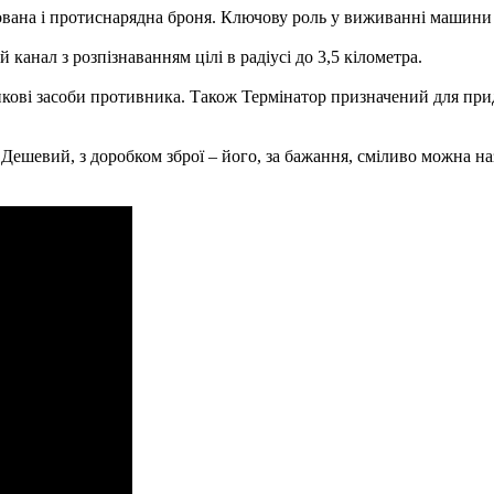
ована і протиснарядна броня. Ключову роль у виживанні машини 
канал з розпізнаванням цілі в радіусі до 3,5 кілометра.
ві засоби противника. Також Термінатор призначений для приду
в. Дешевий, з доробком зброї – його, за бажання, сміливо можна н