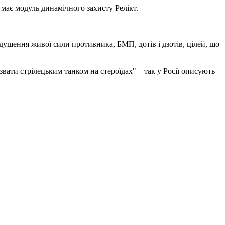
має модуль динамічного захисту Релікт.
шення живої сили противника, БМП, дотів і дзотів, цілей, що
азвати стрілецьким танком на стероїдах" – так у Росії описують