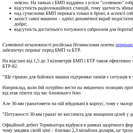
неясно. На танках і БМП віддавна з усією "солянкою" озб
відсутність радіолокаційних станцій, тому здатність збив
над сучасними БМП перевага тільки в броні, в аспекті оз
захист самої машини – однієї динамічної вкрай недостатн
добре;
відсутність достатнього потужного озброєння для боротьб
Сумнівної незалежності російська
Независимая газета
перерах
забезпечує переваг перед БМП та БТР.
На відстані від 1,5 до 3 кілометрів БМП і БТР також ефективно
БТР-82.
"Ще гіршою для бойових машин підтримки танків є ситуація в 
Наприклад, коли бій потрібно вести на зміцнених позиціях прот
від атак піхоти під час ближнього бою.
Але 30-мм гранатомети на ній вбудовані в корпус, тому є мало
"Потужності 30-мм гранат не вистачить для знищення цілей у д
Офіційний дебют Термінатора відбувся в рамках щорічного форум
чому завдяки своїй ціні – близько 2,3 мільйона доларів, це тро