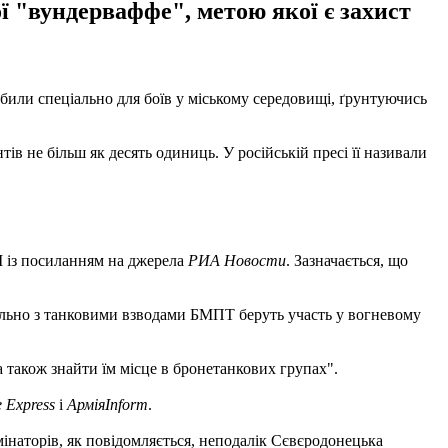
ї "вундерваффе", метою якої є захист
обили спеціально для боїв у міському середовищі, ґрунтуючись
ів не більш як десять одиниць. У російській пресі її називали
МІ із посиланням на джерела
РИА Новости
. Зазначається, що
пільно з танковими взводами БМПТ беруть участь у вогневому
 також знайти їм місце в бронетанкових групах".
 Express
і
АрміяInform
.
мінаторів, як повідомляється, неподалік Сєвєродонецька