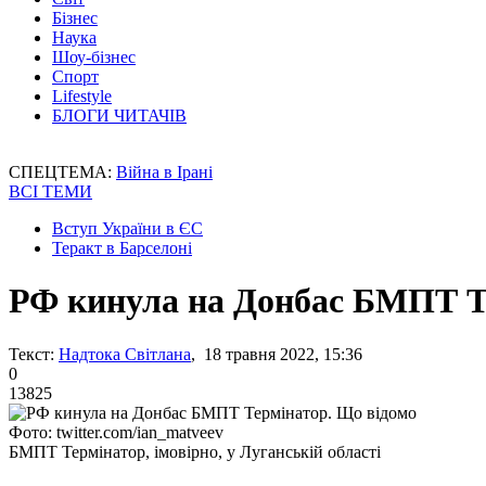
Бізнес
Наука
Шоу-бізнес
Спорт
Lifestyle
БЛОГИ ЧИТАЧІВ
СПЕЦТЕМА:
Війна в Ірані
ВСІ ТЕМИ
Вступ України в ЄС
Теракт в Барселоні
РФ кинула на Донбас БМПТ Т
Текст:
Надтока Світлана
, 18 травня 2022, 15:36
0
13825
Фото: twitter.com/ian_matveev
БМПТ Термінатор, імовірно, у Луганській області