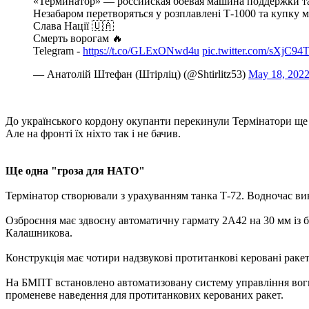
«Терминатор» — российская боевая машина поддержки т
Незабаром перетворяться у розплавлені Т-1000 та купку м
Слава Нації 🇺🇦
Смерть ворогам 🔥
Telegram -
https://t.co/GLExONwd4u
pic.twitter.com/sXjC94
— Анатолій Штефан (Штірліц) (@Shtirlitz53)
May 18, 202
До українського кордону окупанти перекинули Термінатори ще 2
Але на фронті їх ніхто так і не бачив.
Ще одна "гроза для НАТО"
Термінатор створювали з урахуванням танка Т-72. Водночас ви
Озброєння має здвоєну автоматичну гармату 2А42 на 30 мм із б
Калашникова.
Конструкція має чотири надзвукові протитанкові керовані ракет
На БМПТ встановлено автоматизовану систему управління вогне
променеве наведення для протитанкових керованих ракет.