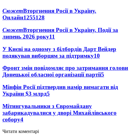
Сюжет
Вторгнення Росії в Україну.
Онлайн
1255
128
Сюжет
Вторгнення Росії в Україну. Події за
липень 2026 року
11
У Києві на одному з білбордів Дарт Вейдер
подякував виборцям за підтримку
10
Фронт змін повідомляє про затримання голови
Донецької обласної організації партії
5
Мінфін Росії підтвердив намір вимагати від
України $3 млрд
5
Мітингувальники з Євромайдану
забарикадувалися у дворі Михайлівського
собору
4
Читати коментарі