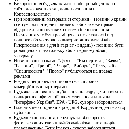
Використання будь-яких матеріалів, розміщених на
сайті, дозволяється за умови посилання на
Корреспондент.net.
При копіюванні матеріалів зі сторінки « Новини України
і світу» , для інтернет - видань - обов'язкове пряме
відкрите для пошукових систем гіперпосилання .
Посилання має бути розміщена в незалежності від
повного або часткового використання матеріалів.
Гіперпосилання ( для інтернет - видань) - повинна бути
розміщена в підзаголовку або в першому абзаці
матеріалу.
Новини з позначками "Думка", "Експертиза", "Заява",
"Регіони", "Гроші", "Влада", "Вибори", "Тест-драйв",
"Спецпроекти", "Промо" публікуються на правах
реклами.
Розділ Спецпроекти створюється спільно з
комерційними партнерами.
Будь яке копіювання, публікація, передрук, чи наступне
поширення інформації, що містить посилання на
"Інтерфакс-Україна", EPA / UPG, суворо забороняється.
Власник веб-сторінки в розділі Я-Корреспондент є автор
публікації.
Будь-яке копіювання, передрук та відтворення
фотографічних творів та/або аудіовізуальних творів
правовласника Getty Images - суворо забороняється.