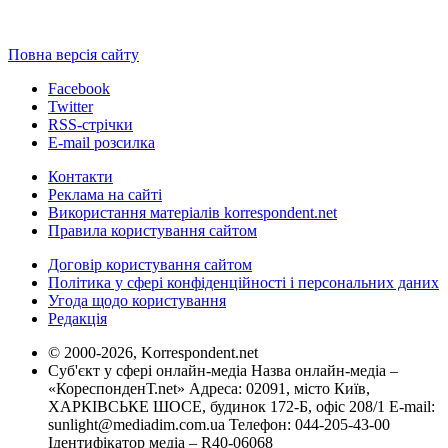
Повна версія сайту
Facebook
Twitter
RSS-стрічки
E-mail розсилка
Контакти
Реклама на сайті
Використання матеріалів korrespondent.net
Правила користування сайтом
Договір користування сайтом
Політика у сфері конфіденційності і персональних даних
Угода щодо користування
Редакція
© 2000-2026, Korrespondent.net
Суб'єкт у сфері онлайн-медіа Назва онлайн-медіа –
«КореспонденТ.net» Адреса: 02091, місто Київ,
ХАРКІВСЬКЕ ШОСЕ, будинок 172-Б, офіс 208/1 E-mail:
sunlight@mediadim.com.ua
Телефон: 044-205-43-00
Ідентифікатор медіа – R40-06068