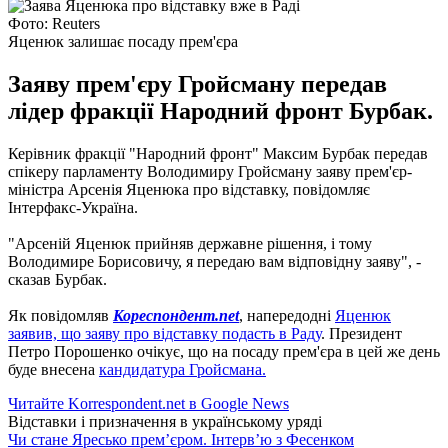
Фото: Reuters
Яценюк залишає посаду прем'єра
Заяву прем'єру Гройсману передав
лідер фракції Народний фронт Бурбак.
Керівник фракції "Народний фронт" Максим Бурбак передав
спікеру парламенту Володимиру Гройсману заяву прем'єр-
міністра Арсенія Яценюка про відставку, повідомляє
Інтерфакс-Україна.
"Арсеній Яценюк прийняв державне рішення, і тому
Володимире Борисовичу, я передаю вам відповідну заяву", -
сказав Бурбак.
Як повідомляв
Кореспондент.net
, напередодні
Яценюк
заявив, що заяву про відставку подасть в Раду
. Президент
Петро Порошенко очікує, що на посаду прем'єра в цей же день
буде внесена
кандидатура Гройсмана.
Читайте Korrespondent.net в Google News
Відставки і призначення в українському уряді
Чи стане Яресько прем’єром. Інтерв’ю з Фесенком