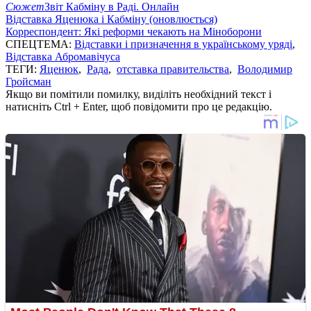
Сюжет
Звіт Кабміну в Раді. Онлайн
Відставка Яценюка і Кабміну (оновлюється)
Корреспондент: Які реформи чекають на Міноборони
СПЕЦТЕМА:
Відставки і призначення в українському уряді
,
Відставка Абромавічуса
ТЕГИ:
Яценюк
,
Рада
,
отставка правительства
,
Володимир
Гройсман
Якщо ви помітили помилку, виділіть необхідний текст і
натисніть Ctrl + Enter, щоб повідомити про це редакцію.