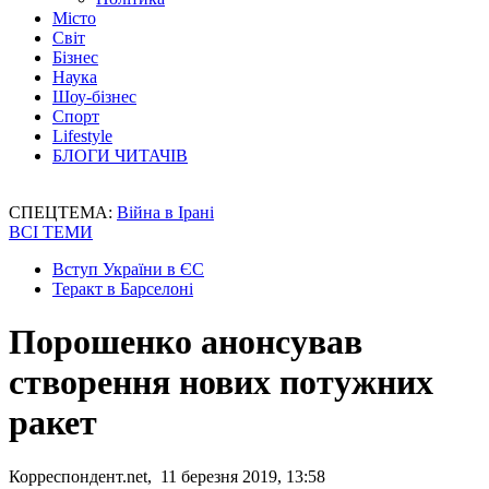
Місто
Світ
Бізнес
Наука
Шоу-бізнес
Спорт
Lifestyle
БЛОГИ ЧИТАЧІВ
СПЕЦТЕМА:
Війна в Ірані
ВСІ ТЕМИ
Вступ України в ЄС
Теракт в Барселоні
Порошенко анонсував
створення нових потужних
ракет
Корреспондент.net, 11 березня 2019, 13:58