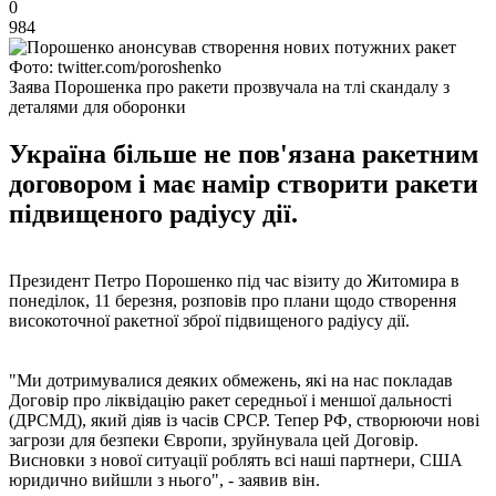
0
984
Фото: twitter.com/poroshenko
Заява Порошенка про ракети прозвучала на тлі скандалу з
деталями для оборонки
Україна більше не пов'язана ракетним
договором і має намір створити ракети
підвищеного радіусу дії.
Президент Петро Порошенко під час візиту до Житомира в
понеділок, 11 березня, розповів про плани щодо створення
високоточної ракетної зброї підвищеного радіусу дії.
"Ми дотримувалися деяких обмежень, які на нас покладав
Договір про ліквідацію ракет середньої і меншої дальності
(ДРСМД), який діяв із часів СРСР. Тепер РФ, створюючи нові
загрози для безпеки Європи, зруйнувала цей Договір.
Висновки з нової ситуації роблять всі наші партнери, США
юридично вийшли з нього", - заявив він.