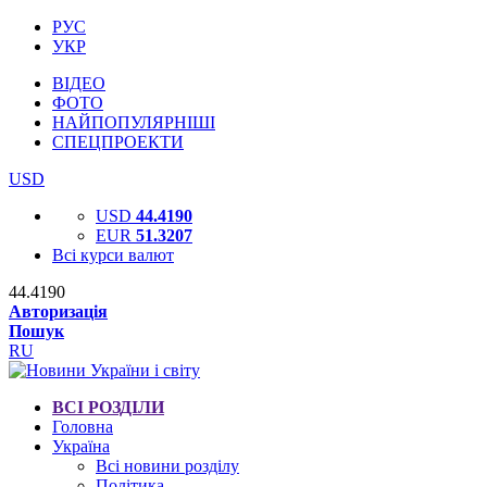
РУС
УКР
ВІДЕО
ФОТО
НАЙПОПУЛЯРНІШІ
СПЕЦПРОЕКТИ
USD
USD
44.4190
EUR
51.3207
Всі курси валют
44.4190
Авторизація
Пошук
RU
ВСІ РОЗДІЛИ
Головна
Україна
Всі новини розділу
Політика