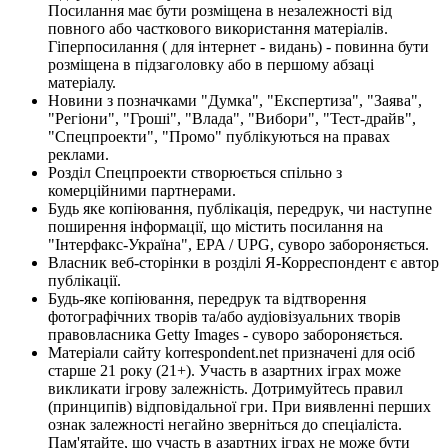
Посилання має бути розміщена в незалежності від
повного або часткового використання матеріалів.
Гіперпосилання ( для інтернет - видань) - повинна бути
розміщена в підзаголовку або в першому абзаці
матеріалу.
Новини з позначками "Думка", "Експертиза", "Заява",
"Регіони", "Гроші", "Влада", "Вибори", "Тест-драйв",
"Спецпроекти", "Промо" публікуються на правах
реклами.
Розділ Спецпроекти створюється спільно з
комерційними партнерами.
Будь яке копіювання, публікація, передрук, чи наступне
поширення інформації, що містить посилання на
"Інтерфакс-Україна", EPA / UPG, суворо забороняється.
Власник веб-сторінки в розділі Я-Корреспондент є автор
публікації.
Будь-яке копіювання, передрук та відтворення
фотографічних творів та/або аудіовізуальних творів
правовласника Getty Images - суворо забороняється.
Матеріали сайту korrespondent.net призначені для осіб
старше 21 року (21+). Участь в азартних іграх може
викликати ігрову залежність. Дотримуйтесь правил
(принципів) відповідальної гри. При виявленні перших
ознак залежності негайно зверніться до спеціаліста.
Пам'ятайте, що участь в азартних іграх не може бути