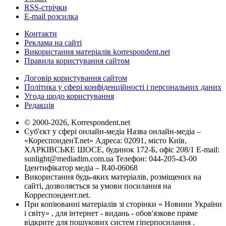
RSS-стрічки
E-mail розсилка
Контакти
Реклама на сайті
Використання матеріалів korrespondent.net
Правила користування сайтом
Договір користування сайтом
Політика у сфері конфіденційності і персональних даних
Угода щодо користування
Редакція
© 2000-2026, Korrespondent.net
Суб'єкт у сфері онлайн-медіа Назва онлайн-медіа –
«КореспонденТ.net» Адреса: 02091, місто Київ,
ХАРКІВСЬКЕ ШОСЕ, будинок 172-Б, офіс 208/1 E-mail:
sunlight@mediadim.com.ua
Телефон: 044-205-43-00
Ідентифікатор медіа – R40-06068
Використання будь-яких матеріалів, розміщених на
сайті, дозволяється за умови посилання на
Корреспондент.net.
При копіюванні матеріалів зі сторінки « Новини України
і світу» , для інтернет - видань - обов'язкове пряме
відкрите для пошукових систем гіперпосилання .