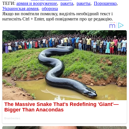
ТЕГИ:
армия и вооружение
,
ракета
,
ракеты
,
Порошенко
,
Украинская армия
,
оборона
Якщо ви помітили помилку, виділіть необхідний текст і
натисніть Ctrl + Enter, щоб повідомити про це редакцію.