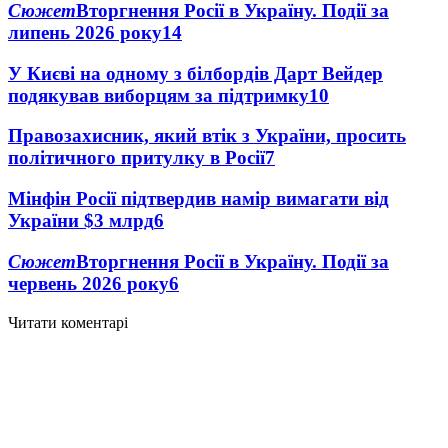
Сюжет
Вторгнення Росії в Україну. Події за
липень 2026 року
14
У Києві на одному з білбордів Дарт Вейдер
подякував виборцям за підтримку
10
Правозахисник, який втік з України, просить
політичного притулку в Росії
7
Мінфін Росії підтвердив намір вимагати від
України $3 млрд
6
Сюжет
Вторгнення Росії в Україну. Події за
червень 2026 року
6
Читати коментарі