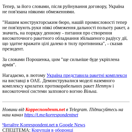
Тепер, за його словами, після руйнування договору, Україна
не пов'язана ніякими обмеженнями.
"Нашим конструкторським бюро, нашій промисловості тепер
не пов'язують руки ніякі обмеження дальності польоту ракет, а
значить, на порядку денному - питання про створення
високоточного ракетного обладнання збільшеного радіусу дії,
що здатне вражати цілі далеко в тилу противника", - сказав
президент.
За словами Порошенка, цим "ще сильніше буде укріплена
армія".
Нагадаємо, в лютому
Україна представила ракетні комплекси
на виставці в ОАЕ. Демонструвалися моделі наземного
комплексу крилатих протикорабельних ракет
Нептун
і
високоточної системи залпового вогню
Вільха.
Новини від
Корреспондент.net
в Telegram. Підписуйтесь на
наш канал
https://t.me/korrespondentnet
Читайте Korrespondent.net в Google News
СПЕЦТЕМА:
Корупція в оборонці