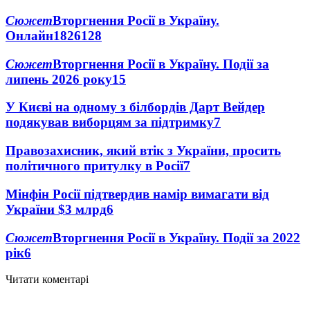
Сюжет
Вторгнення Росії в Україну.
Онлайн
1826
128
Сюжет
Вторгнення Росії в Україну. Події за
липень 2026 року
15
У Києві на одному з білбордів Дарт Вейдер
подякував виборцям за підтримку
7
Правозахисник, який втік з України, просить
політичного притулку в Росії
7
Мінфін Росії підтвердив намір вимагати від
України $3 млрд
6
Сюжет
Вторгнення Росії в Україну. Події за 2022
рік
6
Читати коментарі