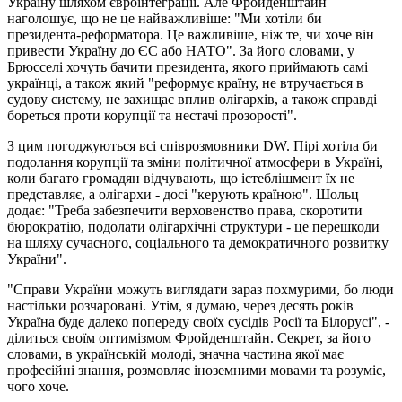
Україну шляхом євроінтеграції. Але Фройденштайн
наголошує, що не це найважливіше: "Ми хотіли би
президента-реформатора. Це важливіше, ніж те, чи хоче він
привести Україну до ЄС або НАТО". За його словами, у
Брюсселі хочуть бачити президента, якого приймають самі
українці, а також який "реформує країну, не втручається в
судову систему, не захищає вплив олігархів, а також справді
бореться проти корупції та нестачі прозорості".
З цим погоджуються всі співрозмовники DW. Пірі хотіла би
подолання корупції та зміни політичної атмосфери в Україні,
коли багато громадян відчувають, що істеблішмент їх не
представляє, а олігархи - досі "керують країною". Шольц
додає: "Треба забезпечити верховенство права, скоротити
бюрократію, подолати олігархічні структури - це перешкоди
на шляху сучасного, соціального та демократичного розвитку
України".
"Справи України можуть виглядати зараз похмурими, бо люди
настільки розчаровані. Утім, я думаю, через десять років
Україна буде далеко попереду своїх сусідів Росії та Білорусі", -
ділиться своїм оптимізмом Фройденштайн. Секрет, за його
словами, в українській молоді, значна частина якої має
професійні знання, розмовляє іноземними мовами та розуміє,
чого хоче.