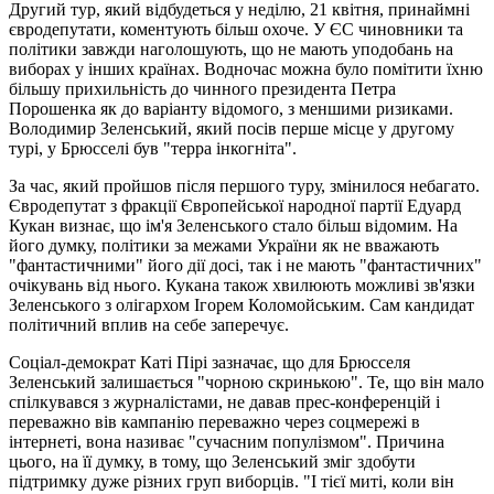
Другий тур, який відбудеться у неділю, 21 квітня, принаймні
євродепутати, коментують більш охоче. У ЄС чиновники та
політики завжди наголошують, що не мають уподобань на
виборах у інших країнах. Водночас можна було помітити їхню
більшу прихильність до чинного президента Петра
Порошенка як до варіанту відомого, з меншими ризиками.
Володимир Зеленський, який посів перше місце у другому
турі, у Брюсселі був "терра інкогніта".
За час, який пройшов після першого туру, змінилося небагато.
Євродепутат з фракції Європейської народної партії Едуард
Кукан визнає, що ім'я Зеленського стало більш відомим. На
його думку, політики за межами України як не вважають
"фантастичними" його дії досі, так і не мають "фантастичних"
очікувань від нього. Кукана також хвилюють можливі зв'язки
Зеленського з олігархом Ігорем Коломойським. Сам кандидат
політичний вплив на себе заперечує.
Соціал-демократ Каті Пірі зазначає, що для Брюсселя
Зеленський залишається "чорною скринькою". Те, що він мало
спілкувався з журналістами, не давав прес-конференцій і
переважно вів кампанію переважно через соцмережі в
інтернеті, вона називає "сучасним популізмом". Причина
цього, на її думку, в тому, що Зеленський зміг здобути
підтримку дуже різних груп виборців. "І тієї миті, коли він