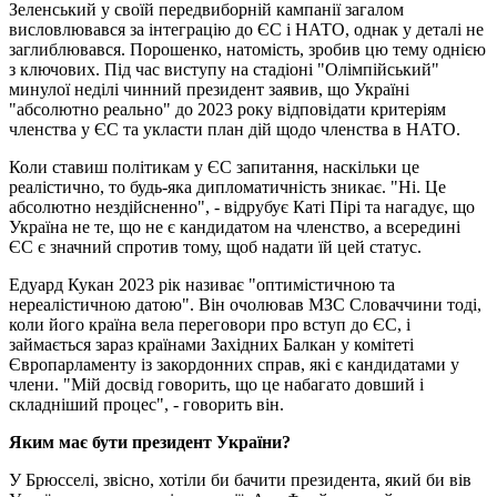
Зеленський у своїй передвиборній кампанії загалом
висловлювався за інтеграцію до ЄС і НАТО, однак у деталі не
заглиблювався. Порошенко, натомість, зробив цю тему однією
з ключових. Під час виступу на стадіоні "Олімпійський"
минулої неділі чинний президент заявив, що Україні
"абсолютно реально" до 2023 року відповідати критеріям
членства у ЄС та укласти план дій щодо членства в НАТО.
Коли ставиш політикам у ЄС запитання, наскільки це
реалістично, то будь-яка дипломатичність зникає. "Ні. Це
абсолютно нездійсненно", - відрубує Каті Пірі та нагадує, що
Україна не те, що не є кандидатом на членство, а всередині
ЄС є значний спротив тому, щоб надати їй цей статус.
Едуард Кукан 2023 рік називає "оптимістичною та
нереалістичною датою". Він очолював МЗС Словаччини тоді,
коли його країна вела переговори про вступ до ЄС, і
займається зараз країнами Західних Балкан у комітеті
Європарламенту із закордонних справ, які є кандидатами у
члени. "Мій досвід говорить, що це набагато довший і
складніший процес", - говорить він.
Яким має бути президент України?
У Брюсселі, звісно, хотіли би бачити президента, який би вів