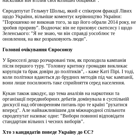
наскільки він втілив свої колишні обіцянки".
Євродепутат Гельмут Шольц, який є спікером фракції Лівих
щодо України, вільніше коментує керівництво України:
"Порошенко не виконав того, за що його обрали 2014 року, не
зробив прориву". Водночас він не приховує скепсису і щодо
Зеленського: "Я не знаю, чи він справді уособлює те
оновлення, на яке розраховують люди".
Головні очікування Євросоюзу
У Брюсселі дещо розчаровані тим, як проходила кампанія
після першого туру. "Головну критику громадян викликає
корупція та брак довіри до політиків", - каже Каті Пірі. І тоді,
коли політики вдаються до брудних методів під час кампанії,
вони лише посилюють таке сприйняття серед населення.
Кукан також шкодує, що тема аналізів на наркотики та
організації передвиборних дебатів домінувала в суспільній
дискусії над обговоренням питань про те країні "рухатися
вперед". Але найважливішим для міжнародної спільноти
євродепутат називає одне: "Вибори повинні відповідати
стандартам вільних і чесних виборів".
Хто з кандидатів поведе Україну до ЄС?