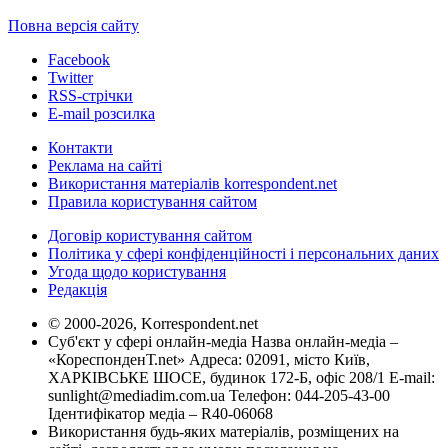
Повна версія сайту
Facebook
Twitter
RSS-стрічки
E-mail розсилка
Контакти
Реклама на сайті
Використання матеріалів korrespondent.net
Правила користування сайтом
Договір користування сайтом
Політика у сфері конфіденційності і персональних даних
Угода щодо користування
Редакція
© 2000-2026, Korrespondent.net
Суб'єкт у сфері онлайн-медіа Назва онлайн-медіа –
«КореспонденТ.net» Адреса: 02091, місто Київ,
ХАРКІВСЬКЕ ШОСЕ, будинок 172-Б, офіс 208/1 E-mail:
sunlight@mediadim.com.ua
Телефон: 044-205-43-00
Ідентифікатор медіа – R40-06068
Використання будь-яких матеріалів, розміщених на