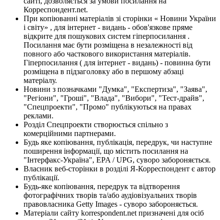
сайті, дозволяється за умови посилання на
Корреспондент.net.
При копіюванні матеріалів зі сторінки « Новини України
і світу» , для інтернет - видань - обов'язкове пряме
відкрите для пошукових систем гіперпосилання .
Посилання має бути розміщена в незалежності від
повного або часткового використання матеріалів.
Гіперпосилання ( для інтернет - видань) - повинна бути
розміщена в підзаголовку або в першому абзаці
матеріалу.
Новини з позначками "Думка", "Експертиза", "Заява",
"Регіони", "Гроші", "Влада", "Вибори", "Тест-драйв",
"Спецпроекти", "Промо" публікуються на правах
реклами.
Розділ Спецпроекти створюється спільно з
комерційними партнерами.
Будь яке копіювання, публікація, передрук, чи наступне
поширення інформації, що містить посилання на
"Інтерфакс-Україна", EPA / UPG, суворо забороняється.
Власник веб-сторінки в розділі Я-Корреспондент є автор
публікації.
Будь-яке копіювання, передрук та відтворення
фотографічних творів та/або аудіовізуальних творів
правовласника Getty Images - суворо забороняється.
Матеріали сайту korrespondent.net призначені для осіб