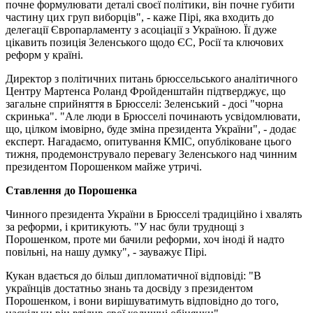
почне формулювати деталі своєї політики, він почне губити
частину цих груп виборців", - каже Пірі, яка входить до
делегації Європарламенту з асоціації з Україною. Її дуже
цікавить позиція Зеленського щодо ЄС, Росії та ключових
реформ у країні.
Директор з політичних питань брюссельського аналітичного
Центру Мартенса Роланд Фройденштайн підтверджує, що
загальне сприйняття в Брюсселі: Зеленський - досі "чорна
скринька". "Але люди в Брюсселі починають усвідомлювати,
що, цілком імовірно, буде зміна президента України", - додає
експерт. Нагадаємо, опитування КМІС, опубліковане цього
тижня, продемонструвало перевагу Зеленського над чинним
президентом Порошенком майже утричі.
Ставлення до Порошенка
Чинного президента України в Брюсселі традиційно і хвалять
за реформи, і критикують. "У нас були труднощі з
Порошенком, проте ми бачили реформи, хоч іноді й надто
повільні, на нашу думку", - зауважує Пірі.
Кукан вдається до більш дипломатичної відповіді: "В
українців достатньо знань та досвіду з президентом
Порошенком, і вони вирішуватимуть відповідно до того,