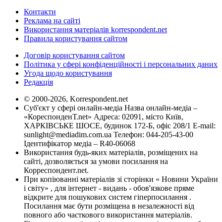
Контакти
Реклама на сайті
Використання матеріалів korrespondent.net
Правила користування сайтом
Договір користування сайтом
Політика у сфері конфіденційності і персональних даних
Угода щодо користування
Редакція
© 2000-2026, Korrespondent.net
Суб'єкт у сфері онлайн-медіа Назва онлайн-медіа –
«КореспонденТ.net» Адреса: 02091, місто Київ,
ХАРКІВСЬКЕ ШОСЕ, будинок 172-Б, офіс 208/1 E-mail:
sunlight@mediadim.com.ua
Телефон: 044-205-43-00
Ідентифікатор медіа – R40-06068
Використання будь-яких матеріалів, розміщених на
сайті, дозволяється за умови посилання на
Корреспондент.net.
При копіюванні матеріалів зі сторінки « Новини України
і світу» , для інтернет - видань - обов'язкове пряме
відкрите для пошукових систем гіперпосилання .
Посилання має бути розміщена в незалежності від
повного або часткового використання матеріалів.