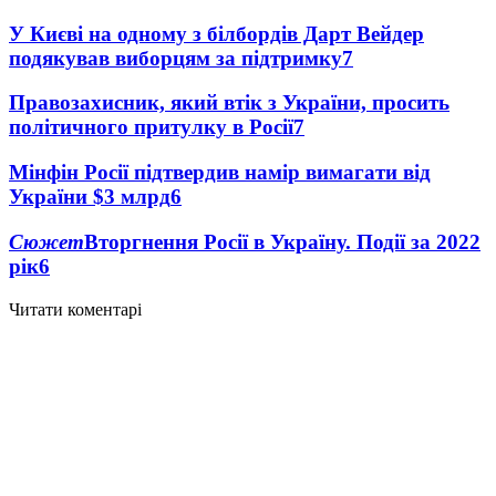
У Києві на одному з білбордів Дарт Вейдер
подякував виборцям за підтримку
7
Правозахисник, який втік з України, просить
політичного притулку в Росії
7
Мінфін Росії підтвердив намір вимагати від
України $3 млрд
6
Сюжет
Вторгнення Росії в Україну. Події за 2022
рік
6
Читати коментарі