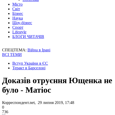
Місто
Світ
Бізнес
Наука
Шоу-бізнес
Спорт
Lifestyle
БЛОГИ ЧИТАЧІВ
СПЕЦТЕМА:
Війна в Ірані
ВСІ ТЕМИ
Вступ України в ЄС
Теракт в Барселоні
Доказів отруєння Ющенка не
було - Матіос
Корреспондент.net, 29 липня 2019, 17:48
0
736