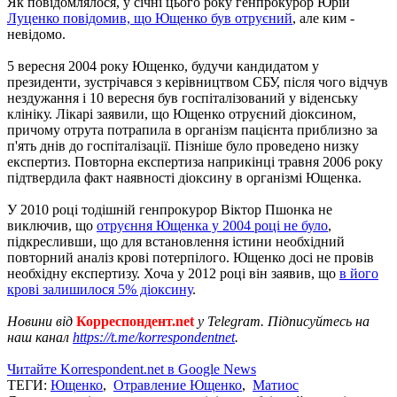
Як повідомлялося, у січні цього року генпрокурор Юрій
Луценко повідомив, що Ющенко був отруєний
, але ким -
невідомо.
5 вересня 2004 року Ющенко, будучи кандидатом у
президенти, зустрічався з керівництвом СБУ, після чого відчув
нездужання і 10 вересня був госпіталізований у віденську
клініку. Лікарі заявили, що Ющенко отруєний діоксином,
причому отрута потрапила в організм пацієнта приблизно за
п'ять днів до госпіталізації. Пізніше було проведено низку
експертиз. Повторна експертиза наприкінці травня 2006 року
підтвердила факт наявності діоксину в організмі Ющенка.
У 2010 році тодішній генпрокурор Віктор Пшонка не
виключив, що
отруєння Ющенка у 2004 році не було
,
підкресливши, що для встановлення істини необхідний
повторний аналіз крові потерпілого. Ющенко досі не провів
необхідну експертизу. Хоча у 2012 році він заявив, що
в його
крові залишилося 5% діоксину
.
Новини від
Корреспондент.net
у Telegram. Підписуйтесь на
наш канал
https://t.me/korrespondentnet
.
Читайте Korrespondent.net в Google News
ТЕГИ:
Ющенко
,
Отравление Ющенко
,
Матиос