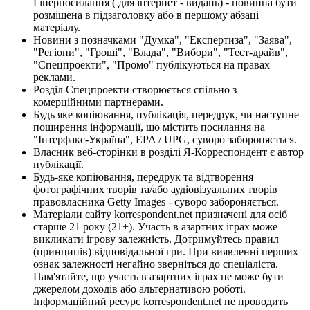
Гіперпосилання ( для інтернет - видань) - повинна бути
розміщена в підзаголовку або в першому абзаці
матеріалу.
Новини з позначками "Думка", "Експертиза", "Заява",
"Регіони", "Гроші", "Влада", "Вибори", "Тест-драйв",
"Спецпроекти", "Промо" публікуються на правах
реклами.
Розділ Спецпроекти створюється спільно з
комерційними партнерами.
Будь яке копіювання, публікація, передрук, чи наступне
поширення інформації, що містить посилання на
"Інтерфакс-Україна", EPA / UPG, суворо забороняється.
Власник веб-сторінки в розділі Я-Корреспондент є автор
публікації.
Будь-яке копіювання, передрук та відтворення
фотографічних творів та/або аудіовізуальних творів
правовласника Getty Images - суворо забороняється.
Матеріали сайту korrespondent.net призначені для осіб
старше 21 року (21+). Участь в азартних іграх може
викликати ігрову залежність. Дотримуйтесь правил
(принципів) відповідальної гри. При виявленні перших
ознак залежності негайно зверніться до спеціаліста.
Пам'ятайте, що участь в азартних іграх не може бути
джерелом доходів або альтернативою роботі.
Інформаційний ресурс korrespondent.net не проводить