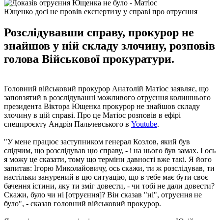
Ющенко досі не провів експертизу у справі про отруєння
Розслідувавши справу, прокурор не
знайшов у ній складу злочину, розповів
голова Військової прокуратури.
Головний військовий прокурор Анатолій Матіос заявляє, що
заповзятий в розслідуванні можливого отруєння колишнього
президента Віктора Ющенка прокурор не знайшов складу
злочину в цій справі. Про це Матіос розповів в ефірі
спецпроєкту Андрія Пальчевського в
Youtube
.
"У мене працює заступником генерал Козлов, який був
слідчим, що розслідував цю справу, - і на нього був замах. І ось
я можу це сказати, тому що терміни давності вже такі. Я його
запитав: Ігорю Миколайовичу, ось скажи, ти ж розслідував, ти
настільки занурений в цю ситуацію, що в тебе має бути своє
бачення істини, яку ти зміг довести, - чи тобі не дали довести?
Скажи, було чи ні [отруєння]? Він сказав "ні", отруєння не
було", - сказав головний військовий прокурор.