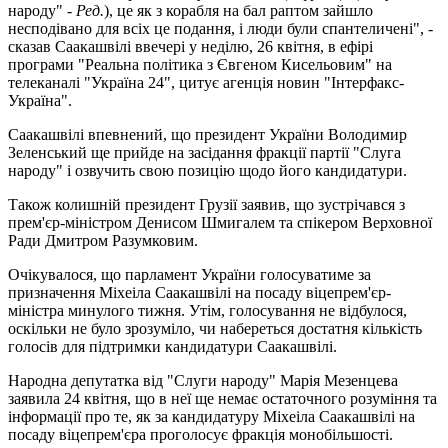
народу" -
Ред.
), це як з корабля на бал раптом зайшло
несподівано для всіх це подання, і люди були спантеличені", -
сказав Саакашвілі ввечері у неділю, 26 квітня, в ефірі
програми "Реальна політика з Євгеном Кисельовим" на
телеканалі "Україна 24", цитує агенція новин "Інтерфакс-
Україна".
Саакашвілі впевнений, що президент України Володимир
Зеленський ще прийде на засідання фракції партії "Слуга
народу" і озвучить свою позицію щодо його кандидатури.
Також колишній президент Грузії заявив, що зустрічався з
прем'єр-міністром Денисом Шмигалем та спікером Верховної
Ради Дмитром Разумковим.
Очікувалося, що парламент України голосуватиме за
призначення Міхеіла Саакашвілі на посаду віцепрем'єр-
міністра минулого тижня. Утім, голосування не відбулося,
оскільки не було зрозуміло, чи набереться достатня кількість
голосів для підтримки кандидатури Саакашвілі.
Народна депутатка від "Слуги народу" Марія Мезенцева
заявила 24 квітня, що в неї ще немає остаточного розуміння та
інформації про те, як за кандидатуру Міхеіла Саакашвілі на
посаду віцепрем'єра проголосує фракція монобільшості.