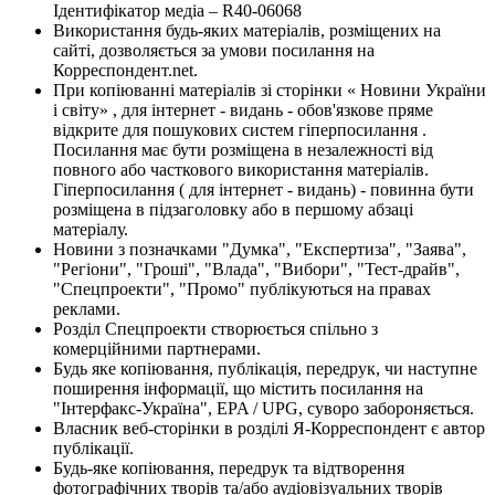
Ідентифікатор медіа – R40-06068
Використання будь-яких матеріалів, розміщених на
сайті, дозволяється за умови посилання на
Корреспондент.net.
При копіюванні матеріалів зі сторінки « Новини України
і світу» , для інтернет - видань - обов'язкове пряме
відкрите для пошукових систем гіперпосилання .
Посилання має бути розміщена в незалежності від
повного або часткового використання матеріалів.
Гіперпосилання ( для інтернет - видань) - повинна бути
розміщена в підзаголовку або в першому абзаці
матеріалу.
Новини з позначками "Думка", "Експертиза", "Заява",
"Регіони", "Гроші", "Влада", "Вибори", "Тест-драйв",
"Спецпроекти", "Промо" публікуються на правах
реклами.
Розділ Спецпроекти створюється спільно з
комерційними партнерами.
Будь яке копіювання, публікація, передрук, чи наступне
поширення інформації, що містить посилання на
"Інтерфакс-Україна", EPA / UPG, суворо забороняється.
Власник веб-сторінки в розділі Я-Корреспондент є автор
публікації.
Будь-яке копіювання, передрук та відтворення
фотографічних творів та/або аудіовізуальних творів