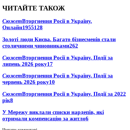
ЧИТАЙТЕ ТАКОЖ
Сюжет
Вторгнення Росії в Україну.
Онлайн
1955
128
Золоті люди Києва. Багато бізнесменів стали
столичними чиновниками
26
2
Сюжет
Вторгнення Росії в Україну. Події за
липень 2026 року
17
Сюжет
Вторгнення Росії в Україну. Події за
червень 2026 року
10
Сюжет
Вторгнення Росії в Україну. Події за 2022
рік
8
У Мережу виклали списки нардепів, які
отримали компенсацію за житло
6
Читати коментарі