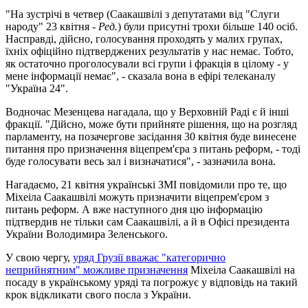
"На зустрічі в четвер (Саакашвілі з депутатами від "Слуги
народу" 23 квітня -
Ред.
) були присутні трохи більше 140 осіб.
Насправді, дійсно, голосування проходять у малих групах,
їхніх офіційно підтверджених результатів у нас немає. Тобто,
як остаточно проголосували всі групи і фракція в цілому - у
мене інформації немає", - сказала вона в ефірі телеканалу
"Україна 24".
Водночас Мезенцева нагадала, що у Верховній Раді є й інші
фракції. "Дійсно, може бути прийняте рішення, що на розгляд
парламенту, на позачергове засідання 30 квітня буде винесене
питання про призначення віцепрем'єра з питань реформ, - тоді
буде голосувати весь зал і визначатися", - зазначила вона.
Нагадаємо, 21 квітня українські ЗМІ повідомили про те, що
Міхеіла Саакашвілі можуть призначити віцепрем'єром з
питань реформ. А вже наступного дня цю інформацію
підтвердив не тільки сам Саакашвілі, а й в Офісі президента
України Володимира Зеленського.
У свою чергу,
уряд Грузії вважає "категорично
неприйнятним" можливе призначення
Міхеіла Саакашвілі на
посаду в українському уряді та погрожує у відповідь на такий
крок відкликати свого посла з України.