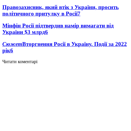
Правозахисник, який втік з України, просить
політичного притулку в Росії
7
Мінфін Росії підтвердив намір вимагати від
України $3 млрд
6
Сюжет
Вторгнення Росії в Україну. Події за 2022
рік
6
Читати коментарі