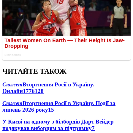
ЧИТАЙТЕ ТАКОЖ
Сюжет
Вторгнення Росії в Україну.
Онлайн
1776
128
Сюжет
Вторгнення Росії в Україну. Події за
липень 2026 року
15
У Києві на одному з білбордів Дарт Вейдер
подякував виборцям за підтримку
7