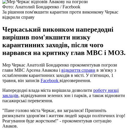
Фото: Анатолий Бондаренко / Facebook
За рішення пом'якшити карантин проти виконкому Черкас
відкрили справу
Черкаський виконком напередодні
вирішив пом'якшити низку
карантинних заходів, після чого
нарвався на критику глав МВС і МОЗ.
Мер Черкас Анатолій Бондаренко прокоментував погрози
глави МВС Арсена Авакова і
відкриття справи
в зв'язку з
ослабленням карантинних заходів в місті. У п'ятницю, 1
травня, він записів
Facebook
відеозвернення.
Напередодні влада міста вирішила дозволити
роботу низці
закладів
, відвідування зелених зон і парків, а також відновити
пасажирські перевезення.
"Пане голово міста Черкас, ви загралися! Припиніть
ризикувати здоров'ям і життям людей заради політичних ігор!
Реагування буде жорстким!" - прокоментував ситуацію
Аваков.