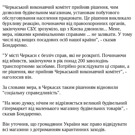
"Черкаський виконавчий комітет прийняв рішення, чим
дозволив будівельним магазинам, установам побутового
обслуговування населення працювати. Це рішення викликало
бурхливу реакцію, починаючи від правоохоронних органів,
закінчуючи СБУ, зрозуміло, що з Києва дзвонили... Мене,
мера, ніякими кримінальними справами ... не залякати. У тому
числі від вищих посадових осіб нашої країни", - сказав
Бондаренко.
"У місті Черкаси є безліч справ, які не розкриті. Починаючи
від вбивств, закінчуючи в рік понад 200 заволодінь
транспортними засобами. Потрібно розслідувати ці справи, а
не рішення, яке прийняв Черкаський виконавчий комітет", -
наголосив він.
За словами мера, в Черкасах таким рішенням відновили
"соціальну справедливість".
"На мою думку, нічим не відрізняється великий будівельний
гіпермаркет від маленького магазину будівельних товарів", -
сказав Бондаренко.
Він уточнив, що громадянин України має право відвідувати
всі магазини з дотриманням карантинних заходів.