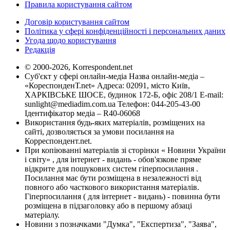
Правила користування сайтом
Договір користування сайтом
Політика у сфері конфіденційності і персональних даних
Угода щодо користування
Редакція
© 2000-2026, Korrespondent.net
Суб'єкт у сфері онлайн-медіа Назва онлайн-медіа –
«КореспонденТ.net» Адреса: 02091, місто Київ,
ХАРКІВСЬКЕ ШОСЕ, будинок 172-Б, офіс 208/1 E-mail:
sunlight@mediadim.com.ua
Телефон: 044-205-43-00
Ідентифікатор медіа – R40-06068
Використання будь-яких матеріалів, розміщених на
сайті, дозволяється за умови посилання на
Корреспондент.net.
При копіюванні матеріалів зі сторінки « Новини України
і світу» , для інтернет - видань - обов'язкове пряме
відкрите для пошукових систем гіперпосилання .
Посилання має бути розміщена в незалежності від
повного або часткового використання матеріалів.
Гіперпосилання ( для інтернет - видань) - повинна бути
розміщена в підзаголовку або в першому абзаці
матеріалу.
Новини з позначками "Думка", "Експертиза", "Заява",