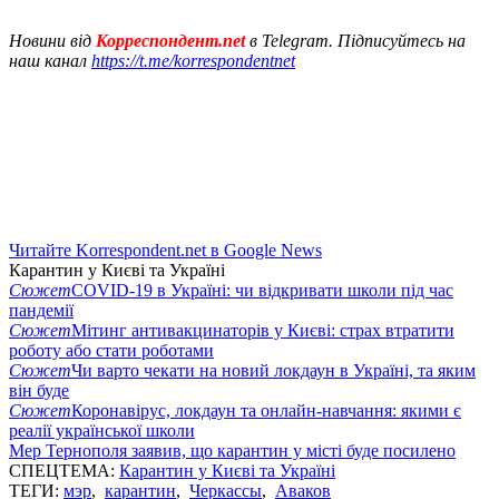
Новини від
Корреспондент.net
в Telegram. Підписуйтесь на
наш канал
https://t.me/korrespondentnet
Читайте Korrespondent.net в Google News
Карантин у Києві та Україні
Сюжет
COVID-19 в Україні: чи відкривати школи під час
пандемії
Сюжет
Мітинг антивакцинаторів у Києві: страх втратити
роботу або стати роботами
Сюжет
Чи варто чекати на новий локдаун в Україні, та яким
він буде
Сюжет
Коронавірус, локдаун та онлайн-навчання: якими є
реалії української школи
Мер Тернополя заявив, що карантин у місті буде посилено
СПЕЦТЕМА:
Карантин у Києві та Україні
ТЕГИ:
мэр
,
карантин
,
Черкассы
,
Аваков