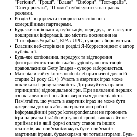
"Регіони", "Гроші", "Влада", "Вибори", "Тест-драйв",
"Спецпроекти", "Промо" публікуються на правах
реклами.
Розділ Спецпроекти створюється спільно з
комерційними партнерами.
Будь яке копіювання, публікація, передрук, чи наступне
поширення інформації, що містить посилання на
"Інтерфакс-Україна", EPA / UPG, суворо забороняється.
Власник веб-сторінки в розділі Я-Корреспондент є автор
публікації.
Будь-яке копіювання, передрук та відтворення
фотографічних творів та/або аудіовізуальних творів
правовласника Getty Images - суворо забороняється.
Матеріали сайту korrespondent.net призначені для осіб
старше 21 року (21+). Участь в азартних іграх може
викликати ігрову залежність. Дотримуйтесь правил
(принципів) відповідальної гри. При виявленні перших
ознак залежності негайно зверніться до спеціаліста.
Пам'ятайте, що участь в азартних іграх не може бути
джерелом доходів або альтернативою роботі.
Інформаційний ресурс korrespondent.net не проводить
ігри на реальні та/або віртуальні гроші, також сайт не
приймає ні в якій формі оплату ставок та інших
платежів, які пов’язані/можуть бути пов’язані з
азартними іграми, букмекерами чи тоталізаторами. Будь-