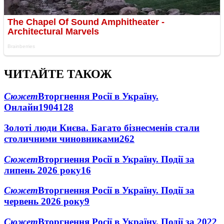
ЧИТАЙТЕ ТАКОЖ
Сюжет
Вторгнення Росії в Україну.
Онлайн
1904
128
Золоті люди Києва. Багато бізнесменів стали
столичними чиновниками
26
2
Сюжет
Вторгнення Росії в Україну. Події за
липень 2026 року
16
Сюжет
Вторгнення Росії в Україну. Події за
червень 2026 року
9
Сюжет
Вторгнення Росії в Україну. Події за 2022