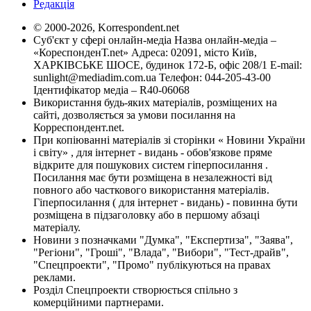
Редакція
© 2000-2026, Korrespondent.net
Суб'єкт у сфері онлайн-медіа Назва онлайн-медіа –
«КореспонденТ.net» Адреса: 02091, місто Київ,
ХАРКІВСЬКЕ ШОСЕ, будинок 172-Б, офіс 208/1 E-mail:
sunlight@mediadim.com.ua
Телефон: 044-205-43-00
Ідентифікатор медіа – R40-06068
Використання будь-яких матеріалів, розміщених на
сайті, дозволяється за умови посилання на
Корреспондент.net.
При копіюванні матеріалів зі сторінки « Новини України
і світу» , для інтернет - видань - обов'язкове пряме
відкрите для пошукових систем гіперпосилання .
Посилання має бути розміщена в незалежності від
повного або часткового використання матеріалів.
Гіперпосилання ( для інтернет - видань) - повинна бути
розміщена в підзаголовку або в першому абзаці
матеріалу.
Новини з позначками "Думка", "Експертиза", "Заява",
"Регіони", "Гроші", "Влада", "Вибори", "Тест-драйв",
"Спецпроекти", "Промо" публікуються на правах
реклами.
Розділ Спецпроекти створюється спільно з
комерційними партнерами.