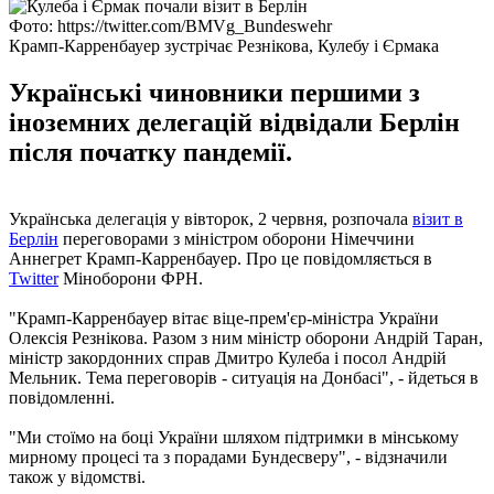
Фото: https://twitter.com/BMVg_Bundeswehr
Крамп-Карренбауер зустрічає Резнікова, Кулебу і Єрмака
Українські чиновники першими з
іноземних делегацій відвідали Берлін
після початку пандемії.
Українська делегація у вівторок, 2 червня, розпочала
візит в
Берлін
переговорами з міністром оборони Німеччини
Аннегрет Крамп-Карренбауер. Про це повідомляється в
Twitter
Міноборони ФРН.
"Крамп-Карренбауер вітає віце-прем'єр-міністра України
Олексія Резнікова. Разом з ним міністр оборони Андрій Таран,
міністр закордонних справ Дмитро Кулеба і посол Андрій
Мельник. Тема переговорів - ситуація на Донбасі", - йдеться в
повідомленні.
"Ми стоїмо на боці України шляхом підтримки в мінському
мирному процесі та з порадами Бундесверу", - відзначили
також у відомстві.