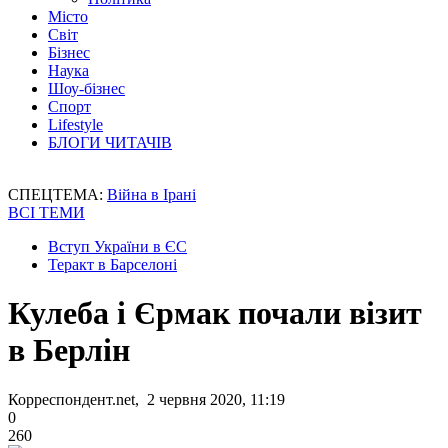
Місто
Світ
Бізнес
Наука
Шоу-бізнес
Спорт
Lifestyle
БЛОГИ ЧИТАЧІВ
СПЕЦТЕМА:
Війна в Ірані
ВСІ ТЕМИ
Вступ України в ЄС
Теракт в Барселоні
Кулеба і Єрмак почали візит
в Берлін
Корреспондент.net, 2 червня 2020, 11:19
0
260