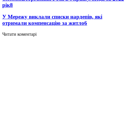
рік
8
У Мережу виклали списки нардепів, які
отримали компенсацію за житло
6
Читати коментарі