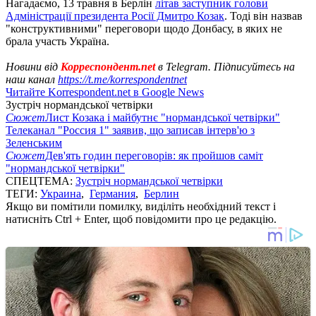
Нагадаємо, 13 травня в Берлін
літав заступник голови
Адміністрації президента Росії Дмитро Козак
. Тоді він назвав
"конструктивними" переговори щодо Донбасу, в яких не
брала участь Україна.
Новини від
Корреспондент.net
в Telegram. Підписуйтесь на
наш канал
https://t.me/korrespondentnet
Читайте Korrespondent.net в Google News
Зустріч нормандської четвірки
Сюжет
Лист Козака і майбутнє "нормандської четвірки"
Телеканал "Россия 1" заявив, що записав інтерв'ю з
Зеленським
Сюжет
Дев'ять годин переговорів: як пройшов саміт
"нормандської четвірки"
СПЕЦТЕМА:
Зустріч нормандської четвірки
ТЕГИ:
Украина
,
Германия
,
Берлин
Якщо ви помітили помилку, виділіть необхідний текст і
натисніть Ctrl + Enter, щоб повідомити про це редакцію.