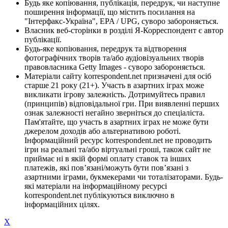
Будь яке копіювання, публікація, передрук, чи наступне
поширення інформації, що містить посилання на
"Інтерфакс-Україна", EPA / UPG, суворо забороняється.
Власник веб-сторінки в розділі Я-Корреспондент є автор
публікації.
Будь-яке копіювання, передрук та відтворення
фотографічних творів та/або аудіовізуальних творів
правовласника Getty Images - суворо забороняється.
Матеріали сайту korrespondent.net призначені для осіб
старше 21 року (21+). Участь в азартних іграх може
викликати ігрову залежність. Дотримуйтесь правил
(принципів) відповідальної гри. При виявленні перших
ознак залежності негайно зверніться до спеціаліста.
Пам'ятайте, що участь в азартних іграх не може бути
джерелом доходів або альтернативою роботі.
Інформаційний ресурс korrespondent.net не проводить
ігри на реальні та/або віртуальні гроші, також сайт не
приймає ні в якій формі оплату ставок та інших
платежів, які пов’язані/можуть бути пов’язані з
азартними іграми, букмекерами чи тоталізаторами. Будь-
які матеріали на інформаційному ресурсі
korrespondent.net публікуються виключно в
інформаційних цілях.
X