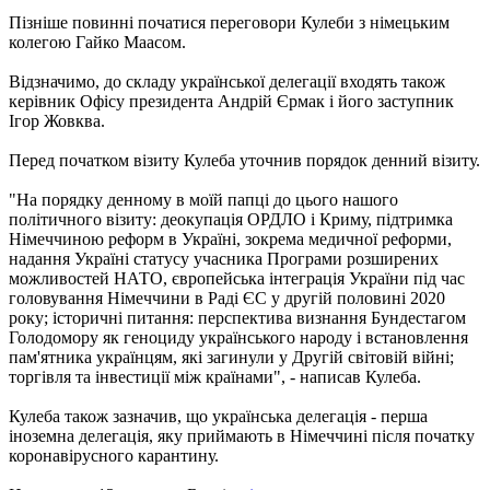
Пізніше повинні початися переговори Кулеби з німецьким
колегою Гайко Маасом.
Відзначимо, до складу української делегації входять також
керівник Офісу президента Андрій Єрмак і його заступник
Ігор Жовква.
Перед початком візиту Кулеба уточнив порядок денний візиту.
"На порядку денному в моїй папці до цього нашого
політичного візиту: деокупація ОРДЛО і Криму, підтримка
Німеччиною реформ в Україні, зокрема медичної реформи,
надання Україні статусу учасника Програми розширених
можливостей НАТО, європейська інтеграція України під час
головування Німеччини в Раді ЄС у другій половині 2020
року; історичні питання: перспектива визнання Бундестагом
Голодомору як геноциду українського народу і встановлення
пам'ятника українцям, які загинули у Другій світовій війні;
торгівля та інвестиції між країнами", - написав Кулеба.
Кулеба також зазначив, що українська делегація - перша
іноземна делегація, яку приймають в Німеччині після початку
коронавірусного карантину.