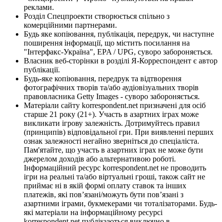
реклами.
Розділ Спецпроекти створюється спільно з
комерційними партнерами.
Будь яке копіювання, публікація, передрук, чи наступне
поширення інформації, що містить посилання на
"Інтерфакс-Україна", EPA / UPG, суворо забороняється.
Власник веб-сторінки в розділі Я-Корреспондент є автор
публікації.
Будь-яке копіювання, передрук та відтворення
фотографічних творів та/або аудіовізуальних творів
правовласника Getty Images - суворо забороняється.
Матеріали сайту korrespondent.net призначені для осіб
старше 21 року (21+). Участь в азартних іграх може
викликати ігрову залежність. Дотримуйтесь правил
(принципів) відповідальної гри. При виявленні перших
ознак залежності негайно зверніться до спеціаліста.
Пам'ятайте, що участь в азартних іграх не може бути
джерелом доходів або альтернативою роботі.
Інформаційний ресурс korrespondent.net не проводить
ігри на реальні та/або віртуальні гроші, також сайт не
приймає ні в якій формі оплату ставок та інших
платежів, які пов’язані/можуть бути пов’язані з
азартними іграми, букмекерами чи тоталізаторами. Будь-
які матеріали на інформаційному ресурсі
korrespondent.net публікуються виключно в