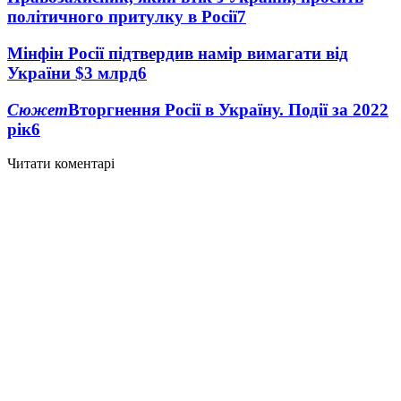
політичного притулку в Росії
7
Мінфін Росії підтвердив намір вимагати від
України $3 млрд
6
Сюжет
Вторгнення Росії в Україну. Події за 2022
рік
6
Читати коментарі