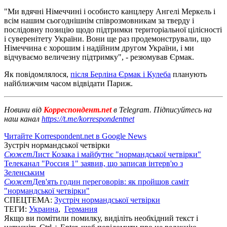
"Ми вдячні Німеччині і особисто канцлеру Ангелі Меркель і
всім нашим сьогоднішнім співрозмовникам за тверду і
послідовну позицію щодо підтримки територіальної цілісності
і суверенітету України. Вони ще раз продемонстрували, що
Німеччина є хорошим і надійним другом України, і ми
відчуваємо величезну підтримку", - резюмував Єрмак.
Як повідомлялося,
після Берліна Єрмак і Кулеба
планують
найближчим часом відвідати Париж.
Новини від
Корреспондент.net
в Telegram. Підписуйтесь на
наш канал
https://t.me/korrespondentnet
Читайте Korrespondent.net в Google News
Зустріч нормандської четвірки
Сюжет
Лист Козака і майбутнє "нормандської четвірки"
Телеканал "Россия 1" заявив, що записав інтерв'ю з
Зеленським
Сюжет
Дев'ять годин переговорів: як пройшов саміт
"нормандської четвірки"
СПЕЦТЕМА:
Зустріч нормандської четвірки
ТЕГИ:
Украина
,
Германия
Якщо ви помітили помилку, виділіть необхідний текст і