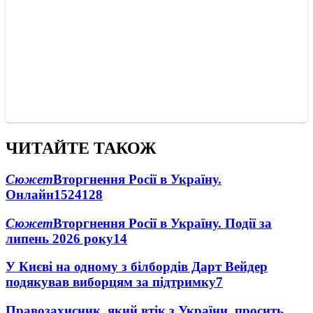
ЧИТАЙТЕ ТАКОЖ
Сюжет
Вторгнення Росії в Україну.
Онлайн
1524
128
Сюжет
Вторгнення Росії в Україну. Події за
липень 2026 року
14
У Києві на одному з білбордів Дарт Вейдер
подякував виборцям за підтримку
7
Правозахисник, який втік з України, просить