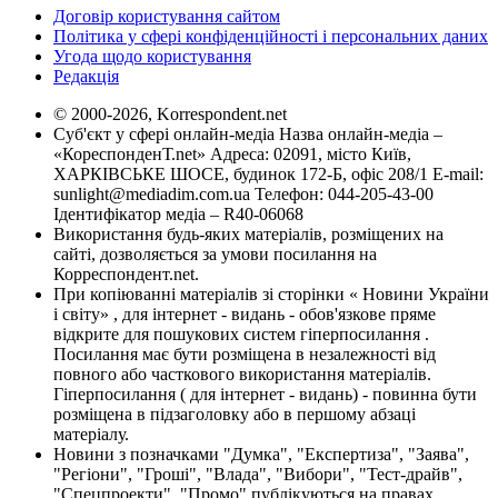
Договір користування сайтом
Політика у сфері конфіденційності і персональних даних
Угода щодо користування
Редакція
© 2000-2026, Korrespondent.net
Суб'єкт у сфері онлайн-медіа Назва онлайн-медіа –
«КореспонденТ.net» Адреса: 02091, місто Київ,
ХАРКІВСЬКЕ ШОСЕ, будинок 172-Б, офіс 208/1 E-mail:
sunlight@mediadim.com.ua
Телефон: 044-205-43-00
Ідентифікатор медіа – R40-06068
Використання будь-яких матеріалів, розміщених на
сайті, дозволяється за умови посилання на
Корреспондент.net.
При копіюванні матеріалів зі сторінки « Новини України
і світу» , для інтернет - видань - обов'язкове пряме
відкрите для пошукових систем гіперпосилання .
Посилання має бути розміщена в незалежності від
повного або часткового використання матеріалів.
Гіперпосилання ( для інтернет - видань) - повинна бути
розміщена в підзаголовку або в першому абзаці
матеріалу.
Новини з позначками "Думка", "Експертиза", "Заява",
"Регіони", "Гроші", "Влада", "Вибори", "Тест-драйв",
"Спецпроекти", "Промо" публікуються на правах