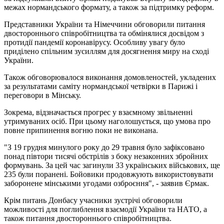
межах нормандського формату, а також за підтримку реформ.
Представники України та Німеччини обговорили питання
двостороннього співробітництва та обмінялися досвідом з
протидії пандемії коронавірусу. Особливу увагу було
приділено спільним зусиллям для досягнення миру на сході
України.
Також обговорювалося виконання домовленостей, укладених
за результатами саміту нормандської четвірки в Парижі і
переговори в Мінську.
Зокрема, відзначається прогрес у взаємному звільненні
утримуваних осіб. При цьому наголошується, що умова про
повне припинення вогню поки не виконана.
"З 19 ​​грудня минулого року до 29 травня було зафіксовано
понад півтори тисячі обстрілів з боку незаконних збройних
формувань. За цей час загинули 33 українських військових, ще
235 були поранені. Бойовики продовжують використовувати
заборонене мінськими угодами озброєння", - заявив Єрмак.
Крім питань Донбасу учасники зустрічі обговорили
можливості для поглиблення взаємодії України та НАТО, а
також питання двостороннього співробітництва.