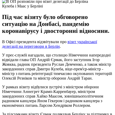
Кулеба і Маас у Берліні
Під час візиту було обговорено
ситуацію на Донбасі, пандемію
коронавірусу і двосторонні відносини.
В Офісі президента відзвітували про
візит української
делегації на переговори в Берлін
.
У прес-службі нагадали, що столицю Німеччини напередодні
відвідали глава ОП Андрій Єрмак, його заступник Ігор
Жовква, радник президента Руслан Демченко, а також міністр
закордонних справ Дмитро Кулеба, віце-прем'єр-міністр -
міністр з питань реінтеграції тимчасово окупованих територій
Олексій Резніков та міністр оборони Андрій Таран.
У рамках візиту відбулися зустрічі з міністром оборони
Німеччини Аннегрет Крамп-Карренбауер, міністром
закордонних справ Хайко Маасом, зовнішньополітичним
радником канцлера Яном Гекером і радником канцлера з
економічних питань Ларсом-Хендріком Роллером.
За підсумками візиту Єрмак подякував Берліну за підтримку в