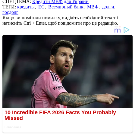
СПЕЦТЕМА:
Кредити МВФ для України
ТЕГИ:
кредиты
,
ЕС
,
Всемирный банк
,
МВФ
,
долги
,
госдолг
Якщо ви помітили помилку, виділіть необхідний текст і
натисніть Ctrl + Enter, щоб повідомити про це редакцію.