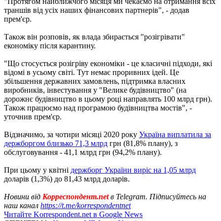
"Протягом найближчого місяця ми чекаємо на отримання всіх
траншів від усіх наших фінансових партнерів", - додав
прем'єр.
Також він розповів, як влада збирається "розігрівати"
економіку після карантину.
"Що стосується розігріву економіки - це класичні підходи, які
відомі в усьому світі. Тут немає проривних ідей. Це
збільшення державних замовлень, підтримка власних
виробників, інвестування у "Велике будівництво" (на
дорожнє будівництво в цьому році направлять 100 млрд грн).
Також працюємо над програмою будівництва мостів", -
уточнив прем'єр.
Відзначимо, за чотири місяці 2020 року
Україна виплатила за
держборгом близько 71,3 млрд
грн (81,8% плану), з
обслуговування - 41,1 млрд грн (94,2% плану).
При цьому у квітні
держборг України виріс на 1,05 млрд
доларів (1,3%) до 81,43 млрд доларів.
Новини від
Корреспондент.net
в Telegram. Підписуйтесь на
наш канал
https://t.me/korrespondentnet
Читайте Korrespondent.net в Google News