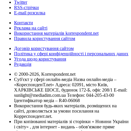
Twitter
RSS-стрічки
E-mail розсилка
Контакти
Реклама на сайті
Використання матеріалів korrespondent.net
Правила користування сайтом
Договір користування сайтом
Політика у сфері конфіденційності і персональних даних
Угода щодо користування
Редакція
© 2000-2026, Korrespondent.net
Суб'єкт у сфері онлайн-медіа Назва онлайн-медіа –
«КореспонденТ.net» Адреса: 02091, місто Київ,
ХАРКІВСЬКЕ ШОСЕ, будинок 172-Б, офіс 208/1 E-mail:
sunlight@mediadim.com.ua
Телефон: 044-205-43-00
Ідентифікатор медіа – R40-06068
Використання будь-яких матеріалів, розміщених на
сайті, дозволяється за умови посилання на
Корреспондент.net.
При копіюванні матеріалів зі сторінки « Новини України
і світу» , для інтернет - видань - обов'язкове пряме