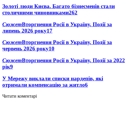
Золоті люди Києва. Багато бізнесменів стали
столичними чиновниками
26
2
Сюжет
Вторгнення Росії в Україну. Події за
липень 2026 року
17
Сюжет
Вторгнення Росії в Україну. Події за
червень 2026 року
10
Сюжет
Вторгнення Росії в Україну. Події за 2022
рік
9
У Мережу виклали списки нардепів, які
отримали компенсацію за житло
6
Читати коментарі