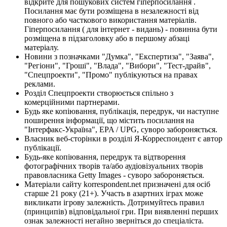
відкрите для пошукових систем гіперпосилання .
Посилання має бути розміщена в незалежності від
повного або часткового використання матеріалів.
Гіперпосилання ( для інтернет - видань) - повинна бути
розміщена в підзаголовку або в першому абзаці
матеріалу.
Новини з позначками "Думка", "Експертиза", "Заява",
"Регіони", "Гроші", "Влада", "Вибори", "Тест-драйв",
"Спецпроекти", "Промо" публікуються на правах
реклами.
Розділ Спецпроекти створюється спільно з
комерційними партнерами.
Будь яке копіювання, публікація, передрук, чи наступне
поширення інформації, що містить посилання на
"Інтерфакс-Україна", EPA / UPG, суворо забороняється.
Власник веб-сторінки в розділі Я-Корреспондент є автор
публікації.
Будь-яке копіювання, передрук та відтворення
фотографічних творів та/або аудіовізуальних творів
правовласника Getty Images - суворо забороняється.
Матеріали сайту korrespondent.net призначені для осіб
старше 21 року (21+). Участь в азартних іграх може
викликати ігрову залежність. Дотримуйтесь правил
(принципів) відповідальної гри. При виявленні перших
ознак залежності негайно зверніться до спеціаліста.