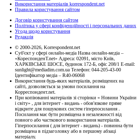
Використання матеріалів korrespondent.net
Правила користування сайтом
Договір користування сайтом
Політика у сфері конфіденційності і персональних даних
Угода щодо користування
Редакція
© 2000-2026, Korrespondent.net
Суб'єкт у сфері онлайн-медіа Назва онлайн-медіа –
«КореспонденТ.net» Адреса: 02091, місто Київ,
ХАРКІВСЬКЕ ШОСЕ, будинок 172-Б, офіс 208/1 E-mail:
sunlight@mediadim.com.ua
Телефон: 044-205-43-00
Ідентифікатор медіа – R40-06068
Використання будь-яких матеріалів, розміщених на
сайті, дозволяється за умови посилання на
Корреспондент.net.
При копіюванні матеріалів зі сторінки « Новини України
і світу» , для інтернет - видань - обов'язкове пряме
відкрите для пошукових систем гіперпосилання .
Посилання має бути розміщена в незалежності від
повного або часткового використання матеріалів.
Гіперпосилання ( для інтернет - видань) - повинна бути
розміщена в підзаголовку або в першому абзаці
матеріалу.