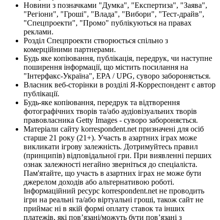
Новини з позначками "Думка", "Експертиза", "Заява",
"Регіони", "Гроші", "Влада", "Вибори", "Тест-драйв",
"Спецпроекти", "Промо" публікуються на правах
реклами.
Розділ Спецпроекти створюється спільно з
комерційними партнерами.
Будь яке копіювання, публікація, передрук, чи наступне
поширення інформації, що містить посилання на
"Інтерфакс-Україна", EPA / UPG, суворо забороняється.
Власник веб-сторінки в розділі Я-Корреспондент є автор
публікації.
Будь-яке копіювання, передрук та відтворення
фотографічних творів та/або аудіовізуальних творів
правовласника Getty Images - суворо забороняється.
Матеріали сайту korrespondent.net призначені для осіб
старше 21 року (21+). Участь в азартних іграх може
викликати ігрову залежність. Дотримуйтесь правил
(принципів) відповідальної гри. При виявленні перших
ознак залежності негайно зверніться до спеціаліста.
Пам'ятайте, що участь в азартних іграх не може бути
джерелом доходів або альтернативою роботі.
Інформаційний ресурс korrespondent.net не проводить
ігри на реальні та/або віртуальні гроші, також сайт не
приймає ні в якій формі оплату ставок та інших
платежів, які пов’язані/можуть бути пов’язані з