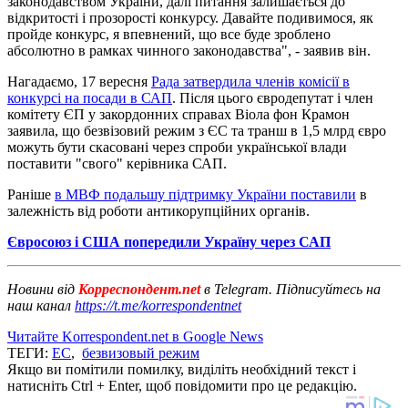
законодавством України, далі питання залишається до
відкритості і прозорості конкурсу. Давайте подивимося, як
пройде конкурс, я впевнений, що все буде зроблено
абсолютно в рамках чинного законодавства", - заявив він.
Нагадаємо, 17 вересня
Рада затвердила членів комісії в
конкурсі на посади в САП
. Після цього євродепутат і член
комітету ЄП у закордонних справах Віола фон Крамон
заявила, що безвізовий режим з ЄС та транш в 1,5 млрд євро
можуть бути скасовані через спроби української влади
поставити "свого" керівника САП.
Раніше
в МВФ подальшу підтримку України поставили
в
залежність від роботи антикорупційних органів.
Євросоюз і США попередили Україну через САП
Новини від
Корреспондент.net
в Telegram. Підписуйтесь на
наш канал
https://t.me/korrespondentnet
Читайте Korrespondent.net в Google News
ТЕГИ:
ЕС
,
безвизовый режим
Якщо ви помітили помилку, виділіть необхідний текст і
натисніть Ctrl + Enter, щоб повідомити про це редакцію.