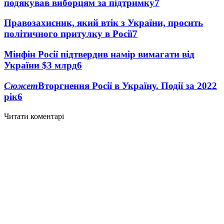
подякував виборцям за підтримку
7
Правозахисник, який втік з України, просить
політичного притулку в Росії
7
Мінфін Росії підтвердив намір вимагати від
України $3 млрд
6
Сюжет
Вторгнення Росії в Україну. Події за 2022
рік
6
Читати коментарі