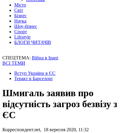
Місто
Світ
Бізнес
Наука
Шоу-бізнес
Спорт
Lifestyle
БЛОГИ ЧИТАЧІВ
СПЕЦТЕМА:
Війна в Ірані
ВСІ ТЕМИ
Вступ України в ЄС
Теракт в Барселоні
Шмигаль заявив про
відсутність загроз безвізу з
ЄС
Корреспондент.net, 18 вересня 2020, 11:32