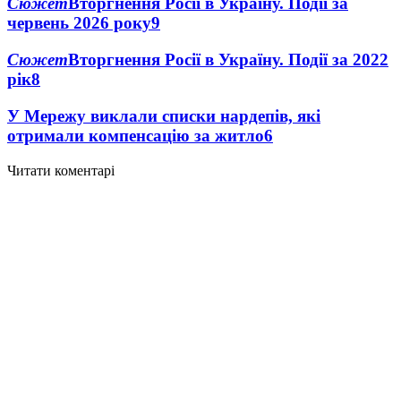
Сюжет
Вторгнення Росії в Україну. Події за
червень 2026 року
9
Сюжет
Вторгнення Росії в Україну. Події за 2022
рік
8
У Мережу виклали списки нардепів, які
отримали компенсацію за житло
6
Читати коментарі