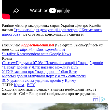
Раніше міністр закордонних справ України Дмитро Кулеба
назвав
"три кити" для деокупації і реінтеграції Кримського
півострова
- це стратегія, консолідація і синергія.
Новини від
Корреспондент.net
у Telegram. Підписуйтесь на
наш канал
https://t.me/korrespondentnet
Читайте Korrespondent.net в Google News
Крым
Сюжет
Підсумки 07.08: "Пекельні" санкції і "парад" дронів
"Парад" дронів у Ялті: названо можливу ціль
У ГУР заявили про "парад дронів" біля Ялти
Морські дрони атакували порт у Ялті - соцмережі
ЗСУ уразили склад ударних дронів у Криму
ТЕГИ:
Крым
,
ВСУ
Якщо ви помітили помилку, виділіть необхідний текст і
натисніть Ctrl + Enter, щоб повідомити про це редакцію.