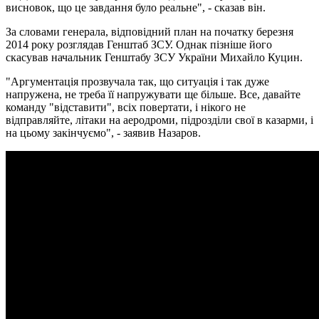
висновок, що це завдання було реальне", - сказав він.
За словами генерала, відповідний план на початку березня
2014 року розглядав Генштаб ЗСУ. Однак пізніше його
скасував начальник Генштабу ЗСУ України Михайло Куцин.
"Аргументація прозвучала так, що ситуація і так дуже
напружена, не треба її напружувати ще більше. Все, давайте
команду "відставити", всіх повертати, і нікого не
відправляйте, літаки на аеродроми, підрозділи свої в казарми, і
на цьому закінчуємо", - заявив Назаров.