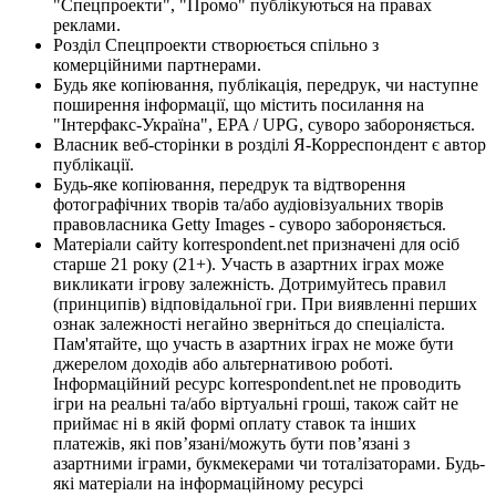
"Спецпроекти", "Промо" публікуються на правах
реклами.
Розділ Спецпроекти створюється спільно з
комерційними партнерами.
Будь яке копіювання, публікація, передрук, чи наступне
поширення інформації, що містить посилання на
"Інтерфакс-Україна", EPA / UPG, суворо забороняється.
Власник веб-сторінки в розділі Я-Корреспондент є автор
публікації.
Будь-яке копіювання, передрук та відтворення
фотографічних творів та/або аудіовізуальних творів
правовласника Getty Images - суворо забороняється.
Матеріали сайту korrespondent.net призначені для осіб
старше 21 року (21+). Участь в азартних іграх може
викликати ігрову залежність. Дотримуйтесь правил
(принципів) відповідальної гри. При виявленні перших
ознак залежності негайно зверніться до спеціаліста.
Пам'ятайте, що участь в азартних іграх не може бути
джерелом доходів або альтернативою роботі.
Інформаційний ресурс korrespondent.net не проводить
ігри на реальні та/або віртуальні гроші, також сайт не
приймає ні в якій формі оплату ставок та інших
платежів, які пов’язані/можуть бути пов’язані з
азартними іграми, букмекерами чи тоталізаторами. Будь-
які матеріали на інформаційному ресурсі