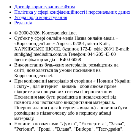
Договір користування сайтом
Політика у сфері конфіденційності і персональних даних
Угода щодо користування
Редакція
© 2000-2026, Korrespondent.net
Суб'єкт у сфері онлайн-медіа Назва онлайн-медіа –
«КореспонденТ.net» Адреса: 02091, місто Київ,
ХАРКІВСЬКЕ ШОСЕ, будинок 172-Б, офіс 208/1 E-mail:
sunlight@mediadim.com.ua
Телефон: 044-205-43-00
Ідентифікатор медіа – R40-06068
Використання будь-яких матеріалів, розміщених на
сайті, дозволяється за умови посилання на
Корреспондент.net.
При копіюванні матеріалів зі сторінки « Новини України
і світу» , для інтернет - видань - обов'язкове пряме
відкрите для пошукових систем гіперпосилання .
Посилання має бути розміщена в незалежності від
повного або часткового використання матеріалів.
Гіперпосилання ( для інтернет - видань) - повинна бути
розміщена в підзаголовку або в першому абзаці
матеріалу.
Новини з позначками "Думка", "Експертиза", "Заява",
"Регіони", "Гроші", "Влада", "Вибори", "Тест-драйв",