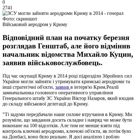
0
2741
Фото: скриншот
Військовий аеродром у Криму
Відповідний план на початку березня
розглядав Генштаб, але його відмінив
начальник відомства Михайло Куцин,
заявив військовослужбовець.
Під час окупації Криму в 2014 році підрозділи Збройних сил
України могли зайняти і утримувати кримські аеродроми та
інші стратегічні об'єкти,
заявив
в інтерв'ю Крим.Реалії
замначальника головного оперативного управління
Генерального штабу ЗС України Віктор Назаров, який входив
до складу військової делегації до Криму.
"Ті задуми передбачали наше силове втручання в Криму. Ми
розуміли, що завдання досить складне і навряд чи може бути
виконане на 100 відсотків. Але тим не менше взяти під
контроль ключові аеродроми, ключові об'єкти, як потім було
на Донбасі, воно було реальне. Я досі аналізую і роблю