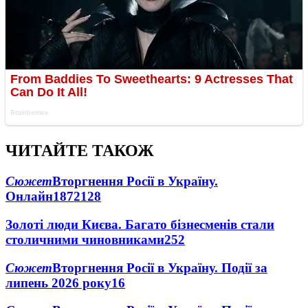
ЧИТАЙТЕ ТАКОЖ
Сюжет
Вторгнення Росії в Україну.
Онлайн
1872
128
Золоті люди Києва. Багато бізнесменів стали
столичними чиновниками
25
2
Сюжет
Вторгнення Росії в Україну. Події за
липень 2026 року
16