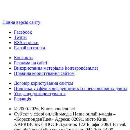
Повна версія сайту
Facebook
Twitter
RSS-стрічки
E-mail розсилка
Контакти
Реклама на сайті
Використання матеріалів korrespondent.net
Правила користування сайтом
Договір користування сайтом
Політика у сфері конфіденційності і персональних даних
Угода щодо користування
Редакція
© 2000-2026, Korrespondent.net
Суб'єкт у сфері онлайн-медіа Назва онлайн-медіа –
«КореспонденТ.net» Адреса: 02091, місто Київ,
ХАРКІВСЬКЕ ШОСЕ, будинок 172-Б, офіс 208/1 E-mail:
sunlight@mediadim.com.ua
Телефон: 044-205-43-00