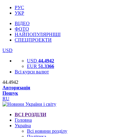
РУС
УКР
ВІДЕО
ФОТО
НАЙПОПУЛЯРНІШІ
СПЕЦПРОЕКТИ
USD
USD
44.4942
EUR
51.3366
Всі курси валют
44.4942
Авторизація
Пошук
RU
ВСІ РОЗДІЛИ
Головна
Україна
Всі новини розділу
Політика