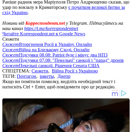
Раніше радник мера Маріуполя Петро Андрющенко сказав, що
удар по вокзалу в Краматорську
є початком великої битви за
схід України
.
Новини від
Корреспондент.net
у Telegram. Підписуйтесь на
наш канал
https://t.me/korrespondentnet
Читайте Korrespondent.net в Google News
Сюжети
Сюжет
Вторгнення Росії в Україну. Онлайн
Сюжет
Війна на Близькому Сході. Онлайн
Сюжет
Підсумки 08.08: Patriot буде і мінус два НПЗ
Сюжет
Підсумки 07.08: "Пекельні" санкції і "парад" дронів
Сюжет
Пекельні санкції. Рішення Сената США
СПЕЦТЕМА:
Сюжети
,
Війна Росії з Україною
ТЕГИ:
Пентагон
,
ракеты
,
Днепр
Якщо ви помітили помилку, виділіть необхідний текст і
натисніть Ctrl + Enter, щоб повідомити про це редакцію.