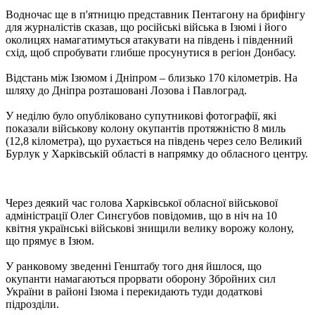
Водночас ще в п'ятницю представник Пентагону на брифінгу
для журналістів сказав, що російські війська в Ізюмі і його
околицях намагатимуться атакувати на південь і південний
схід, щоб спробувати глибше просунутися в регіон Донбасу.
Відстань між Ізюмом і Дніпром – близько 170 кілометрів. На
шляху до Дніпра розташовані Лозова і Павлоград.
У неділю було опубліковано супутникові фотографії, які
показали військову колону окупантів протяжністю 8 миль
(12,8 кілометра), що рухається на південь через село Великий
Бурлук у Харківській області в напрямку до обласного центру.
Через деякий час голова Харківської обласної військової
адміністрації Олег Синєгубов повідомив, що в ніч на 10
квітня українські військові знищили велику ворожу колону,
що прямує в Ізюм.
У ранковому зведенні Генштабу того дня йшлося, що
окупанти намагаються прорвати оборону Збройних сил
України в районі Ізюма і перекидають туди додаткові
підрозділи.