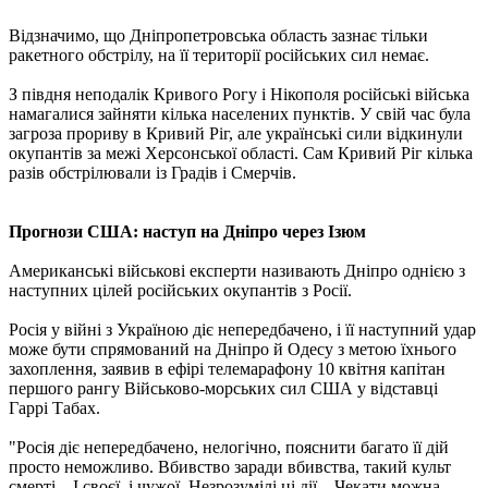
Відзначимо, що Дніпропетровська область зазнає тільки
ракетного обстрілу, на її території російських сил немає.
З півдня неподалік Кривого Рогу і Нікополя російські війська
намагалися зайняти кілька населених пунктів. У свій час була
загроза прориву в Кривий Ріг, але українські сили відкинули
окупантів за межі Херсонської області. Сам Кривий Ріг кілька
разів обстрілювали із Градів і Смерчів.
Прогнози США: наступ на Дніпро через Ізюм
Американські військові експерти називають Дніпро однією з
наступних цілей російських окупантів з Росії.
Росія у війні з Україною діє непередбачено, і її наступний удар
може бути спрямований на Дніпро й Одесу з метою їхнього
захоплення, заявив в ефірі телемарафону 10 квітня капітан
першого рангу Військово-морських сил США у відставці
Гаррі Табах.
"Росія діє непередбачено, нелогічно, пояснити багато її дій
просто неможливо. Вбивство заради вбивства, такий культ
смерті... І своєї, і чужої. Незрозумілі ці дії... Чекати можна