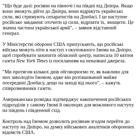
"Що буде далі: росіяни на півночі і на півдні від Дніпра. Якщо
вони зможуть дійти до Дніпра, вони відріжуть українські
сили, які стримують сепаратистів на Донбасі. І це наступне
російське завдання: оточити ці сили, відрізати їх, знищити. Це
значна частина української армії", – заявив відставний
генерал.
У Міністерстві оборони США припускають, що російські
війська можуть піти в наступ з окупованого Ізюма на Дніпро,
щоб спробувати захопити обласний центр, написала 10 квітня
газета
New York Times
із посиланням на неназвані джерела.
"Ми протягом кількох днів обговорюємо те, як важливо для
них заволодіти Ізюмом, адже він розташований майже
посередині Донбасу, дещо на заході від нього", – кажуть
співрозмовники газети.
Американська розвідка підтверджує накопичення російських
підрозділів у самому Ізюмі й околицях для можливого наступу
на південь і південний схід.
Контроль над Ізюмом дозволить росіянам згодом перейти до
наступу на Дніпро, на думку військових аналітиків оборонних
відомств США.