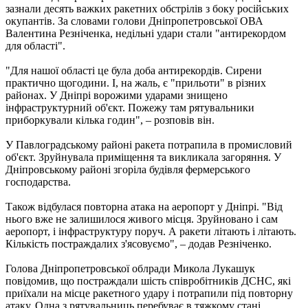
зазнали десять важких ракетних обстрілів з боку російських
окупантів. За словами голови Дніпропетровської ОВА
Валентина Резніченка, недільні удари стали "антирекордом
для області".
"Для нашої області це була доба антирекордів. Сирени
практично щогодини. І, на жаль, є "прильоти" в різних
районах. У Дніпрі ворожими ударами знищено
інфраструктурний об'єкт. Пожежу там рятувальники
приборкували кілька годин", – розповів він.
У Павлоградському районі ракета потрапила в промисловий
об'єкт. Зруйнувала приміщення та викликала загоряння. У
Дніпровському районі згоріла будівля фермерського
господарства.
Також відбулася повторна атака на аеропорт у Дніпрі. "Від
нього вже не залишилося живого місця. Зруйновано і сам
аеропорт, і інфраструктуру поруч. А ракети літають і літають.
Кількість постраждалих з'ясовуємо", – додав Резніченко.
Голова Дніпропетровської облради Микола Лукашук
повідомив, що постраждали шість співробітників ДСНС, які
приїхали на місце ракетного удару і потрапили під повторну
атаку. Одна з рятувальниць перебуває в тяжкому стані.