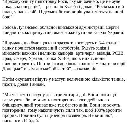
"Враховуючи ту підготовку Росії, яку ми бачимо, це не буде
локальна операція", – розповів Кулеба і додав: "Росія має свій
план, у нас є свій. Підсумок битви вирішуватиметься на полі
бою".
Голова Луганської обласної військової адміністрації Сергій
Гайдай також припустив, яким може бути бій за схід України.
"Я думаю, що буде щось на зразок такого: десь о 3-4 годині
ранку почнеться масований артобстріл. Будуть задіяні
міномети важких і великих калібрів, артилерія, авіація, РСЗВ,
Град, Смерч, Ураган, Точка-У. Все, що в них є, вони
використовують. Це триватиме кілька годин саме на території
Донецької та Луганської областей", – сказав він.
Потім окупанти підуть у наступ величезною кількістю танків,
піхоти, додав Гайдай.
"Ми чекаємо наступу десь три-чотири дні. Вони поки що
гальмують, бо не хочуть повторення свого дебільного
бліцкригу, який триває вже так багато днів. Вони не хочуть
повторення, тому накопичують сили так, щоб 100% зробити
прорив. Повинні були ще вчора-позавчора. Не вийшло", –
наголосив Гайдай.