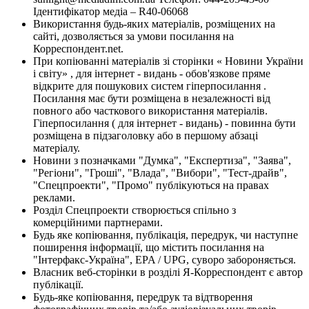
Ідентифікатор медіа – R40-06068
Використання будь-яких матеріалів, розміщених на
сайті, дозволяється за умови посилання на
Корреспондент.net.
При копіюванні матеріалів зі сторінки « Новини України
і світу» , для інтернет - видань - обов'язкове пряме
відкрите для пошукових систем гіперпосилання .
Посилання має бути розміщена в незалежності від
повного або часткового використання матеріалів.
Гіперпосилання ( для інтернет - видань) - повинна бути
розміщена в підзаголовку або в першому абзаці
матеріалу.
Новини з позначками "Думка", "Експертиза", "Заява",
"Регіони", "Гроші", "Влада", "Вибори", "Тест-драйв",
"Спецпроекти", "Промо" публікуються на правах
реклами.
Розділ Спецпроекти створюється спільно з
комерційними партнерами.
Будь яке копіювання, публікація, передрук, чи наступне
поширення інформації, що містить посилання на
"Інтерфакс-Україна", EPA / UPG, суворо забороняється.
Власник веб-сторінки в розділі Я-Корреспондент є автор
публікації.
Будь-яке копіювання, передрук та відтворення