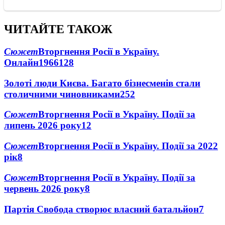
ЧИТАЙТЕ ТАКОЖ
Сюжет
Вторгнення Росії в Україну.
Онлайн
1966
128
Золоті люди Києва. Багато бізнесменів стали
столичними чиновниками
25
2
Сюжет
Вторгнення Росії в Україну. Події за
липень 2026 року
12
Сюжет
Вторгнення Росії в Україну. Події за 2022
рік
8
Сюжет
Вторгнення Росії в Україну. Події за
червень 2026 року
8
Партія Свобода створює власний батальйон
7