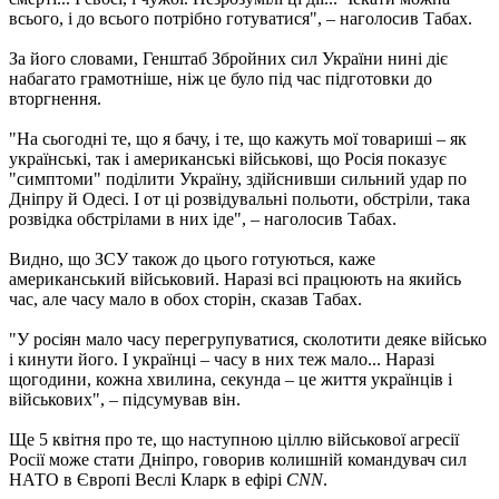
всього, і до всього потрібно готуватися", – наголосив Табах.
За його словами, Генштаб Збройних сил України нині діє
набагато грамотніше, ніж це було під час підготовки до
вторгнення.
"На сьогодні те, що я бачу, і те, що кажуть мої товариші – як
українські, так і американські військові, що Росія показує
"симптоми" поділити Україну, здійснивши сильний удар по
Дніпру й Одесі. І от ці розвідувальні польоти, обстріли, така
розвідка обстрілами в них іде", – наголосив Табах.
Видно, що ЗСУ також до цього готуються, каже
американський військовий. Наразі всі працюють на якийсь
час, але часу мало в обох сторін, сказав Табах.
"У росіян мало часу перегрупуватися, сколотити деяке військо
і кинути його. І українці – часу в них теж мало... Наразі
щогодини, кожна хвилина, секунда – це життя українців і
військових", – підсумував він.
Ще 5 квітня про те, що наступною ціллю військової агресії
Росії може стати Дніпро, говорив колишній командувач сил
НАТО в Європі Веслі Кларк в ефірі
CNN
.