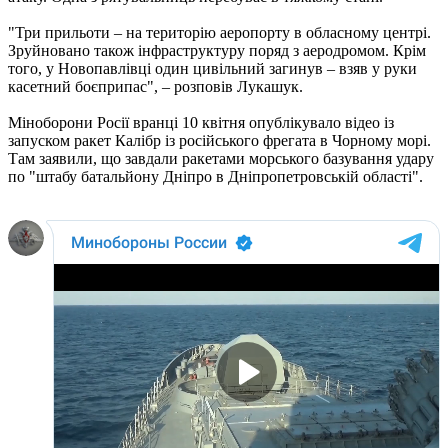
"Три прильоти – на територію аеропорту в обласному центрі.
Зруйновано також інфраструктуру поряд з аеродромом. Крім
того, у Новопавлівці один цивільний загинув – взяв у руки
касетний боєприпас", – розповів Лукашук.
Міноборони Росії вранці 10 квітня опублікувало відео із
запуском ракет Калібр із російського фрегата в Чорному морі.
Там заявили, що завдали ракетами морського базування удару
по "штабу батальйону Дніпро в Дніпропетровській області".