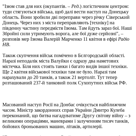
"Ізюм став для них (окупантів. –
Ред.
) логістичним центром:
туди стягуються війська, щоб далі вести наступ на Донецьку
область. Вони зробили дві переправи через річку Сіверський
Донець. Через них з міста переправляють [техніку] на
південну частину передмістя Ізюма. Там йдуть зараз бої. Наші
Збройні сили утримують ворога, але бої дуже серйозні", –
розповів мер Ізюма Валерій Марченко 11 квітня в ефірі
Радіо
НВ
.
Також скупчення військ помічено в Бєлгородській області.
Наразі неподалік міста Валуйки є одразу два наметових
містечка. Біля них стоять танки і багато видів іншої техніки.
Ще 2 квітня військової техніки там не було. Наразі там
нарахували до 20 танків, а також 21 вертоліт. Тут тепер
розташований 237-й танковий полк Сухопутних військ РФ.
Масований наступ Росії на Донбас очікується найближчим
часом. Міністр закордонних справ України Дмитро Кулеба
переконаний, що битва нагадуватиме Другу світову війну – з
великими операціями, маневрами і залученням тисяч танків,
бойових броньованих машин, літаків, артилерії.