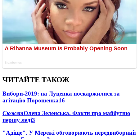
ЧИТАЙТЕ ТАКОЖ
Вибори-2019: на Луценка поскаржилися за
агітацію Порошенка
16
Сюжет
Олена Зеленська. Факти про майбутню
першу леді
3
"Адіще". У Мережі обговорюють передвиборний