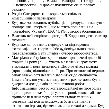
"Регіони", "Гроші", "Влада", "Вибори", "Тест-драйв",
"Спецпроекти", "Промо" публікуються на правах
реклами.
Розділ Спецпроекти створюється спільно з
комерційними партнерами.
Будь яке копіювання, публікація, передрук, чи наступне
поширення інформації, що містить посилання на
"Інтерфакс-Україна", EPA / UPG, суворо забороняється.
Власник веб-сторінки в розділі Я-Корреспондент є автор
публікації.
Будь-яке копіювання, передрук та відтворення
фотографічних творів та/або аудіовізуальних творів
правовласника Getty Images - суворо забороняється.
Матеріали сайту korrespondent.net призначені для осіб
старше 21 року (21+). Участь в азартних іграх може
викликати ігрову залежність. Дотримуйтесь правил
(принципів) відповідальної гри. При виявленні перших
ознак залежності негайно зверніться до спеціаліста.
Пам'ятайте, що участь в азартних іграх не може бути
джерелом доходів або альтернативою роботі.
Інформаційний ресурс korrespondent.net не проводить
ігри на реальні та/або віртуальні гроші, також сайт не
приймає ні в якій формі оплату ставок та інших
платежів, які пов’язані/можуть бути пов’язані з
азартними іграми, букмекерами чи тоталізаторами. Будь-