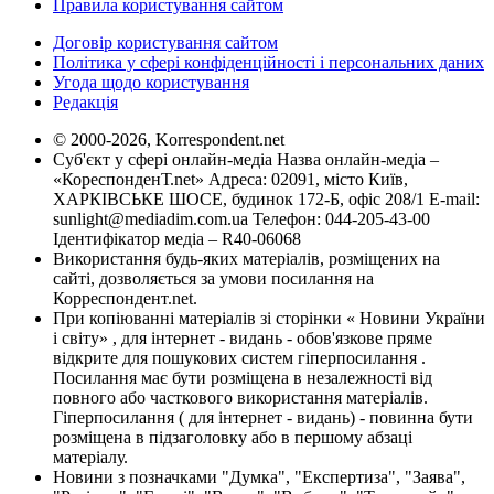
Правила користування сайтом
Договір користування сайтом
Політика у сфері конфіденційності і персональних даних
Угода щодо користування
Редакція
© 2000-2026, Korrespondent.net
Суб'єкт у сфері онлайн-медіа Назва онлайн-медіа –
«КореспонденТ.net» Адреса: 02091, місто Київ,
ХАРКІВСЬКЕ ШОСЕ, будинок 172-Б, офіс 208/1 E-mail:
sunlight@mediadim.com.ua
Телефон: 044-205-43-00
Ідентифікатор медіа – R40-06068
Використання будь-яких матеріалів, розміщених на
сайті, дозволяється за умови посилання на
Корреспондент.net.
При копіюванні матеріалів зі сторінки « Новини України
і світу» , для інтернет - видань - обов'язкове пряме
відкрите для пошукових систем гіперпосилання .
Посилання має бути розміщена в незалежності від
повного або часткового використання матеріалів.
Гіперпосилання ( для інтернет - видань) - повинна бути
розміщена в підзаголовку або в першому абзаці
матеріалу.
Новини з позначками "Думка", "Експертиза", "Заява",