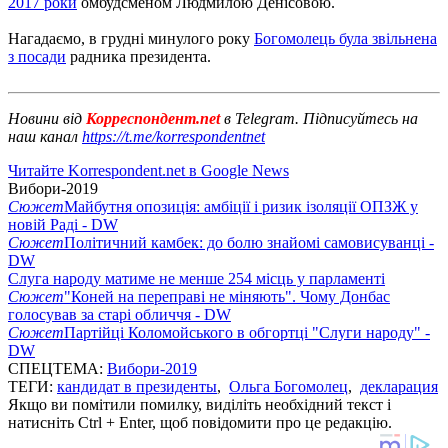
2017 роки
омбудсменом Людмилою Денісовою.
Нагадаємо, в грудні минулого року
Богомолець була звільнена
з посади
радника президента.
Новини від
Корреспондент.net
в Telegram. Підписуйтесь на
наш канал
https://t.me/korrespondentnet
Читайте Korrespondent.net в Google News
Вибори-2019
Сюжет
Майбутня опозиція: амбіції і ризик ізоляції ОПЗЖ у
новій Раді - DW
Сюжет
Політичний камбек: до болю знайомі самовисуванці -
DW
Слуга народу матиме не менше 254 місць у парламенті
Сюжет
"Коней на переправі не міняють". Чому Донбас
голосував за старі обличчя - DW
Сюжет
Партійці Коломойського в обгортці "Слуги народу" -
DW
СПЕЦТЕМА:
Вибори-2019
ТЕГИ:
кандидат в президенты
,
Ольга Богомолец
,
декларация
Якщо ви помітили помилку, виділіть необхідний текст і
натисніть Ctrl + Enter, щоб повідомити про це редакцію.