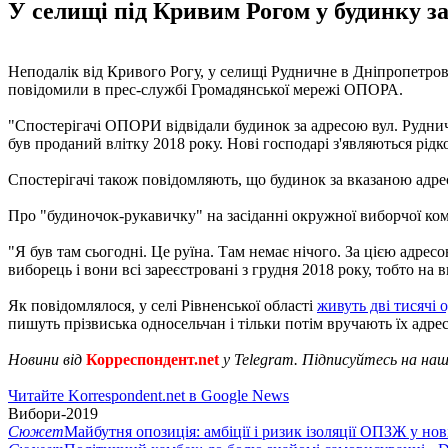
У селищі під Кривим Рогом у будинку за
Неподалік від Кривого Рогу, у селищі Рудничне в Дніпропетров
повідомили в прес-службі Громадянської мережі ОПОРА.
"Спостерігачі ОПОРИ відвідали будинок за адресою вул. Рудничн
був проданий влітку 2018 року. Нові господарі з'являються рідко
Спостерігачі також повідомляють, що будинок за вказаною адр
Про "будиночок-рукавичку" на засіданні окружної виборчої комі
"Я був там сьогодні. Це руїна. Там немає нічого. За цією адрес
виборець і вони всі зареєстровані з грудня 2018 року, тобто на в
Як повідомлялося, у селі Рівненської області
живуть дві тисячі 
пишуть прізвиська односельчан і тільки потім вручають їх адре
Новини від
Корреспондент.net
у Telegram. Підписуйтесь на на
Читайте Korrespondent.net в Google News
Вибори-2019
Сюжет
Майбутня опозиція: амбіції і ризик ізоляції ОПЗЖ у нов