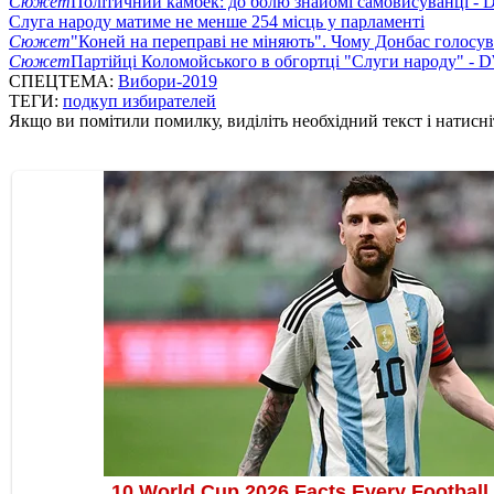
Сюжет
Політичний камбек: до болю знайомі самовисуванці -
Слуга народу матиме не менше 254 місць у парламенті
Сюжет
"Коней на переправі не міняють". Чому Донбас голосув
Сюжет
Партійці Коломойського в обгортці "Слуги народу" - 
СПЕЦТЕМА:
Вибори-2019
ТЕГИ:
подкуп избирателей
Якщо ви помітили помилку, виділіть необхідний текст і натисніт