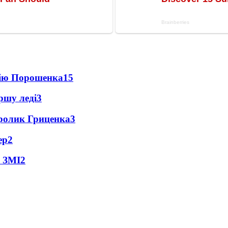
цію Порошенка
15
ршу леді
3
ролик Гриценка
3
ер
2
- ЗМІ
2