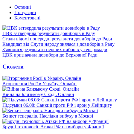
Останні
Популярні
Коментовані
ЦВК затвердила результати довиборів в Раду
Стали відомі попередні результати довиборів до Ради
Кандидат від Слуги народу знялася з довиборів в Раду
З'явилися результати перших виборів у тергромади
ЦВК призначила довибори до Верховної Ради
Сюжети
Вторгнення Росії в Україну. Онлайн
Війна на Близькому Сході. Онлайн
Підсумки 06.08: Санкції проти РФ і дрон у Лейпцигу
Бенкет генералів. Наслідки вибуху в Москві
Брудні технології. Атаки РФ на вибори у Франції