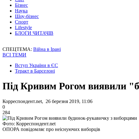
Бізнес
Наука
Шоу-бізнес
Спорт
Lifestyle
БЛОГИ ЧИТАЧІВ
СПЕЦТЕМА:
Війна в Ірані
ВСІ ТЕМИ
Вступ України в ЄС
Теракт в Барселоні
Під Кривим Рогом виявили "
Корреспондент.net, 26 березня 2019, 11:06
0
284
Фото: Корреспондент.net
ОПОРА повідомляє про неіснуючих виборців