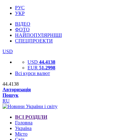
РУС
УКР
ВІДЕО
ФОТО
НАЙПОПУЛЯРНІШІ
СПЕЦПРОЕКТИ
USD
USD
44.4138
EUR
51.2998
Всі курси валют
44.4138
Авторизація
Пошук
RU
ВСІ РОЗДІЛИ
Головна
Україна
Місто
Світ