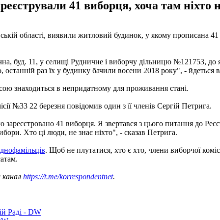
реєстрували 41 виборця, хоча там ніхто
ській області, виявили житловий будинок, у якому прописана 41 о
а, буд. 11, у селищі Рудничне і виборчу дільницю №121753, до я
, останній раз їх у будинку бачили восени 2018 року", - йдеться 
есою знаходиться в непридатному для проживання стані.
сії №33 22 березня повідомив один з її членів Сергій Петрига.
ою зареєстровано 41 виборця. Я звертався з цього питання до Реєс
ибори. Хто ці люди, не знає ніхто", - сказав Петрига.
однофамільців
. Щоб не плутатися, хто є хто, члени виборчої комі
сатам.
ш канал
https://t.me/korrespondentnet
.
ій Раді - DW