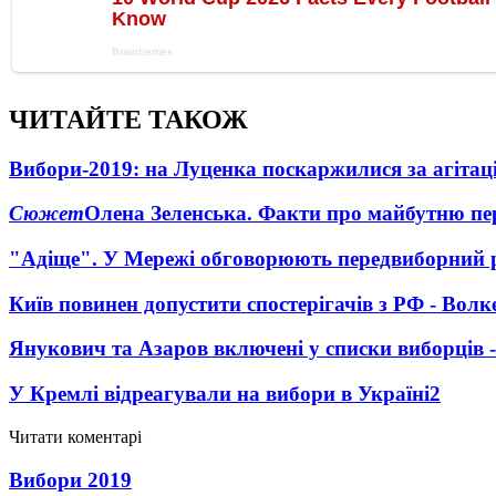
ЧИТАЙТЕ ТАКОЖ
Вибори-2019: на Луценка поскаржилися за агіта
Сюжет
Олена Зеленська. Факти про майбутню пе
"Адіще". У Мережі обговорюють передвиборний 
Київ повинен допустити спостерігачів з РФ - Волк
Янукович та Азаров включені у списки виборців 
У Кремлі відреагували на вибори в Україні
2
Читати коментарі
Вибори 2019