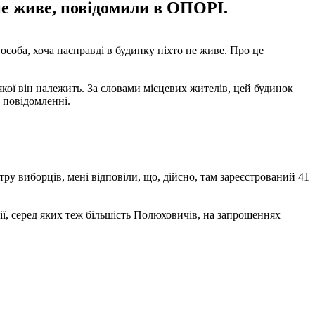
 не живе, повідомили в ОПОРІ.
соба, хоча насправді в будинку ніхто не живе. Про це
кої він належить. За словами місцевих жителів, цей будинок
в повідомленні.
тру виборців, мені відповіли, що, дійсно, там зареєстрований 41
сії, серед яких теж більшість Полюховичів, на запрошеннях