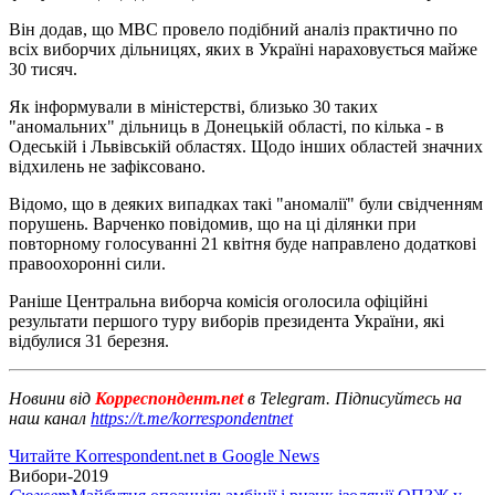
Він додав, що МВС провело подібний аналіз практично по
всіх виборчих дільницях, яких в Україні нараховується майже
30 тисяч.
Як інформували в міністерстві, близько 30 таких
"аномальних" дільниць в Донецькій області, по кілька - в
Одеській і Львівській областях. Щодо інших областей значних
відхилень не зафіксовано.
Відомо, що в деяких випадках такі "аномалії" були свідченням
порушень. Варченко повідомив, що на ці ділянки при
повторному голосуванні 21 квітня буде направлено додаткові
правоохоронні сили.
Раніше Центральна виборча комісія оголосила офіційні
результати першого туру виборів президента України, які
відбулися 31 березня.
Новини від
Корреспондент.net
в Telegram. Підписуйтесь на
наш канал
https://t.me/korrespondentnet
Читайте Korrespondent.net в Google News
Вибори-2019