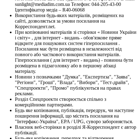
sunlight@mediadim.com.ua
Телефон: 044-205-43-00
Ідентифікатор медіа – R40-06068
Використання будь-яких матеріалів, розміщених на
сайті, дозволяється за умови посилання на
Корреспондент.net.
При копіюванні матеріалів зі сторінки « Новини України
і світу» , для інтернет - видань - обов'язкове пряме
відкрите для пошукових систем гіперпосилання .
Посилання має бути розміщена в незалежності від
повного або часткового використання матеріалів.
Гіперпосилання ( для інтернет - видань) - повинна бути
розміщена в підзаголовку або в першому абзаці
матеріалу.
Новини з позначками "Думка", "Експертиза", "Заява",
"Регіони", "Гроші", "Влада", "Вибори", "Тест-драйв",
"Спецпроекти", "Промо" публікуються на правах
реклами.
Розділ Спецпроекти створюється спільно з
комерційними партнерами.
Будь яке копіювання, публікація, передрук, чи наступне
поширення інформації, що містить посилання на
"Інтерфакс-Україна", EPA / UPG, суворо забороняється.
Власник веб-сторінки в розділі Я-Корреспондент є автор
публікації.
Будь-яке копіювання, передрук та відтворення