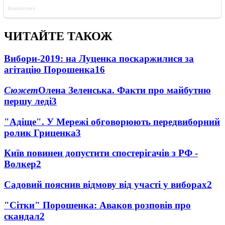
ЧИТАЙТЕ ТАКОЖ
Вибори-2019: на Луценка поскаржилися за
агітацію Порошенка
16
Сюжет
Олена Зеленська. Факти про майбутню
першу леді
3
"Адіще". У Мережі обговорюють передвиборний
ролик Гриценка
3
Київ повинен допустити спостерігачів з РФ -
Волкер
2
Садовий пояснив відмову від участі у виборах
2
"Сітки" Порошенка: Аваков розповів про
скандал
2