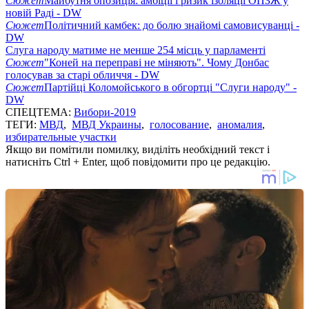
Сюжет
Майбутня опозиція: амбіції і ризик ізоляції ОПЗЖ у
новій Раді - DW
Сюжет
Політичний камбек: до болю знайомі самовисуванці -
DW
Слуга народу матиме не менше 254 місць у парламенті
Сюжет
"Коней на переправі не міняють". Чому Донбас
голосував за старі обличчя - DW
Сюжет
Партійці Коломойського в обгортці "Слуги народу" -
DW
СПЕЦТЕМА:
Вибори-2019
ТЕГИ:
МВД
,
МВД Украины
,
голосование
,
аномалия
,
избирательные участки
Якщо ви помітили помилку, виділіть необхідний текст і
натисніть Ctrl + Enter, щоб повідомити про це редакцію.