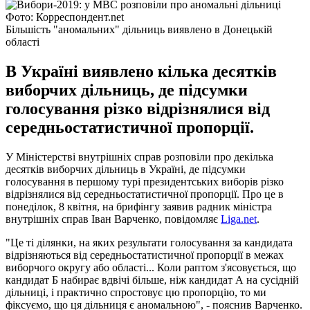
Фото: Корреспондент.net
Більшість "аномальних" дільниць виявлено в Донецькій
області
В Україні виявлено кілька десятків
виборчих дільниць, де підсумки
голосування різко відрізнялися від
середньостатистичної пропорції.
У Міністерстві внутрішніх справ розповіли про декілька
десятків виборчих дільниць в Україні, де підсумки
голосування в першому турі президентських виборів різко
відрізнялися від середньостатистичної пропорції. Про це в
понеділок, 8 квітня, на брифінгу заявив радник міністра
внутрішніх справ Іван Варченко, повідомляє
Liga.net
.
"Це ті ділянки, на яких результати голосування за кандидата
відрізняються від середньостатистичної пропорції в межах
виборчого округу або області... Коли раптом з'ясовується, що
кандидат Б набирає вдвічі більше, ніж кандидат А на сусідній
дільниці, і практично спростовує цю пропорцію, то ми
фіксуємо, що ця дільниця є аномальною", - пояснив Варченко.