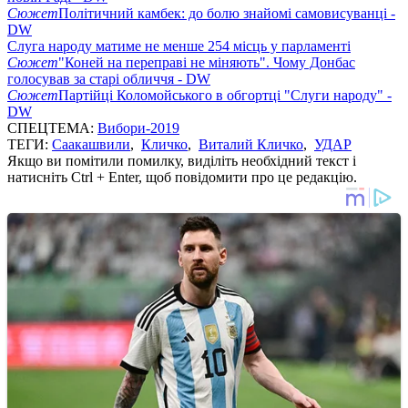
Сюжет
Політичний камбек: до болю знайомі самовисуванці -
DW
Слуга народу матиме не менше 254 місць у парламенті
Сюжет
"Коней на переправі не міняють". Чому Донбас
голосував за старі обличчя - DW
Сюжет
Партійці Коломойського в обгортці "Слуги народу" -
DW
СПЕЦТЕМА:
Вибори-2019
ТЕГИ:
Саакашвили
,
Кличко
,
Виталий Кличко
,
УДАР
Якщо ви помітили помилку, виділіть необхідний текст і
натисніть Ctrl + Enter, щоб повідомити про це редакцію.