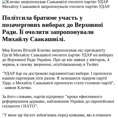
Михайлу Саакашвілі запропонували очолити партію УДАР
Політсила братиме участь у
позачергових виборах до Верховної
Ради. Її очолити запропонували
Михайлу Саакашвілі.
Мер Києва Віталій Кличко запропонував екс-президенту
Грузії Михайлу Саакашвілі очолити партію УДАР на виборах
до Верховної Ради України. Про це він заявив у вівторок, 4
червня, в своєму зверненні, опублікованому в Twitter.
"УДАР йде на дострокові парламентські вибори. І пропоную
нашим партнерам піти разом. Я залишаюся лідером партії
Удар, а Михайлу Саакашвілі пропоную стати головою партії",
- заявив Кличко.
За його словами, партія підтримує "кроки ефективного
реформування держави, наближення України до європейської
спільноти і НАТО".
"У мене ще багато зобов'язань перед киянами, які я повинен