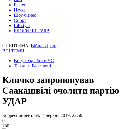
Бізнес
Наука
Шоу-бізнес
Спорт
Lifestyle
БЛОГИ ЧИТАЧІВ
СПЕЦТЕМА:
Війна в Ірані
ВСІ ТЕМИ
Вступ України в ЄС
Теракт в Барселоні
Кличко запропонував
Саакашвілі очолити партію
УДАР
Корреспондент.net, 4 червня 2019, 22:59
0
750