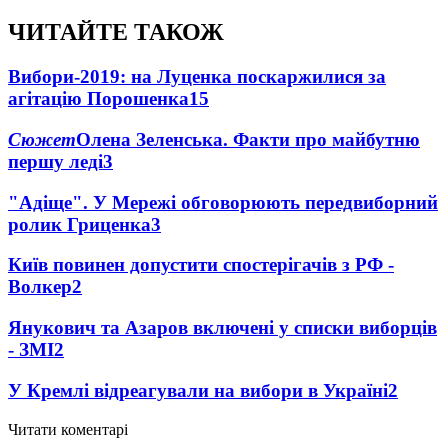
ЧИТАЙТЕ ТАКОЖ
Вибори-2019: на Луценка поскаржилися за
агітацію Порошенка
15
Сюжет
Олена Зеленська. Факти про майбутню
першу леді
3
"Адіще". У Мережі обговорюють передвиборний
ролик Гриценка
3
Київ повинен допустити спостерігачів з РФ -
Волкер
2
Янукович та Азаров включені у списки виборців
- ЗМІ
2
У Кремлі відреагували на вибори в Україні
2
Читати коментарі