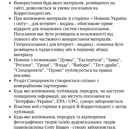
Використання будь-яких матеріалів, розміщених на
сайті, дозволяється за умови посилання на
Корреспондент.net.
При копіюванні матеріалів зі сторінки « Новини України
і світу» , для інтернет - видань - обов'язкове пряме
відкрите для пошукових систем гіперпосилання .
Посилання має бути розміщена в незалежності від
повного або часткового використання матеріалів.
Гіперпосилання ( для інтернет - видань) - повинна бути
розміщена в підзаголовку або в першому абзаці
матеріалу.
Новини з позначками "Думка", "Експертиза", "Заява",
"Регіони", "Гроші", "Влада", "Вибори", "Тест-драйв",
"Спецпроекти", "Промо" публікуються на правах
реклами.
Розділ Спецпроекти створюється спільно з
комерційними партнерами.
Будь яке копіювання, публікація, передрук, чи наступне
поширення інформації, що містить посилання на
"Інтерфакс-Україна", EPA / UPG, суворо забороняється.
Власник веб-сторінки в розділі Я-Корреспондент є автор
публікації.
Будь-яке копіювання, передрук та відтворення
фотографічних творів та/або аудіовізуальних творів
правовласника Getty Images - суворо забороняється.