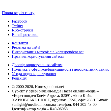
Повна версія сайту
Facebook
Twitter
RSS-стрічки
E-mail розсилка
Контакти
Реклама на сайті
Використання матеріалів korrespondent.net
Правила користування сайтом
Договір користування сайтом
Політика у сфері конфіденційності і персональних даних
Угода щодо користування
Редакція
© 2000-2026, Korrespondent.net
Суб'єкт у сфері онлайн-медіа Назва онлайн-медіа –
«КореспонденТ.net» Адреса: 02091, місто Київ,
ХАРКІВСЬКЕ ШОСЕ, будинок 172-Б, офіс 208/1 E-mail:
sunlight@mediadim.com.ua
Телефон: 044-205-43-00
Ідентифікатор медіа – R40-06068