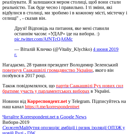
реалізувати. Я залишаюся мером столиці, щоб вони стали
реальністю. Так буде чесно і правильно. І ті зміни, які
відбулися в столиці, ми зробимо і в кожному місті, містечку і
селищі" , - сказав він.
Друзі! Відповідь на питання, яке мені ставили
останнім часом: «УДАР» іде на вибори. :)
pic.twitter.com/AfNTcQA6Mc
— Віталій Кличко (@Vitaliy_Klychko)
4 июня 2019
г.
Нагадаємо, 28 травня президент Володимир Зеленський
повернув Саакашвілі громадянство України
, якого він
позбувся в 2017 році.
Також повідомлялося, що
партія Саакашвілі Рух нових сил
братиме участь у парламентських виборах
в Україні.
Новини від
Корреспондент.net
у Telegram. Підписуйтесь на
наш канал
https://t.me/korrespondentnet
Читайте Korrespondent.net в Google News
Вибори-2019
Сюжет
Майбутня опозиція: амбіції і ризик ізоляції ОПЗЖ у
новій Раді - DW