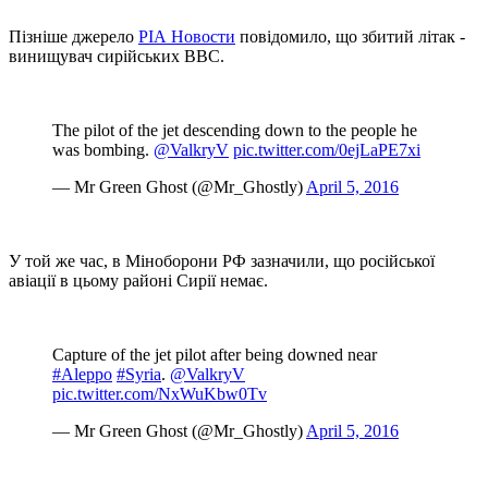
Пізніше джерело
РІА Новости
повідомило, що збитий літак -
винищувач сирійських ВВС.
The pilot of the jet descending down to the people he
was bombing.
@ValkryV
pic.twitter.com/0ejLaPE7xi
— Mr Green Ghost (@Mr_Ghostly)
April 5, 2016
У той же час, в Міноборони РФ зазначили, що російської
авіації в цьому районі Сирії немає.
Capture of the jet pilot after being downed near
#Aleppo
#Syria
.
@ValkryV
pic.twitter.com/NxWuKbw0Tv
— Mr Green Ghost (@Mr_Ghostly)
April 5, 2016