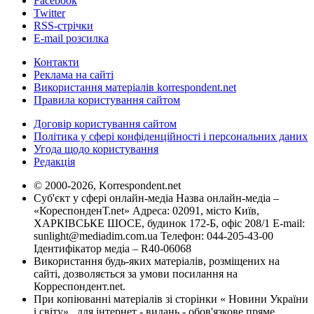
Facebook
Twitter
RSS-стрічки
E-mail розсилка
Контакти
Реклама на сайті
Використання матеріалів korrespondent.net
Правила користування сайтом
Договір користування сайтом
Політика у сфері конфіденційності і персональних даних
Угода щодо користування
Редакція
© 2000-2026, Korrespondent.net
Суб'єкт у сфері онлайн-медіа Назва онлайн-медіа –
«КореспонденТ.net» Адреса: 02091, місто Київ,
ХАРКІВСЬКЕ ШОСЕ, будинок 172-Б, офіс 208/1 E-mail:
sunlight@mediadim.com.ua
Телефон: 044-205-43-00
Ідентифікатор медіа – R40-06068
Використання будь-яких матеріалів, розміщених на
сайті, дозволяється за умови посилання на
Корреспондент.net.
При копіюванні матеріалів зі сторінки « Новини України
і світу» , для інтернет - видань - обов'язкове пряме