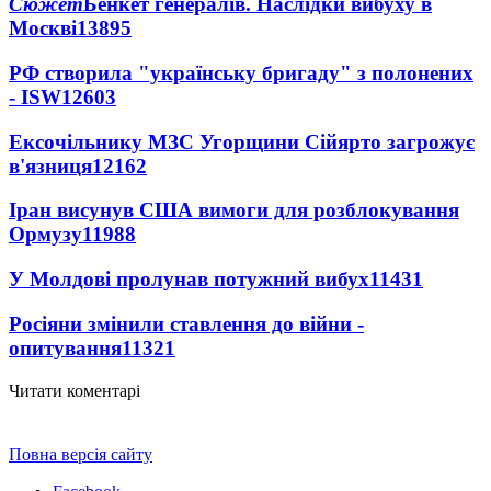
Сюжет
Бенкет генералів. Наслідки вибуху в
Москві
13895
РФ створила "українську бригаду" з полонених
- ISW
12603
Ексочільнику МЗС Угорщини Сійярто загрожує
в'язниця
12162
Іран висунув США вимоги для розблокування
Ормузу
11988
У Молдові пролунав потужний вибух
11431
Росіяни змінили ставлення до війни -
опитування
11321
Читати коментарі
Повна версія сайту