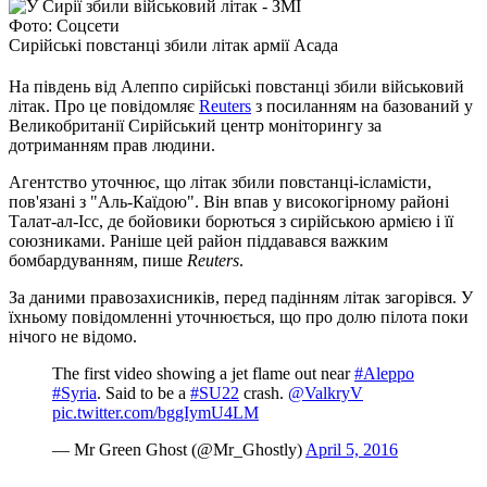
Фото: Соцсети
Сирійські повстанці збили літак армії Асада
На південь від Алеппо сирійські повстанці збили військовий
літак. Про це повідомляє
Reuters
з посиланням на базований у
Великобританії Сирійський центр моніторингу за
дотриманням прав людини.
Агентство уточнює, що літак збили повстанці-ісламісти,
пов'язані з "Аль-Каїдою". Він впав у високогірному районі
Талат-ал-Ісс, де бойовики борються з сирійською армією і її
союзниками. Раніше цей район піддавався важким
бомбардуванням, пише
Reuters
.
За даними правозахисників, перед падінням літак загорівся. У
їхньому повідомленні уточнюється, що про долю пілота поки
нічого не відомо.
The first video showing a jet flame out near
#Aleppo
#Syria
. Said to be a
#SU22
crash.
@ValkryV
pic.twitter.com/bggIymU4LM
— Mr Green Ghost (@Mr_Ghostly)
April 5, 2016