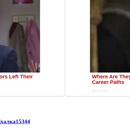
іхалка
15344