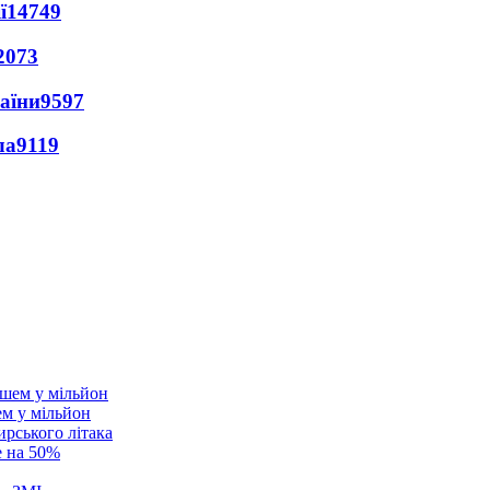
ї
14749
2073
раїни
9597
ла
9119
ем у мільйон
ирського літака
е на 50%