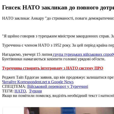
Генсек НАТО закликав до повного дотри
НАТО закликає Анкару "до стриманості, поваги демократичних 
"Я щойно говорив з турецьким міністром закордонних справ. За
Туреччина є членом НАТО з 1952 року. За цей період країна пе
Нагадаємо, увечері 15 липня
група турецьких військових спроб
Бунтівники намагаються захопити головні урядові об'єкти.
Туреччина створить інтегровану з НАТО систему ПРО
Реджеп Таїп Ердоган заявив, що він продовжує залишатися пре
Читайте Korrespondent.net в Google News
СПЕЦТЕМА:
Військовий переворот у Туреччині
ТЕГИ:
НАТО
,
Турция
Якщо ви помітили помилку, виділіть необхідний текст і натисніт