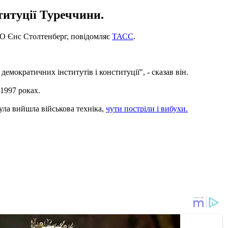
титуції Туреччини.
ТО Єнс Столтенберг, повідомляє
ТАСС
.
мократичних інститутів і конституції", - сказав він.
1997 роках.
ула вийшла військова техніка,
чути постріли і вибухи.