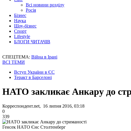
Всі новини розділу
Росія
Бізнес
Наука
Шоу-бізнес
Спорт
Lifestyle
БЛОГИ ЧИТАЧІВ
СПЕЦТЕМА:
Війна в Ірані
ВСІ ТЕМИ
Вступ України в ЄС
Теракт в Барселоні
НАТО закликає Анкару до ст
Корреспондент.net, 16 липня 2016, 03:18
0
339
Генсек НАТО Єнс Столтенберг