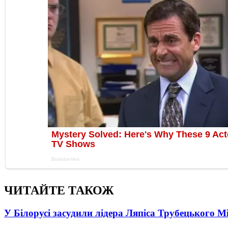
ЧИТАЙТЕ ТАКОЖ
У Білорусі засудили лідера Ляпіса Трубецького М