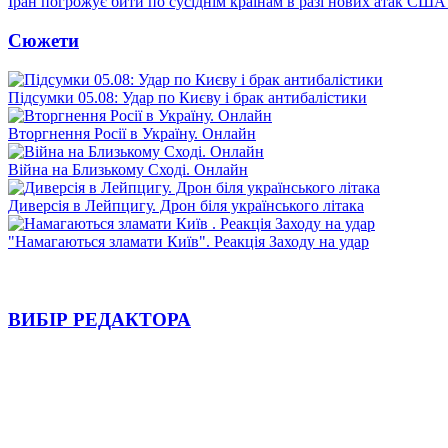
Іран погрожує бити по сусіднім країнам в разі нових атак США
Сюжети
Підсумки 05.08: Удар по Києву і брак антибалістики
Вторгнення Росії в Україну. Онлайн
Війна на Близькому Сході. Онлайн
Диверсія в Лейпцигу. Дрон біля українського літака
"Намагаються зламати Київ". Реакція Заходу на удар
ВИБІР РЕДАКТОРА