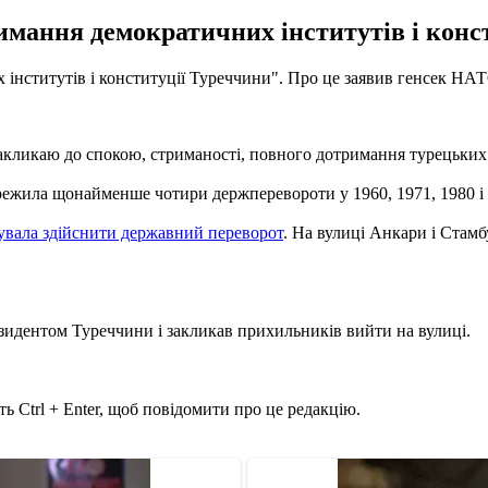
мання демократичних інститутів і конс
інститутів і конституції Туреччини". Про це заявив генсек НА
кликаю до спокою, стриманості, повного дотримання турецьких де
режила щонайменше чотири держперевороти у 1960, 1971, 1980 і 
увала здійснити державний переворот
. На вулиці Анкари і Стамб
зидентом Туреччини і закликав прихильників вийти на вулиці.
ь Ctrl + Enter, щоб повідомити про це редакцію.