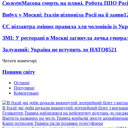
Сюжет
Масова смерть на пляжі. Робота ППО Росі
Вибух у Москві: Італія відповіла Росії на її заяви
1
ЄС відзавтра змінює правила для чоловіків із Ук
ЗМІ: У ресторані в Москві загинула дочка генера
Залужний: Україна не вступить до НАТО
8521
Читати коментарі
Новини світу
Останні
Популярні
Коментовані
В Італії дві доби шукали викинутий лотерейний білет з виграш
Гелікоптер Трампа наблизився на небезпечну відстань до пасаж
Вартість названих на честь Трампа корбалів зросте щонайменш
Карні потролив Трампа після поламки телесуфлера